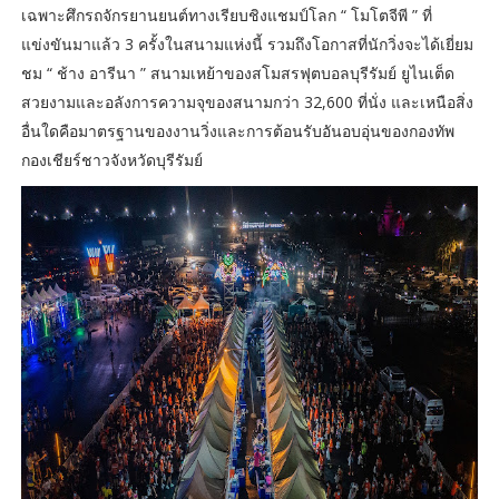
เฉพาะศึกรถจักรยานยนต์ทางเรียบชิงแชมป์โลก “ โมโตจีพี ” ที่
แข่งขันมาแล้ว 3 ครั้งในสนามแห่งนี้ รวมถึงโอกาสที่นักวิ่งจะได้เยี่ยม
ชม “ ช้าง อารีนา ” สนามเหย้าของสโมสรฟุตบอลบุรีรัมย์ ยูไนเต็ด
สวยงามและอลังการความจุของสนามกว่า 32,600 ที่นั่ง และเหนือสิ่ง
อื่นใดคือมาตรฐานของงานวิ่งและการต้อนรับอันอบอุ่นของกองทัพ
กองเชียร์ชาวจังหวัดบุรีรัมย์