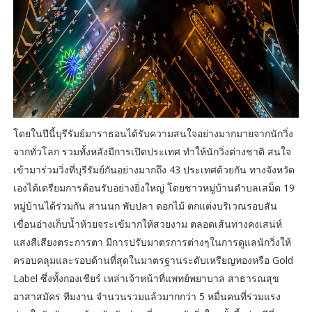
โดยในปีนี้บุรีรัมย์มาราธอนได้รับความสนใจอย่างมากมายจากนักวิ่ง
จากทั่วโลก รวมทั้งหลังมีการเปิดประเทศ ทำให้นักวิ่งต่างชาติ สนใจ
เข้ามาร่วมวิ่งที่บุรีรัมย์กันอย่างมากถึง 43 ประเทศด้วยกัน ทางจังหวัด
เองได้เตรียมการต้อนรับอย่างยิ่งใหญ่ โดยชาวหมู่บ้านตำบลเสม็ด 19
หมู่บ้านได้ร่วมกัน สานนก พับปลา ดอกไม้ ตกแต่งบริเวณรอบสัน
เขื่อนอ่างเก็บน้ำห้วยจระเข้มากให้สวยงาม ตลอดเส้นทางคงเสน่ห์
แสงสีเสียงตระการตา มีการปรับมาตรการต่างๆในการดูแลนักวิ่งให้
ครอบคลุมและรอบด้านที่สุดในมาตรฐานระดับเหรียญทองหรือ Gold
Label ซึ่งทั้งกองเชียร์ เหล่าเจ้าหน้าที่แพทย์พยาบาล สาธารณสุข
อาสาสมัคร ทีมงาน จำนวนรวมแล้วมากกว่า 5 หมื่นคนที่ร่วมแรง