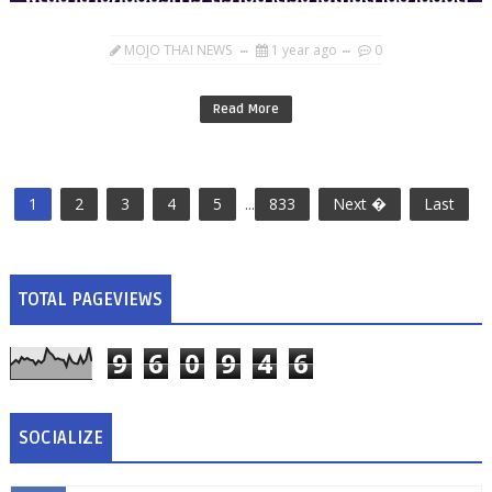
MOJO THAI NEWS
1 year ago
0
Read More
1
2
3
4
5
...
833
Next �
Last
TOTAL PAGEVIEWS
9
6
0
9
4
6
SOCIALIZE