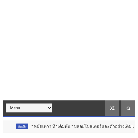
" หมัดเทวา ท้าเดิมพัน " ปล่อยโปสเตอร์และตัวอย่างเต็ม เปิดสังเวียนแอ็ก
ิง