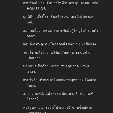
กรมพัฒน์ ยกระดับช่างไฟฟ้านครปฐม ตามแนวคิด
HOMES OF...
มูลนิธิป่อเต็กตึ๊ง เสริมสร้าง อนาคตเด็กไทย มอบ
เงิน...
สมาคมสื่อมวลชนเกษตรฯ จับมือผู้ใหญ่ใจดี ร่วมทำ
กิจกร...
อธิบดีเดชา ลุยดันโลจิสติกส์ ! ตั้งเป้าปี 69 ฝึกแรง...
วช. โชว์พลังนำงานวิจัยนวัตกรรม Innovation
Thailand...
มูลนิธิป่อเต็กตึ๊ง ปันความสุขสู่ภูมิภาค..ยกทัพ
อาสา...
กรมวิทย์ฯ บริการ เสริมศักยภาพบุคลากร จัดอบรม
“ ยกร...
สสส. สานพลัง จุฬาฯ เร่งเดินหน้าสร้างความเข้า
ใจการใ...
ฟอร์จูนทาวน์ ระเบิดโปรกลางปี! ชวนช็อปงาน
Comtech M...