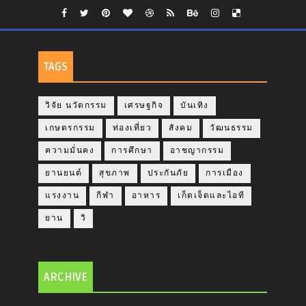
TAGS
วิจัย นวัตกรรม
เศรษฐกิจ
บันเทิง
เกษตรกรรม
ท่องเที่ยว
สังคม
วัฒนธรรม
ความมั่นคง
การศึกษา
อาชญากรรม
ยานยนต์
สุขภาพ
ประกันภัย
การเมือง
แรงงาน
กีฬา
อาหาร
เก็ตเจ็ตและไอที
ยาน
วิ
ARCHIVE