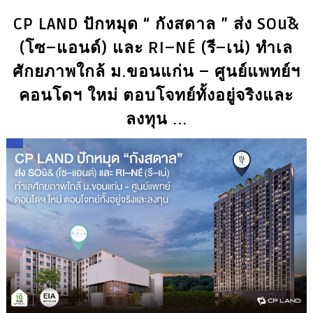
CP LAND ปักหมุด “ กังสดาล ” ส่ง SOū&
(โซ–แอนด์) และ RI–NÉ (รี–เน่) ทำเล
ศักยภาพใกล้ ม.ขอนแก่น – ศูนย์แพทย์ฯ
คอนโดฯ ใหม่ ตอบโจทย์ทั้งอยู่จริงและ
ลงทุน ...