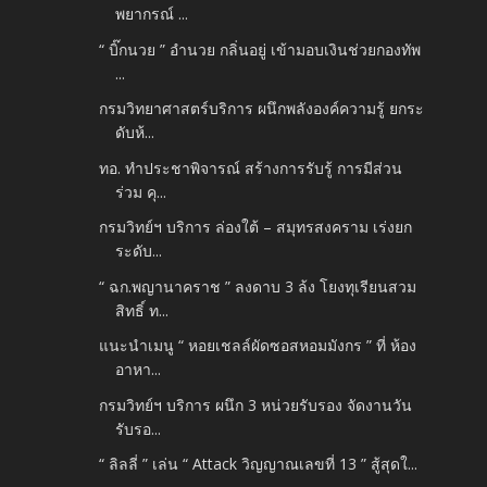
พยากรณ์ ...
“ บิ๊กนวย ” อำนวย กลิ่นอยู่ เข้ามอบเงินช่วยกองทัพ
...
กรมวิทยาศาสตร์บริการ ผนึกพลังองค์ความรู้ ยกระ
ดับห้...
ทอ. ทำประชาพิจารณ์ สร้างการรับรู้ การมีส่วน
ร่วม คุ...
กรมวิทย์ฯ บริการ ล่องใต้ – สมุทรสงคราม เร่งยก
ระดับ...
“ ฉก.พญานาคราช ” ลงดาบ 3 ล้ง โยงทุเรียนสวม
สิทธิ์ ท...
แนะนำเมนู “ หอยเชลล์ผัดซอสหอมมังกร ” ที่ ห้อง
อาหา...
กรมวิทย์ฯ บริการ ผนึก 3 หน่วยรับรอง จัดงานวัน
รับรอ...
“ ลิลลี่ ” เล่น “ Attack วิญญาณเลขที่ 13 ” สู้สุดใ...