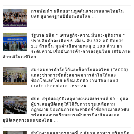
กรมพัฒน์ฯ ผนึกสถานทูตดันแรงงานนวดไทยใน
UAE สู่มาตรฐานฝีมือระดับโลก ...
รัฐบาล ผนึก “ เศรษฐกิจ-ความมั่นคง-ยุติธรรม ”
ปราบสินค้าละเมิดฯ 6 เดือน จับ 332 คดี ยึดกว่า
1.3 ล้านชิ้น มูลค่าเสียหายทะลุ 2,300 ล้าน ยก
ระดับความเชื่อมั่นการค้า-การลงทุนไทย เสริมภาพ
ลักษณ์ในเวทีโลก ...
สมาคมการค้าโกโก้และช็อกโกแลตไทย (TACCO)
แถลงข่าวการจัดตั้งสมาคมการค้าโกโก้และ
ช็อกโกแลตไทย พร้อมเปิดตัว งาน Thailand
Craft Chocolate Fest’24 ...
ศปถ. สรุปผลอุบัติเหตุทางถนนสงกรานต์ 69 - ดูแล
ผู้ประสบอุบัติเหตุให้ได้รับการช่วยเหลือตาม
กฎหมาย ป้องกันการกระทำผิดซ้ำข้อหาเมาแล้วขับ
พร้อมถอดบทเรียนยกระดับการป้องกันและลด
อุบัติเหตุทางถนนของไทย ...
สำนักงานศุลกากรภาคที่ 2 จับกุม อาหารเสริมชนิด