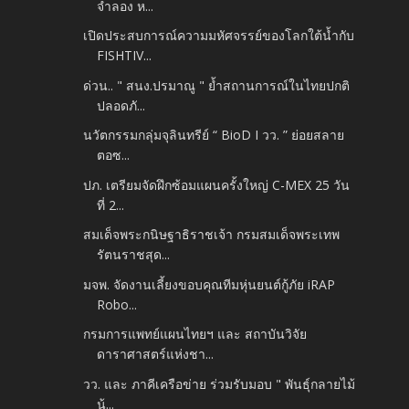
จำลอง ห...
เปิดประสบการณ์ความมหัศจรรย์ของโลกใต้น้ำกับ
FISHTIV...
ด่วน.. " สนง.ปรมาณู " ย้ำสถานการณ์ในไทยปกติ
ปลอดภั...
นวัตกรรมกลุ่มจุลินทรีย์ “ BioD I วว. ” ย่อยสลาย
ตอซ...
ปภ. เตรียมจัดฝึกซ้อมแผนครั้งใหญ่ C-MEX 25 วัน
ที่ 2...
สมเด็จพระกนิษฐาธิราชเจ้า กรมสมเด็จพระเทพ
รัตนราชสุด...
มจพ. จัดงานเลี้ยงขอบคุณทีมหุ่นยนต์กู้ภัย iRAP
Robo...
กรมการแพทย์แผนไทยฯ และ สถาบันวิจัย
ดาราศาสตร์แห่งชา...
วว. และ ภาคีเครือข่าย ร่วมรับมอบ " พันธุ์กลายไม้
น้...