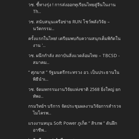
วช. ชี้ทางรุ่ง ! การส่งออกทุเรียนไทยสู่จีนในงาน
Th...
วช. สนับสนุนเครือข่าย RUN โชว์พลังวิจัย –
นวัตกรรม...
ครั้งแรกในไทย! เตรียมพบกับความสนุกเต็มพิกัดใน
งาน '...
วช. ผนึกกำลัง สถาบันสิ่งแวดล้อมไทย – TBCSD -
สมาคม...
“ ศุภมาส ” รัฐมนตรีกระทรวง อว. เป็นประธานใน
พิธีนำเ...
วช. จัดมหกรรมงานวิจัยแห่งชาติ 2568 ยิ่งใหญ่ ยก
ทัพง...
กรมวิทย์ฯ บริการ จัดประชุมผลงานวิจัยการสำรวจ
ไมโครพ...
แรงงานหนุน Soft Power ภูเก็ต “ สิรภพ ” ดันฝึก
อาชีพ...