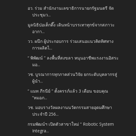
อว. ร่วม สํานักงานเลขาธิการนายกรัฐมนตรี จัด
ประชุมว...
มูลนิธิป่อเต็กตึ๊ง เดินหน้าบรรเทาทุกข์จากสภาวะ
อากา...
วว. ผนึก ผู้ประกอบการ ร่วมเสนอแนวคิดทิศทาง
การผลิตไ...
“ พิพัฒน์ ” ลงพื้นที่สงขลา หนุนอาชีพแรงงานอิสระ
มอ...
วช. บูรณาการทุกภาคส่วนวิจัย ยกระดับบุคลากรสู่
ผู้นำ...
“ แมท ภีรนีย์ ” ตั้งครรภ์แล้ว 3 เดือน ขอบคุณ
“หมอภ...
วช. มอบรางวัลผลงานนวัตกรรมสายอุดมศึกษา
ประจำปี 256...
กรมพัฒน์ฯ เปิดตัวสาขาใหม่ “ Robotic System
Integra...