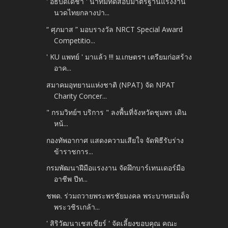
' อธิบดีเดชา ' นำทีมทดสอบมาตรฐานแรงงาน
นวดไทยกลางปา...
“ ศุภมาส ” มอบรางวัล NRCT Special Award
Competitio...
' KU แพทย์ ' มาแล้ว !!! ม.เกษตรฯ เตรียมก่อสร้าง
อาค...
สมาคมอุทยานแห่งชาติ (NPAT) จัด NPAT
Charity Concer...
" กรมวิทย์ฯ บริการ " ลงพื้นที่จังหวัดชุมพร เดิน
หน้...
กองทัพอากาศ แสดงความเสียใจ จัดพิธีรับร่าง
ข้าราชการ...
กรมพัฒนาฝีมือแรงงาน จัดฝึกบาร์เทนเดอร์มือ
อาชีพ ปีท...
ชพด. ร่วมถวายพระพรชัยมงคล พระบาทสมเด็จ
พระวชิรเกล้า...
' สิริวัฒนาเชสเชียร์ ' จัดเลี้ยงขอบคุณ คณะ