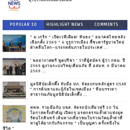
POPULAR 10
HIGHLIGHT NEWS
COMMENTS
“ ม.เกริก ” เปิดเวทีเดือด! ฟันธง “ อนาคตไทยหลัง
เลือกตั้ง 2569 ” 4 กูรูการเมือง ชี้ชะตารัฐบาลใหม่
ฝ่าคลื่นโลก–แรงกดดันภายในประเทศ ...
' พลอากาศตรี ทูตปรีชา ' ว่าที่ผู้สมัคร ผู้ว่า กทม. ปี
2569 ดูงานระบบวิทยุเตือนภัย ที่ อสมท. 6 มีนาคม
2569 ...
มูลนิธิป่อเต็กตึ๊ง จับมือ ปภ. จัดอบรมหลักสูตร USAR
" การค้นหาและกู้ภัยในเขตเมือง " ทีมบรรเทา
สาธารณภัยมูลนิธิป่อเต็กตึ๊ง ...
ททท. ร่วมมือกับ บขส. จัดรถนำเที่ยวฟรี 10 วัน
โอกาสครั้งสำคัญ เปิดกรุ มรดกธรรมล้ำค่าแห่งยุค
รัตนโกสินทร์ เส้นทางเที่ยวชมโบราณวัตถุล้ำค่าที่
หาดูได้ยากกับกิจกรรม “ เป็นบุญตา ครั้งหนึ่งใน
ชีวิต ”