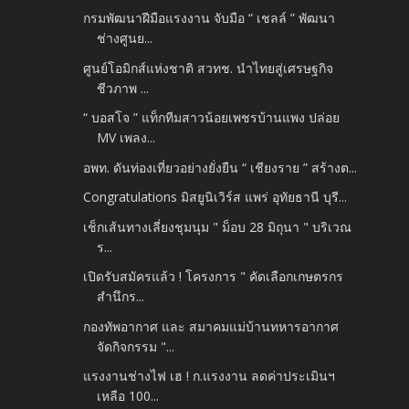
กรมพัฒนาฝีมือแรงงาน จับมือ “ เชลล์ ” พัฒนา
ช่างศูนย...
ศูนย์โอมิกส์แห่งชาติ สวทช. นำไทยสู่เศรษฐกิจ
ชีวภาพ ...
“ บอสโจ ” แท็กทีมสาวน้อยเพชรบ้านแพง ปล่อย
MV เพลง...
อพท. ดันท่องเที่ยวอย่างยั่งยืน “ เชียงราย ” สร้างต...
Congratulations มิสยูนิเวิร์ส แพร่ อุทัยธานี บุรี...
เช็กเส้นทางเลี่ยงชุมนุม " ม็อบ 28 มิถุนา " บริเวณ
ร...
เปิดรับสมัครแล้ว ! โครงการ " คัดเลือกเกษตรกร
สำนึกร...
กองทัพอากาศ และ สมาคมแม่บ้านทหารอากาศ
จัดกิจกรรม "...
แรงงานช่างไฟ เฮ ! ก.แรงงาน ลดค่าประเมินฯ
เหลือ 100...