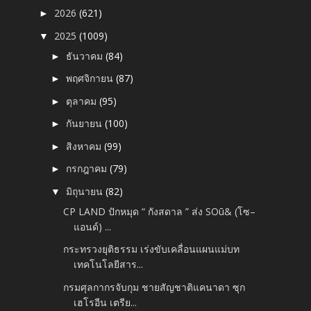
2026
(621)
►
2025
(1009)
▼
ธันวาคม
(84)
►
พฤศจิกายน
(87)
►
ตุลาคม
(95)
►
กันยายน
(100)
►
สิงหาคม
(99)
►
กรกฎาคม
(79)
►
มิถุนายน
(82)
▼
CP LAND ปักหมุด “ กังสดาล ” ส่ง SOū& (โซ–
แอนด์) ...
กระทรวงยุติธรรม เร่งขับเคลื่อนแผนแม่บท
เทคโนโลยีสาร...
กรมศุลกากรจับกุม ชายสัญชาติแคนาดา ซุก
เฮโรอีน เตรีย...