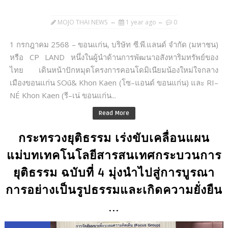
MOJO THAI NEWS
1 year ago
0
1 กรกฎาคม 2568 – ขอนแก่น, บริษัท ซี.พี.แลนด์ จำกัด (มหาชน)
หรือ CP LAND หนึ่งในผู้นำด้านการพัฒนาอสังหาริมทรัพย์ของ
ไทย เดินหน้าปักหมุดโครงการคอนโดมิเนียมน้องใหม่ใจกลาง
เมืองขอนแก่น SOū& Khon Kaen (โซ–แอนด์ ขอนแก่น) และ RI–
NÉ Khon Kaen (รี–เน่ ขอนแก่น...
Read More
กระทรวงยุติธรรม เร่งขับเคลื่อนแผน
แม่บทเทคโนโลยีสารสนเทศกระบวนการ
ยุติธรรม ฉบับที่ 4 มุ่งนำไปสู่การบูรณา
การอย่างเป็นรูปธรรมและเกิดความยั่งยืน
...