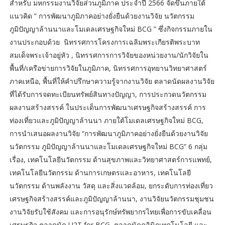
สำหรับ มหกรรมงานวิจัยส่วนภูมิภาค ประจำปี 2566 จัดขึ้นภายใต้
แนวคิด “ การพัฒนาภูมิภาคอย่างยั่งยืนด้วยงานวิจัย นวัตกรรม
ภูมิปัญญาล้านนาและโมเดลเศรษฐกิจใหม่ BCG ” ซึ่งกิจกรรมภายใน
งานประกอบด้วย นิทรรศการโครงการเฉลิมพระเกียรติพระบาท
สมเด็จพระเจ้าอยู่หัว , นิทรรศการการวิจัยของหน่วยงาน/นักวิจัยใน
พื้นที่/เครือข่ายการวิจัยในภูมิภาค, นิทรรศการอุทยานวิทยาศาสตร์
ภาคเหนือ, พื้นที่ให้คำปรึกษาความรู้จากงานวิจัย ตลาดนัดผลงานวิจัย
ที่ได้รับการจดทะเบียนทรัพย์สินทางปัญญา, การประกวดนวัตกรรม
ผลงานสร้างสรรค์ ในประเด็นการพัฒนาเศรษฐกิจสร้างสรรค์ การ
ท่องเที่ยวและภูมิปัญญาล้านนา ภายใต้โมเดลเศรษฐกิจใหม่ BCG,
การนำเสนอผลงานวิจัย “การพัฒนาภูมิภาคอย่างยั่งยืนด้วยงานวิจัย
นวัตกรรม ภูมิปัญญาล้านนาและโมเดลเศรษฐกิจใหม่ BCG” 6 กลุ่ม
เรื่อง, เทคโนโลยีนวัตกรรม ด้านสุขภาพและวิทยาศาสตร์การแพทย์,
เทคโนโลยีนวัตกรรม ด้านการเกษตรและอาหาร, เทคโนโลยี
นวัตกรรม ด้านพลังงาน วัสดุ และสิ่งแวดล้อม, ยกระดับการท่องเที่ยว
เศรษฐกิจสร้างสรรค์และภูมิปัญญาล้านนา, งานวิจัยนวัตกรรมชุมชน
งานวิจัยรับใช้สังคม และการอนุรักษ์ทรัพยากรไทยเพื่อการขับเคลื่อน
เศรษฐกิจ ตลาดนัด U2T for BCG ตลาดนัดคลินิกเทคโนโลยี และ