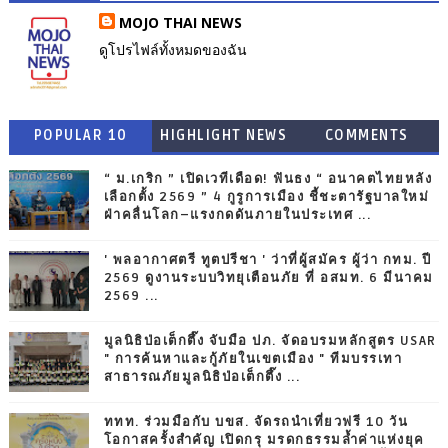
MOJO THAI NEWS
ดูโปรไฟล์ทั้งหมดของฉัน
POPULAR 10
HIGHLIGHT NEWS
COMMENTS
“ ม.เกริก ” เปิดเวทีเดือด! ฟันธง “ อนาคตไทยหลัง
เลือกตั้ง 2569 ” 4 กูรูการเมือง ชี้ชะตารัฐบาลใหม่
ฝ่าคลื่นโลก–แรงกดดันภายในประเทศ ...
' พลอากาศตรี ทูตปรีชา ' ว่าที่ผู้สมัคร ผู้ว่า กทม. ปี
2569 ดูงานระบบวิทยุเตือนภัย ที่ อสมท. 6 มีนาคม
2569 ...
มูลนิธิป่อเต็กตึ๊ง จับมือ ปภ. จัดอบรมหลักสูตร USAR
" การค้นหาและกู้ภัยในเขตเมือง " ทีมบรรเทา
สาธารณภัยมูลนิธิป่อเต็กตึ๊ง ...
ททท. ร่วมมือกับ บขส. จัดรถนำเที่ยวฟรี 10 วัน
โอกาสครั้งสำคัญ เปิดกรุ มรดกธรรมล้ำค่าแห่งยุค