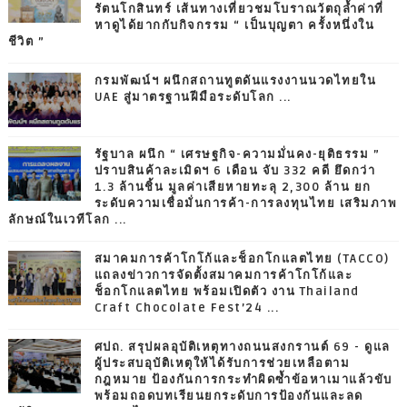
รัตนโกสินทร์ เส้นทางเที่ยวชมโบราณวัตถุล้ำค่าที่
หาดูได้ยากกับกิจกรรม “ เป็นบุญตา ครั้งหนึ่งใน
ชีวิต ”
กรมพัฒน์ฯ ผนึกสถานทูตดันแรงงานนวดไทยใน
UAE สู่มาตรฐานฝีมือระดับโลก ...
รัฐบาล ผนึก “ เศรษฐกิจ-ความมั่นคง-ยุติธรรม ”
ปราบสินค้าละเมิดฯ 6 เดือน จับ 332 คดี ยึดกว่า
1.3 ล้านชิ้น มูลค่าเสียหายทะลุ 2,300 ล้าน ยก
ระดับความเชื่อมั่นการค้า-การลงทุนไทย เสริมภาพ
ลักษณ์ในเวทีโลก ...
สมาคมการค้าโกโก้และช็อกโกแลตไทย (TACCO)
แถลงข่าวการจัดตั้งสมาคมการค้าโกโก้และ
ช็อกโกแลตไทย พร้อมเปิดตัว งาน Thailand
Craft Chocolate Fest’24 ...
ศปถ. สรุปผลอุบัติเหตุทางถนนสงกรานต์ 69 - ดูแล
ผู้ประสบอุบัติเหตุให้ได้รับการช่วยเหลือตาม
กฎหมาย ป้องกันการกระทำผิดซ้ำข้อหาเมาแล้วขับ
พร้อมถอดบทเรียนยกระดับการป้องกันและลด