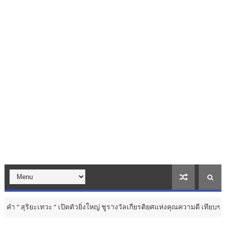
” เปิดตัวยิ่งใหญ่ ชูรางวัลเกียรติยศแห่งคุณความดี เทียบชั้นเวทีระดับสากล 