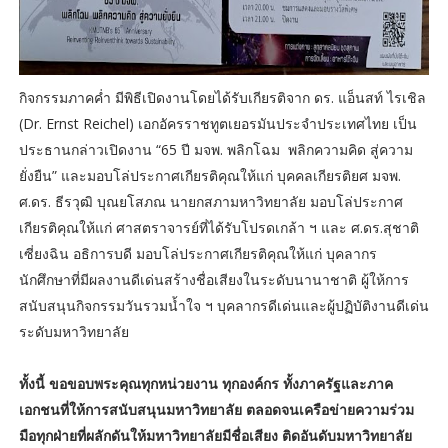
กิจกรรมภาคค่ำ มีพิธีเปิดงานโดยได้รับเกียรติจาก ดร. แอ็นสท์ ไรเชิล
(Dr. Ernst Reichel) เอกอัครราชทูตเยอรมันประจำประเทศไทย เป็น
ประธานกล่าวเปิดงาน “65 ปี มจพ. พลิกโฉม พลิกความคิด สู่ความ
ยั่งยืน” และมอบโล่ประกาศเกียรติคุณให้แก่ บุคคลเกียรติยศ มจพ.
ศ.ดร. ธีรวุฒิ บุณยโสภณ นายกสภามหาวิทยาลัย มอบโล่ประกาศ
เกียรติคุณให้แก่ ศาสตราจารย์ที่ได้รับโปรดเกล้า ฯ และ ศ.ดร.สุชาติ
เซี่ยงฉิน อธิการบดี มอบโล่ประกาศเกียรติคุณให้แก่ บุคลากร
นักศึกษาที่มีผลงานดีเด่นสร้างชื่อเสียงในระดับนานาชาติ ผู้ให้การ
สนับสนุนกิจกรรมวันรวมน้ำใจ ฯ บุคลากรดีเด่นและผู้ปฏิบัติงานดีเด่น
ระดับมหาวิทยาลัย
ทั้งนี้ ขอขอบพระคุณทุกหน่วยงาน ทุกองค์กร ทั้งภาครัฐและภาค
เอกชนที่ให้การสนับสนุนมหาวิทยาลัย ตลอดจนเครือข่ายความร่วม
มือทุกฝ่ายที่ผลักดันให้มหาวิทยาลัยมีชื่อเสียง ติดอันดับมหาวิทยาลัย