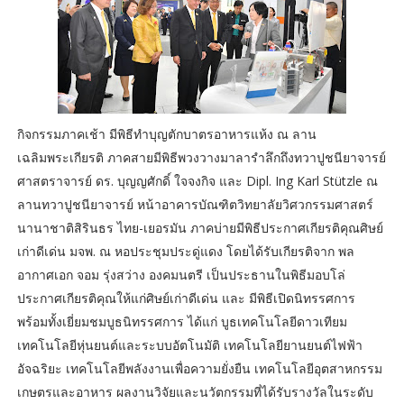
กิจกรรมภาคเช้า มีพิธีทำบุญตักบาตรอาหารแห้ง ณ ลาน
เฉลิมพระเกียรติ ภาคสายมีพิธีพวงวางมาลารำลึกถึงทวาปูชนียาจารย์
ศาสตราจารย์ ดร. บุญญศักดิ์ ใจจงกิจ และ Dipl. Ing Karl Stützle ณ
ลานทวาปูชนียาจารย์ หน้าอาคารบัณฑิตวิทยาลัยวิศวกรรมศาสตร์
นานาชาติสิรินธร ไทย-เยอรมัน ภาคบ่ายมีพิธีประกาศเกียรติคุณศิษย์
เก่าดีเด่น มจพ. ณ หอประชุมประดู่แดง โดยได้รับเกียรติจาก พล
อากาศเอก จอม รุ่งสว่าง องคมนตรี เป็นประธานในพิธีมอบโล่
ประกาศเกียรติคุณให้แก่ศิษย์เก่าดีเด่น และ มีพิธีเปิดนิทรรศการ
พร้อมทั้งเยี่ยมชมบูธนิทรรศการ ได้แก่ บูธเทคโนโลยีดาวเทียม
เทคโนโลยีหุ่นยนต์และระบบอัตโนมัติ เทคโนโลยียานยนต์ไฟฟ้า
อัจฉริยะ เทคโนโลยีพลังงานเพื่อความยั่งยืน เทคโนโลยีอุตสาหกรรม
เกษตรและอาหาร ผลงานวิจัยและนวัตกรรมที่ได้รับรางวัลในระดับ