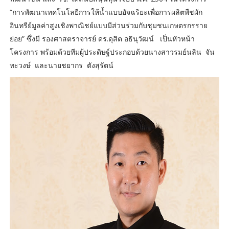
“การพัฒนาเทคโนโลยีการให้น้ำแบบอัจฉริยะเพื่อการผลิตพืชผัก
อินทรีย์มูลค่าสูงเชิงพาณิชย์แบบมีส่วนร่วมกับชุมชนเกษตรกรราย
ย่อย” ซึ่งมี รองศาสตราจารย์ ดร.ดุสิต อธินุวัฒน์ เป็นหัวหน้า
โครงการ พร้อมด้วยทีมผู้ประดิษฐ์ประกอบด้วยนางสาวรมย์นลิน จัน
ทะวงษ์ และนายชยากร ตังสุรัตน์