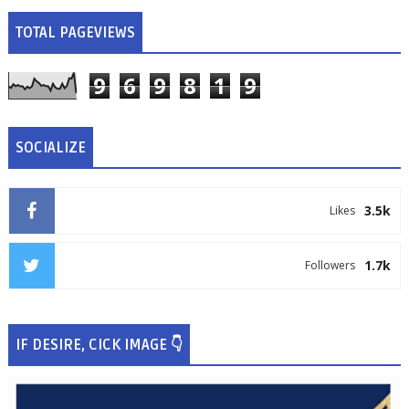
TOTAL PAGEVIEWS
9
6
9
8
1
9
SOCIALIZE
3.5k
Likes
1.7k
Followers
IF DESIRE, CICK IMAGE 👇