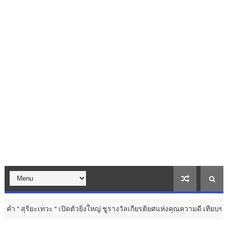
เปิดตัวยิ่งใหญ่ ชูรางวัลเกียรติยศแห่งคุณความดี เทียบชั้นเวทีระดับสากล ..