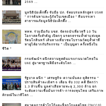
2569 ...
มูลนิธิป่อเต็กตึ๊ง จับมือ ปภ. จัดอบรมหลักสูตร USAR
" การค้นหาและกู้ภัยในเขตเมือง " ทีมบรรเทา
สาธารณภัยมูลนิธิป่อเต็กตึ๊ง ...
ททท. ร่วมมือกับ บขส. จัดรถนำเที่ยวฟรี 10 วัน
โอกาสครั้งสำคัญ เปิดกรุ มรดกธรรมล้ำค่าแห่งยุค
รัตนโกสินทร์ เส้นทางเที่ยวชมโบราณวัตถุล้ำค่าที่
หาดูได้ยากกับกิจกรรม “ เป็นบุญตา ครั้งหนึ่งใน
ชีวิต ”
กรมพัฒน์ฯ ผนึกสถานทูตดันแรงงานนวดไทยใน
UAE สู่มาตรฐานฝีมือระดับโลก ...
รัฐบาล ผนึก “ เศรษฐกิจ-ความมั่นคง-ยุติธรรม ”
ปราบสินค้าละเมิดฯ 6 เดือน จับ 332 คดี ยึดกว่า
1.3 ล้านชิ้น มูลค่าเสียหายทะลุ 2,300 ล้าน ยก
ระดับความเชื่อมั่นการค้า-การลงทุนไทย เสริมภาพ
ลักษณ์ในเวทีโลก ...
สมาคมการค้าโกโก้และช็อกโกแลตไทย (TACCO)