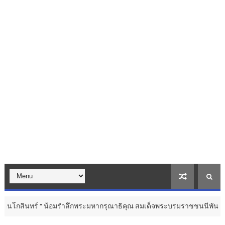
ำลึกพระมหากรุณาธิคุณ สมเด็จพระบรมราชชนนีพันปีหลวง ...
วิจัย นวัตก