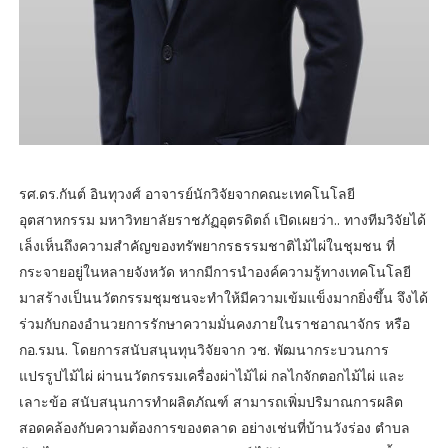
รศ.ดร.กันต์ อินทุวงศ์ อาจารย์นักวิจัยจากคณะเทคโนโลยี
อุตสาหกรรม มหาวิทยาลัยราชภัฏอุตรดิตถ์ เปิดเผยว่า.. ทางทีมวิจัยได้
เล็งเห็นถึงความสำคัญของทรัพยากรธรรมชาติไม้ไผ่ในชุมชน ที่
กระจายอยู่ในหลายจังหวัด หากมีการนำองค์ความรู้ทางเทคโนโลยี
มาสร้างเป็นนวัตกรรมชุมชนจะทำให้มีความเข้มแข็งมากยิ่งขึ้น จึงได้
ร่วมกับกองอำนวยการรักษาความมั่นคงภายในราชอาณาจักร หรือ
กอ.รมน. โดยการสนับสนุนทุนวิจัยจาก วช. พัฒนากระบวนการ
แปรรูปไม้ไผ่ ผ่านนวัตกรรมเครื่องผ่าไม้ไผ่ กลไกจักตอกไม้ไผ่ และ
เลาะข้อ สนับสนุนการทำผลิตภัณฑ์ สามารถเพิ่มปริมาณการผลิต
สอดคล้องกับความต้องการของตลาด อย่างเช่นที่บ้านวังร่อง ตำบล