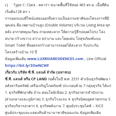
c)
Type C: Clara - คลาร่า ขนาดพื้นที่ใช้สอย 465 ตร.ม. เนื้อที่ดิน
เริ่มต้น128 ตร.ว
การออกแบบดีไซน์แสดงออกถึงความเป็นธรรมชาติของโครงการที่มี
จุดเด่น คือ เพดานบ้านสูง (Double Volume) บริเวณ Living Area ทุก
หลัง อากาศหมุนเวียน ถ่ายเทสะดวก ให้ความรู้สึกปลอดโปร่ง โล่ง
สบาย กว้างขวาง สว่าง สง่างาม และโดดเด่น โถสุขภัณฑ์แบบ
Smart Toilet ที่จอดรถกว้างสามารถจอดได้สะดวก รับประกัน
โครงสร้างบ้าน 10 ปี
ข้อมูลเพิ่มเติม
www.LUXRIVARESIDENCES.com
, Line Official
https://bit.ly/3OwNCWF
เกี่ยวกับ บริษัท ซี.พี. แลนด์ จำกัด (มหาชน)
ซี.พี. แลนด์ หรือ CP LAND
ก่อตั้งในปี พ.ศ. 2531 ดำเนินธุรกิจพัฒนา
อสังหาริมทรัพย์ เครือเจริญโภคภัณฑ์ ประกอบด้วย 7 กลุ่มธุรกิจ ได้แก่
1. ธุรกิจที่พักอาศัย บ้าน คอนโดมิเนียม 2. ธุรกิจอาคารสำนักงาน
(ส่วนกลางและภูมิภาค) 3. ธุรกิจโรงแรม 4. ธุรกิจนิคมอุตสาหกรรม 5.
ธุรกิจบริหารอาคาร 6. ธุรกิจพลังงาน 7. ศูนย์ประชุมไคซ์ – KICE
ศูนย์ประชุมและแสดงสินค้านานาชาติขอนแก่น ข้อมูลเพิ่มเติม