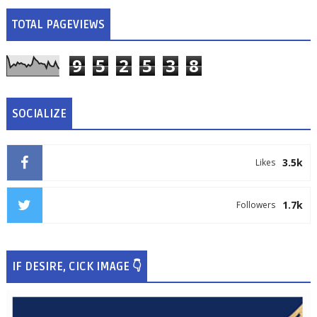
TOTAL PAGEVIEWS
9
5
2
5
3
8
SOCIALIZE
3.5k
Likes
1.7k
Followers
IF DESIRE, CICK IMAGE 👇