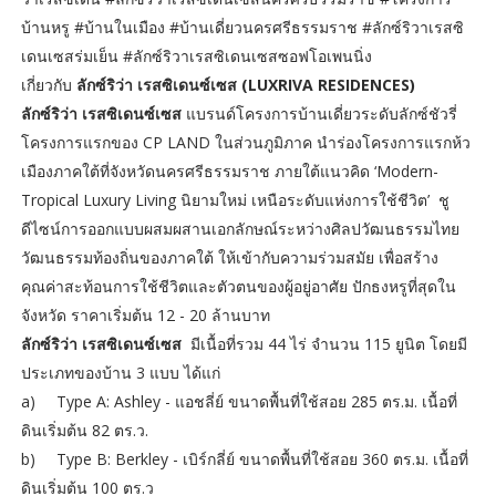
บ้านหรู #บ้านในเมือง #บ้านเดี่ยวนครศรีธรรมราช #ลักซ์ริวาเรสซิ
เดนเซสร่มเย็น #ลักซ์ริวาเรสซิเดนเซสซอฟโอเพนนิ่ง
เกี่ยวกับ
ลักซ์ริว่า เรสซิเดนซ์เซส (LUXRIVA RESIDENCES)
ลักซ์ริว่า เรสซิเดนซ์เซส
แบรนด์โครงการบ้านเดี่ยวระดับลักซ์ชัวรี่
โครงการแรกของ CP LAND ในส่วนภูมิภาค นำร่องโครงการแรกห้ว
เมืองภาคใต้ที่จังหวัดนครศรีธรรมราช ภายใต้แนวคิด ‘Modern-
Tropical Luxury Living นิยามใหม่ เหนือระดับแห่งการใช้ชีวิต’ ชู
ดีไซน์การออกแบบผสมผสานเอกลักษณ์ระหว่างศิลปวัฒนธรรมไทย
วัฒนธรรมท้องถิ่นของภาคใต้ ให้เข้ากับความร่วมสมัย เพื่อสร้าง
คุณค่าสะท้อนการใช้ชีวิตและตัวตนของผู้อยู่อาศัย ปักธงหรูที่สุดใน
จังหวัด ราคาเริ่มต้น 12 - 20 ล้านบาท
ลักซ์ริว่า เรสซิเดนซ์เซส
มีเนื้อที่รวม 44 ไร่ จำนวน 115 ยูนิต โดยมี
ประเภทของบ้าน 3 แบบ ได้แก่
a)
Type A: Ashley - แอชลี่ย์ ขนาดพื้นที่ใช้สอย 285 ตร.ม. เนื้อที่
ดินเริ่มต้น 82 ตร.ว.
b)
Type B: Berkley - เบิร์กลี่ย์ ขนาดพื้นที่ใช้สอย 360 ตร.ม. เนื้อที่
ดินเริ่มต้น 100 ตร.ว