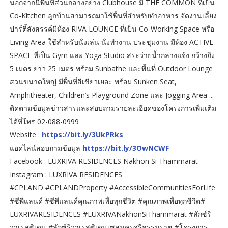
นอกจากนี้พื้นที่ส่วนกลางอย่าง Clubhouse มี THE COMMON ที่เป็น
Co-Kitchen ลูกบ้านสามารถมาใช้พื้นที่สำหรับทำอาหาร จัดงานเลี้ยง
ปาร์ตี้สังสรรค์มีห้อง RIVA LOUNGE ที่เป็น Co-Working Space หรือ
Living Area ใช้สำหรับนั่งเล่น นั่งทำงาน ประชุมงาน มีห้อง ACTIVE
SPACE ที่เป็น Gym และ Yoga Studio สระว่ายนํ้ากลางแจ้ง กว้างถึง
5 เมตร ยาว 25 เมตร พร้อม Sunbathe และพื้นที่ Outdoor Lounge
สวนขนาดใหญ่ มีพื้นที่สีเขียวเยอะ พร้อม Sunken Seat,
Amphitheater, Children’s Playground Zone และ Jogging Area ...
ติดตามข้อมูลข่าวสารและสอบถามรายละเอียดของโครงการเพิ่มเติม
ได้ที่โทร 02-088-0999
Website :
https://bit.ly/3UkPRks
แอดไลน์สอบถามข้อมูล
https://bit.ly/3OwNCWF
Facebook : LUXRIVA RESIDENCES Nakhon Si Thammarat
Instagram : LUXRIVA RESIDENCES
#CPLAND #CPLANDProperty #AccessibleCommunitiesForLife
#ซีพีแลนด์ #ซีพีแลนด์คุณภาพเพื่อทุกชีวิต #คุณภาพเพื่อทุกชีวิต#
LUXRIVARESIDENCES #LUXRIVANakhonSiThammarat #ลักซ์ริ
วาเรสซิเดน #ลักซ์ริวาเรสซิเดนเซสนครศรีธรรมราช #โครงการ