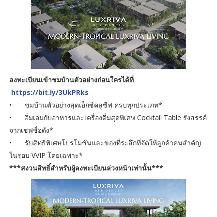
ลงทะเบียนเข้าชมบ้านตัวอย่างก่อนใครได้ที่
https://bit.ly/3UkPRks
•
ชมบ้านตัวอย่างสุดเอ็กซ์คลูซีฟ ครบทุกประเภท*
•
อิ่มเอมกับอาหารและเครื่องดื่มสุดพิเศษ Cocktail Table รังสรรค์
จากเชฟชื่อดัง*
•
รับสิทธิพิเศษโปรโมชั่นและของที่ระลึกที่จัดให้ลูกค้าคนสำคัญ
ในรอบ VVIP โดยเฉพาะ*
***สงวนสิทธิ์สำหรับผู้ลงทะเบียนล่วงหน้าเท่านั้น***