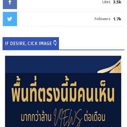
3.5k
Likes
1.7k
Followers
IF DESIRE, CICK IMAGE 👇