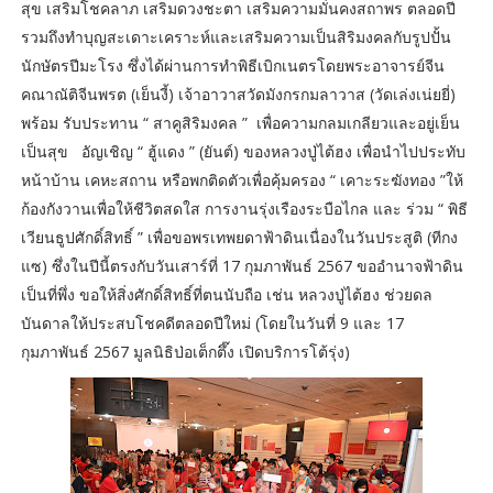
สุข เสริมโชคลาภ เสริมดวงชะตา เสริมความมั่นคงสถาพร ตลอดปี
รวมถึงทำบุญสะเดาะเคราะห์และเสริมความเป็นสิริมงคลกับรูปปั้น
นักษัตรปีมะโรง ซึ่งได้ผ่านการทำพิธีเบิกเนตรโดยพระอาจารย์จีน
คณาณัติจีนพรต (เย็นงี้) เจ้าอาวาสวัดมังกรกมลาวาส (วัดเล่งเน่ยยี่)
พร้อม รับประทาน “ สาคูสิริมงคล ” เพื่อความกลมเกลียวและอยู่เย็น
เป็นสุข อัญเชิญ “ ฮู้แดง ” (ยันต์) ของหลวงปู่ไต้ฮง เพื่อนำไปประทับ
หน้าบ้าน เคหะสถาน หรือพกติดตัวเพื่อคุ้มครอง “ เคาะระฆังทอง ”ให้
ก้องกังวานเพื่อให้ชีวิตสดใส การงานรุ่งเรืองระบือไกล และ ร่วม “ พิธี
เวียนธูปศักดิ์สิทธิ์ ” เพื่อขอพรเทพยดาฟ้าดินเนื่องในวันประสูติ (ทีกง
แซ) ซึ่งในปีนี้ตรงกับวันเสาร์ที่ 17 กุมภาพันธ์ 2567 ขออำนาจฟ้าดิน
เป็นที่พึ่ง ขอให้สิ่งศักดิ์สิทธิ์ที่ตนนับถือ เช่น หลวงปู่ไต้ฮง ช่วยดล
บันดาลให้ประสบโชคดีตลอดปีใหม่ (โดยในวันที่ 9 และ 17
กุมภาพันธ์ 2567 มูลนิธิป่อเต็กตึ๊ง เปิดบริการโต้รุ่ง)