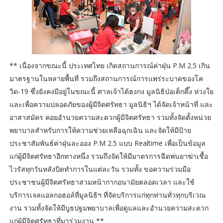
** เนื่องจากขณะนี้ ประเทศไทย เกิดสถานการณ์ค่าฝุ่น P.M 2.5 เกิน
มาตรฐานในหลายพื้นที่ รวมถึงสถานการณ์การแพร่ระบาดของโค
วิด-19 ซึ่งยังคงมีอยู่ในขณะนี้ ศาลเจ้าไต้ฮงกง มูลนิธิป่อเต็กตึ๊ง ห่วงใย
และเพื่อความปลอดภัยของผู้มีจิตศรัทธา มูลนิธิฯ ได้จัดเจ้าหน้าที่ และ
อาสาสมัคร คอยอำนวยความสะดวกผู้มีจิตศรัทธา รวมทั้งจัดตั้งหน่วย
พยาบาลสำหรับการให้ความช่วยเหลือฉุกเฉิน และจัดให้มีป้าย
ประชาสัมพันธ์ค่าฝุ่นละออง P.M 2.5 แบบ Realtime เพื่อเป็นข้อมูล
แก่ผู้มีจิตศรัทธาอีกทางหนึ่ง รวมถึงจัดให้มีมาตรการฉีดพ่นยาฆ่าเชื้อ
ไวรัสทุกวันหลังปิดทำการในแต่ละวัน รวมทั้ง ขอความร่วมมือ
ประชาชนผู้มีจิตศรัทธาสวมหน้ากากอนามัยตลอดเวลา และใช้
บริการเจลแอลกอฮอล์ที่มูลนิธิฯ ที่จัดบริการแก่ทุกท่านทั่วทุกบริเวณ
งาน รวมทั้งจัดให้มีบูธปฐมพยาบาลเพื่อดูแลและอำนวยความสะดวก
แก่ผู้มีจิตศรัทธาที่มาร่วมงาน **