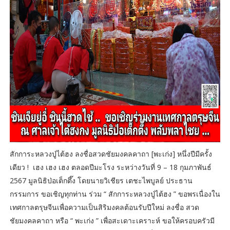
สักการะหลวงปู่ไต้ฮง ลงชื่อสวดชัยมงคลคาถา [พะเก่ง] หนึ่งปีมีครั้ง
เดียว ! เฮง เฮง เฮง ตลอดปีมะโรง ระหว่างวันที่ 9 – 18 กุมภาพันธ์
2567 มูลนิธิป่อเต็กตึ๊ง โดยนายวิเชียร เตชะไพบูลย์ ประธาน
กรรมการ ขอเชิญทุกท่าน ร่วม “ สักการะหลวงปู่ไต้ฮง ” ขอพรเนื่องใน
เทศกาลตรุษจีนเพื่อความเป็นสิริมงคลต้อนรับปีใหม่ ลงชื่อ สวด
ชัยมงคลคาถา หรือ “ พะเก่ง ” เพื่อสะเดาะเคราะห์ ขอให้ครอบครัวมี