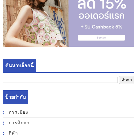
ค้นหาบล็อกนี้
ป้ายกำกับ
การเมือง
การศึกษา
กีฬา