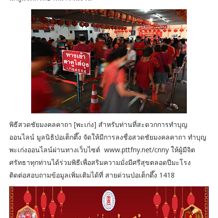
พิธีสวดชัยมงคลคาถา [พะเก่ง] สำหรับท่านที่สะดวกการทำบุญ
ออนไลน์ มูลนิธิป่อเต็กตึ๊ง จัดให้มีการลงชื่อสวดชัยมงคลคาถา ทำบุญ
พะเก่งออนไลน์ผ่านทางเว็บไซต์ www.pttfny.net/cnny ให้ผู้มีจิต
ศรัทธาทุกท่านได้ร่วมพิธีเพื่อสริมความมั่งมีศรีสุขตลอดปีมะโรง
ติดต่อสอบถามข้อมูลเพิ่มเติมได้ที่ สายด่วนป่อเต็กตึ๊ง 1418