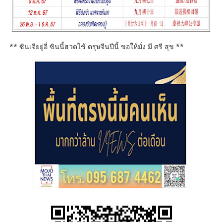
** ซินเจียยู่อี่ ซินนี้ฮวดไช้ ตรุษจีนปีนี้ ขอให้มั่ง มี ศรี สุข **