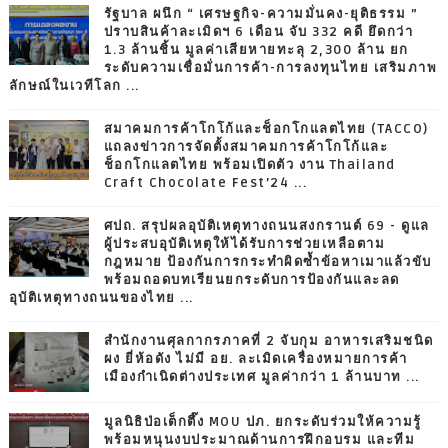
รัฐบาล ผนึก “ เศรษฐกิจ-ความมั่นคง-ยุติธรรม ”
ปราบสินค้าละเมิดฯ 6 เดือน จับ 332 คดี ยึดกว่า
1.3 ล้านชิ้น มูลค่าเสียหายทะลุ 2,300 ล้าน ยก
ระดับความเชื่อมั่นการค้า-การลงทุนไทย เสริมภาพ
ลักษณ์ในเวทีโลก ...
สมาคมการค้าโกโก้และช็อกโกแลตไทย (TACCO)
แถลงข่าวการจัดตั้งสมาคมการค้าโกโก้และ
ช็อกโกแลตไทย พร้อมเปิดตัว งาน Thailand
Craft Chocolate Fest’24 ...
ศปถ. สรุปผลอุบัติเหตุทางถนนสงกรานต์ 69 - ดูแล
ผู้ประสบอุบัติเหตุให้ได้รับการช่วยเหลือตาม
กฎหมาย ป้องกันการกระทำผิดซ้ำข้อหาเมาแล้วขับ
พร้อมถอดบทเรียนยกระดับการป้องกันและลด
อุบัติเหตุทางถนนของไทย ...
สำนักงานศุลกากรภาคที่ 2 จับกุม อาหารเสริมชนิด
ผง ยี่ห้อดัง ไม่มี อย. ละเมิดเครื่องหมายการค้า
เมืองกำเนิดต่างประเทศ มูลค่ากว่า 1 ล้านบาท ...
มูลนิธิป่อเต็กตึ๊ง MOU ปภ. ยกระดับร่วมให้ความรู้
พร้อมหนุนงบประมาณด้านการฝึกอบรม และทีม