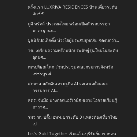
ครั้งแรก LUXRIVA RESIDENCES บ้านเดี่ยวระดับ
ลักซ์ชั...
ยูดี ทรัคส์ ประเทศไทย พร้อมเปิดตัวรถบรรทุก
มาตรฐานย...
มูลนิธิป่อเต็กตึ๊ง ห่วงใยผู้ประสบอุทกภัย จัดงบกว่า...
วช. เตรียมความพร้อมนักประดิษฐ์รุ่นใหม่ในระดับ
อุดมศ...
ททท.พิษณุโลก ร่วมประชุมคณะกรมการจังหวัด
เพชรบูรณ์ ...
ศุภมาส ผลักดันเศรษฐกิจ AI จ่อเสนอตั้งคณะ
กรรมการ AI...
สดร. จับมือ บางกอกแอร์เวย์ส ขยายโอกาสเรียนรู้
ดาราศ...
รมว.กก. ปลื้ม อพท. ยกระดับ 3 แหล่งท่องเที่ยวไทย
เป...
Let's Gold Together เริ่มแล้ว..บุรีรัมย์มาราธอน