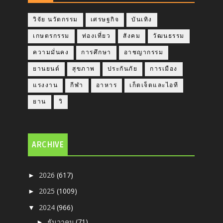
วิจัย นวัตกรรม
เศรษฐกิจ
บันเทิง
เกษตรกรรม
ท่องเที่ยว
สังคม
วัฒนธรรม
ความมั่นคง
การศึกษา
อาชญากรรม
ยานยนต์
สุขภาพ
ประกันภัย
การเมือง
แรงงาน
กีฬา
อาหาร
เก็ตเจ็ตและไอที
ยาน
วิ
ARCHIVE
2026
(617)
►
2025
(1009)
►
2024
(966)
▼
ธันวาคม
(71)
►