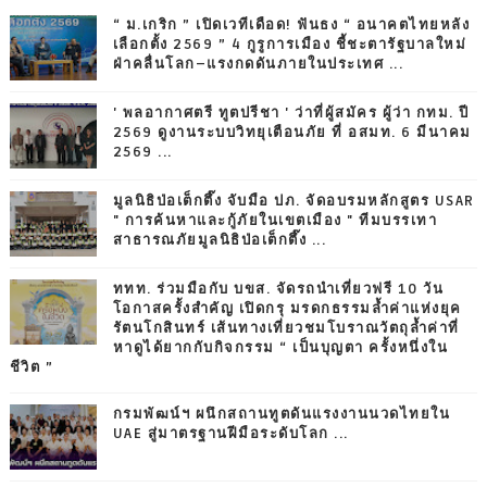
“ ม.เกริก ” เปิดเวทีเดือด! ฟันธง “ อนาคตไทยหลัง
เลือกตั้ง 2569 ” 4 กูรูการเมือง ชี้ชะตารัฐบาลใหม่
ฝ่าคลื่นโลก–แรงกดดันภายในประเทศ ...
' พลอากาศตรี ทูตปรีชา ' ว่าที่ผู้สมัคร ผู้ว่า กทม. ปี
2569 ดูงานระบบวิทยุเตือนภัย ที่ อสมท. 6 มีนาคม
2569 ...
มูลนิธิป่อเต็กตึ๊ง จับมือ ปภ. จัดอบรมหลักสูตร USAR
" การค้นหาและกู้ภัยในเขตเมือง " ทีมบรรเทา
สาธารณภัยมูลนิธิป่อเต็กตึ๊ง ...
ททท. ร่วมมือกับ บขส. จัดรถนำเที่ยวฟรี 10 วัน
โอกาสครั้งสำคัญ เปิดกรุ มรดกธรรมล้ำค่าแห่งยุค
รัตนโกสินทร์ เส้นทางเที่ยวชมโบราณวัตถุล้ำค่าที่
หาดูได้ยากกับกิจกรรม “ เป็นบุญตา ครั้งหนึ่งใน
ชีวิต ”
กรมพัฒน์ฯ ผนึกสถานทูตดันแรงงานนวดไทยใน
UAE สู่มาตรฐานฝีมือระดับโลก ...