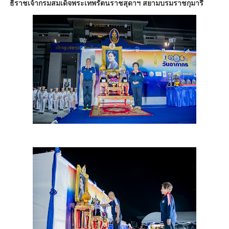
ธิราชเจ้ากรมสมเด็จพระเทพรัตนราชสุดาฯ สยามบรมราชกุมารี