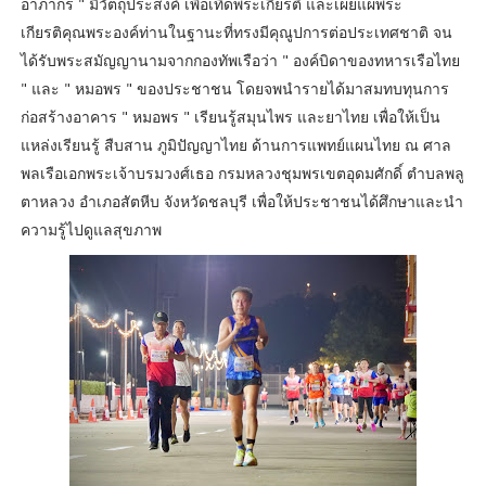
อาภากร " มีวัตถุประสงค์ เพื่อเทิดพระเกียรติ และเผยแผ่พระ
เกียรติคุณพระองค์ท่านในฐานะที่ทรงมีคุณูปการต่อประเทศชาติ จน
ได้รับพระสมัญญานามจากกองทัพเรือว่า " องค์บิดาของทหารเรือไทย
" และ " หมอพร " ของประชาชน โดยจพนำรายได้มาสมทบทุนการ
ก่อสร้างอาคาร " หมอพร " เรียนรู้สมุนไพร และยาไทย เพื่อให้เป็น
แหล่งเรียนรู้ สืบสาน ภูมิปัญญาไทย ด้านการแพทย์แผนไทย ณ ศาล
พลเรือเอกพระเจ้าบรมวงศ์เธอ กรมหลวงชุมพรเขตอุดมศักดิ์ ตำบลพลู
ตาหลวง อำเภอสัตหีบ จังหวัดชลบุรี เพื่อให้ประชาชนได้ศึกษาและนำ
ความรู้ไปดูแลสุขภาพ