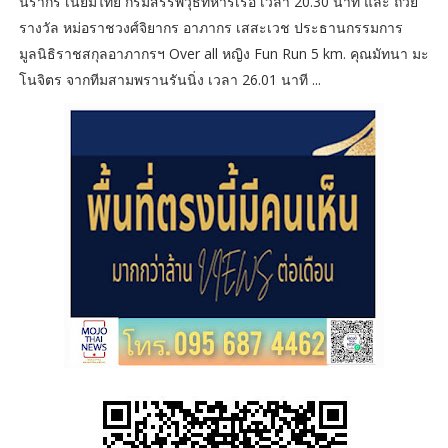
นรากร เนียมไทย กรมสรรพวุธทหารเรือ เวลา 20.30 นาที และ ถ้วย
รางวัล หม่อราชวงศ์จิยากร อาภากร เสสะเวช ประธานกรรมการ
มูลนิธิราชสกุลอาภากรฯ Over all หญิง Fun Run 5 km. คุณมัทนา มะ
โนจิตร จากทีมสามพรานรันนิ่ง เวลา 26.01 นาที ...