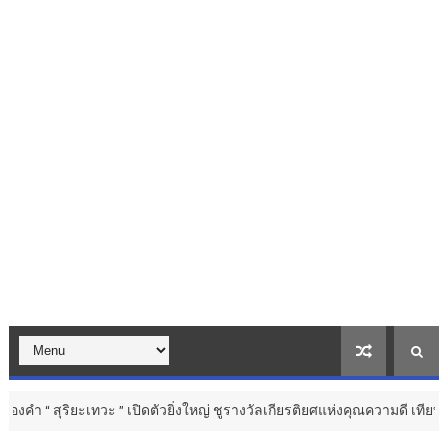
ะ ” เปิดตัวยิ่งใหญ่ ชูรางวัลเกียรติยศแห่งคุณความดี เทียบชั้นเวทีระดับสาก