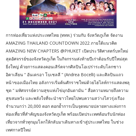
การท่องเที่ยวแห่งประเทศไทย (ททท.) ร่วมกับ จังหวัดภูเก็ต จัดงาน
AMAZING THAILAND COUNTDOWN 2022 ภายใต้แนวคิด
AMAZING NEW CHAPTERS @PHUKET เปิดประวัติศาสตร์บทใหม่
สุดอัศจรรย์ของจังหวัดภูเก็ต ในกิจกรรมส่งท้ายปีเก่าต้อนรับปีใหม่สุด
ยิ่งใหญ่ ด้วยการแสดงคอนเสิร์ตจากศิลปินโอเปร่าระดับโลกชาว
อิตาเลียน “ อันเดรอา โบเชลลี ” (Andrea Bocelli) และศิลปินแถว
หน้าของเมืองไทย อลังการเริ่มต้นศักราชใหม่ด้วยไฮไลท์การแสดงพลุ
ชุด “ มหัศจรรย์ความสุขแห่งไข่มุกอันดามัน ” สื่อความหมายถึงความ
สุขสมหวัง และพลังใจที่จะนำชาวไทยไปพบความสว่างไสวรุ่งเรือง
จำนวนกว่า 20,000 ดอก ตอกย้ำการเป็นจุดหมายปลายทางแห่งการ
ท่องเที่ยวที่สำคัญของจังหวัดภูเก็ต พร้อมเปิดประเทศต้อนรับนักท่อง
เที่ยวจากทั่วทุกมุมโลกให้กลับมาเดินทางเข้าสู่ประเทศไทย ในช่วง
เทศกาลปีใหม่