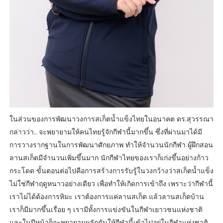
ในส่วนของการพัฒนาวงการสเก็ตน้ำแข็งไทยในอนาคต ดร.สุวรรณา
กล่าวว่า.. จะพยายามให้คนไทยรู้จักกีฬานี้มากขึ้น ซึ่งที่ผ่านมาได้มี
การวางรากฐานในการพัฒนาศักยภาพ ทำให้จำนวนนักกีฬา ผู้ฝึกสอน
ลานสเก็ตมีจำนวนเพิ่มขึ้นมาก นักกีฬาไทยของเราก็เก่งขึ้นอย่างก้าว
กระโดด ขั้นตอนต่อไปคือการสร้างการรับรู้ในวงกว้างว่าสเก็ตน้ำแข็ง
ไม่ใช่กีฬาฤดูหนาวอย่างเดียว เพื่อทำให้เกิดการเข้าถึง เพราะว่ากีฬานี้
เราไม่ได้ต้องการหิมะ เราต้องการแค่ลานสเก็ต แล้วลานสเก็ตบ้าน
เราก็มีมากขึ้นเรื่อย ๆ เรามีทั้งการแข่งขันในกีฬาเยาวชนแห่งชาติ
และในปีหน้าก็จะพยายามผลักดันให้กีฬานี้เข้าไปอยู่ในกีฬาแห่งชาติ