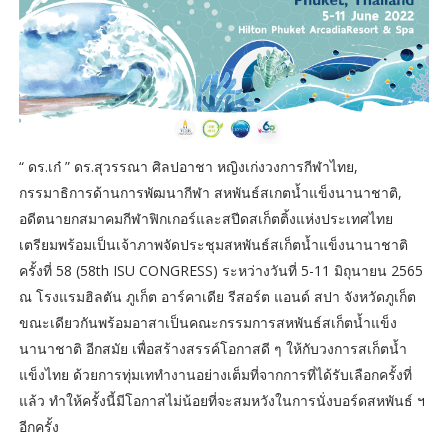
“ ดร.เก๋ ” ดร.สุวรรณา ศิลปอาชา หญิงเก่งวงการกีฬาไทย,
กรรมาธิการด้านการพัฒนากีฬา สหพันธ์สเกตน้ำแข็งนานาชาติ,
อดีตนายกสมาคมกีฬาฟิกเกอร์และสปีดสเก็ตติ้งแห่งประเทศไทย
เตรียมพร้อมเป็นเจ้าภาพจัดประชุมสหพันธ์สเก็ตน้ำแข็งนานาชาติ
ครั้งที่ 58 (58th ISU CONGRESS) ระหว่างวันที่ 5-11 มิถุนายน 2565
ณ โรงแรมฮิลตัน ภูเก็ต อาร์คาเดีย รีสอร์ต แอนด์ สปา จังหวัดภูเก็ต
ขณะเดียวกันพร้อมอาสาเป็นคณะกรรมการสหพันธ์สเก็ตน้ำแข็ง
นานาชาติ อีกสมัย เพื่อสร้างสรรค์โอกาสดี ๆ ให้กับวงการสเก็ตน้ำ
แข็งไทย ด้วยการทุ่มเททำงานอย่างเต็มที่จากการที่ได้รับเลือกครั้งที่
แล้ว ทำให้ครั้งนี้มีโอกาสไม่น้อยที่จะสมหวังในการนั่งบอร์ดสหพันธ์ ฯ
อีกครั้ง