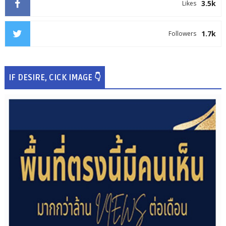
3.5k
Likes
1.7k
Followers
IF DESIRE, CICK IMAGE 👇