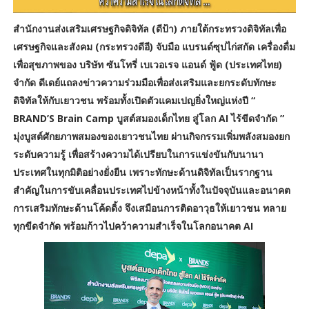
สำนักงานส่งเสริมเศรษฐกิจดิจิทัล (ดีป้า) ภายใต้กระทรวงดิจิทัลเพื่อ
เศรษฐกิจและสังคม (กระทรวงดีอี) จับมือ แบรนด์ซุปไก่สกัด เครื่องดื่ม
เพื่อสุขภาพของ บริษัท ซันโทรี่ เบเวอเรจ แอนด์ ฟู้ด (ประเทศไทย)
จำกัด ดีเดย์แถลงข่าวความร่วมมือเพื่อส่งเสริมและยกระดับทักษะ
ดิจิทัลให้กับเยาวชน พร้อมทั้งเปิดตัวแคมเปญยิ่งใหญ่แห่งปี “
BRAND’S Brain Camp บูสต์สมองเด็กไทย สู่โลก AI ไร้ขีดจำกัด ”
มุ่งบูสต์ศักยภาพสมองของเยาวชนไทย ผ่านกิจกรรมเพิ่มพลังสมองยก
ระดับความรู้ เพื่อสร้างความได้เปรียบในการแข่งขันกับนานา
ประเทศในทุกมิติอย่างยั่งยืน เพราะทักษะด้านดิจิทัลเป็นรากฐาน
สำคัญในการขับเคลื่อนประเทศไปข้างหน้าทั้งในปัจจุบันและอนาคต
การเสริมทักษะด้านโค้ดดิ้ง จึงเสมือนการติดอาวุธให้เยาวชน ทลาย
ทุกขีดจำกัด พร้อมก้าวไปคว้าความสำเร็จในโลกอนาคต AI