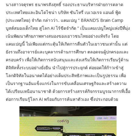
นางสาวจตุรพร ธนาพรสังสุทธิ์ รองประธานบริหารฝ่ายการตลาด
ประเทศไทยและอินโดไชน่า บริษัท ซันโทรี่ เบเวอเรจ แอนด์ ฟู้ด
(ประเทศไทย) จำกัด กล่าวว่า.. แคมเปญ “ BRAND’S Brain Camp
บูสต์สมองเด็กไทย สู่โลก AI ไร้ขีดจำกัด ” เป็นแคมเปญใหญ่แห่งปีที่มุ่ง
เน้นพัฒนาศักยภาพทางสมองของเยาวชนไทยอย่างแท้จริง โดย
แคมเปญนี้ ไม่เพียงแต่กระตุ้นให้เกิดการตื่นตัวในเยาวชนเท่านั้น แต่
ยังรวมถึงอาจารย์และบุคลากรด้านการศึกษา ตลอดจนผู้ปกครองและ
ครอบครัว เพื่อให้เกิดการสนับสนุนและส่งเสริมให้เกิดการเรียนรู้ด้าน
ดิจิทัลทั้งระบบอย่างยั่งยืน นำไปสู่การประยุกต์ ต่อยอดให้ก้าวเข้าสู่
โลกดิจิทัลในอนาคตได้อย่างเต็มประสิทธิภาพและเป็นรูปธรรม เพื่อ
เป็นรากฐานอันแข็งแกร่งในการขับเคลื่อนเศรษฐกิจและสร้างความ
ได้เปรียบเหนือนานาชาติ ด้วยการสร้างสรรค์กิจกรรมบูรณาการที่เอื้อ
ต่อการเรียนรู้โลก AI พร้อมกับการค้นหาตัวเอง ซึ่งประกอบด้วย