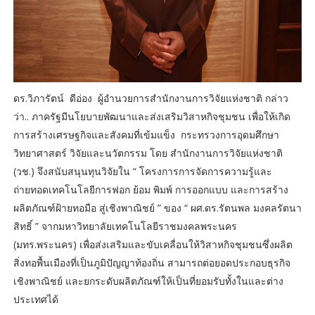
ดร.วิภารัตน์ ดีอ่อง ผู้อำนวยการสำนักงานการวิจัยแห่งชาติ กล่าว
ว่า.. ภาครัฐมีนโยบายพัฒนาและส่งเสริมวิสาหกิจชุมชน เพื่อให้เกิด
การสร้างเศรษฐกิจและสังคมที่เข้มแข็ง กระทรวงการอุดมศึกษา
วิทยาศาสตร์ วิจัยและนวัตกรรม โดย สำนักงานการวิจัยแห่งชาติ
(วช.) จึงสนับสนุนทุนวิจัยใน “ โครงการการจัดการความรู้และ
ถ่ายทอดเทคโนโลยีการฟอก ย้อม พิมพ์ การออกแบบ และการสร้าง
ผลิตภัณฑ์ฝ้ายทอมือ สู่เชิงพาณิชย์ ” ของ “ ผศ.ดร.รัตนพล มงคลรัตนา
สิทธิ์ ” จากมหาวิทยาลัยเทคโนโลยีราชมงคลพระนคร
(มทร.พระนคร) เพื่อส่งเสริมและขับเคลื่อนให้วิสาหกิจชุมชนซึ่งผลิต
สิ่งทอพื้นเมืองที่เป็นภูมิปัญญาท้องถิ่น สามารถต่อยอดประกอบธุรกิจ
เชิงพาณิชย์ และยกระดับผลิตภัณฑ์ให้เป็นที่ยอมรับทั้งในและต่าง
ประเทศได้