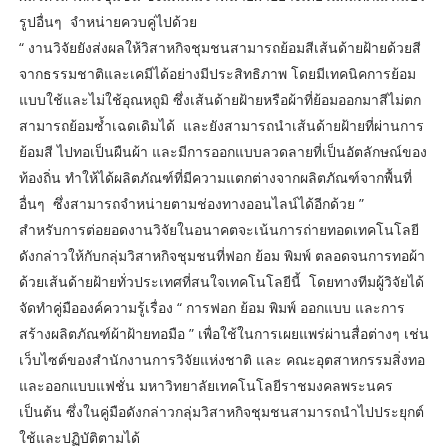
รูปอื่นๆ จำหน่ายควบคู่ไปด้วย
“ งานวิจัยยังส่งผลให้วิสาหกิจชุมชนสามารถย้อมสีเส้นด้ายฝ้ายด้วยสี
จากธรรมชาติและเคมีได้อย่างมีประสิทธิภาพ โดยมีเทคนิคการย้อม
แบบใช้และไม่ใช้อุณหถูมิ ซึ่งเส้นด้ายฝ้ายหรือผ้าที่ย้อมออกมาสีไม่ตก
สามารถย้อมซ้ำเฉดเดิมได้ และยังสามารถนำเส้นด้ายฝ้ายที่ผ่านการ
ย้อมสี ไปทอเป็นผืนผ้า และมีการออกแบบลวดลายที่เป็นอัตลักษณ์ของ
ท้องถิ่น ทำให้ได้ผลิตภัณฑ์ที่มีความแตกต่างจากผลิตภัณฑ์จากพื้นที่
อื่นๆ ซึ่งสามารถจำหน่ายตามช่องทางออนไลน์ได้อีกด้วย ”
สำหรับการต่อยอดงานวิจัยในอนาคตจะเน้นการถ่ายทอดเทคโนโลยี
ดังกล่าวให้กับกลุ่มวิสาหกิจชุมชนที่ฟอก ย้อม พิมพ์ ตลอดจนการทอผ้า
ด้วยเส้นด้ายฝ้ายทั่วประเทศที่สนใจเทคโนโลยีนี้ โดยทางทีมผู้วิจัยได้
จัดทำคู่มือองค์ความรู้เรื่อง “ การฟอก ย้อม พิมพ์ ออกแบบ และการ
สร้างผลิตภัณฑ์ผ้าฝ้ายทอมือ ” เพื่อใช้ในการเผยแพร่ผ่านสื่อต่างๆ เช่น
เว็บไซต์ของสำนักงานการวิจัยแห่งชาติ และ คณะอุตสาหกรรมสิ่งทอ
และออกแบบแฟชั่น มหาวิทยาลัยเทคโนโลยีราชมงคลพระนคร
เป็นต้น ซึ่งในคู่มือดังกล่าวกลุ่มวิสาหกิจชุมชนสามารถนำไปประยุกต์
ใช้และปฏิบัติตามได้