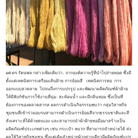
ผศ.ดร.รัตนพล กล่าวเพิ่มเติมว่า.. จากองค์ความรู้ที่นำไปถ่ายทอด ซึ่งมี
ตั้งแต่เทคนิคการเตรียมเส้นฝ้าย การย้อมสี เทคนิคการทอ การ
ออกแบบลวดลาย ไปจนถึงการแปรรูป และพัฒนาผลิตภัณฑ์ผ้าฝ้าย
ให้มีฟังก์ชันการใช้งานที่นุ่ม สะท้อนน้ำ และมีกลิ่นหอม ซึ่งเป็นที่
ต้องการของตลาดสากล ผลการดำเนินกิจกรรมพบว่า กลุ่มวิสาหกิจ
ชุมชนที่เข้าร่วมอบรมสามารถดำเนินการย้อมสีจากธรรมชาติและสี
สังเคราะห์ได้ด้วยตนเอง และสามารถนำผ้าฝ้ายทอมือมาสร้างเป็น
ผลิตภัณฑ์ประเภทต่างๆ เช่น กระเป๋า หมวก ที่สามารถจำหน่ายได้ ส่ง
ผลให้วิสาหกิจชุมชน ซึ่งแต่เดิมจำหน่ายผ้าอย่างเดียวมีผลิตภัณฑ์แปร