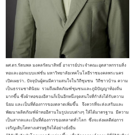
ผศ.ดร.รัตนพล มงคลรัตนาสิทธิ์ อาจารย์ประจำคณะอุตสาหกรรมสิ่ง
ทอและออกแบบแฟชั่น มหาวิทยาลัยเทคโนโลยีราชมงคลพระนคร
เปิดเผยว่า.. ปัจจุบันผู้คนมีความสนใจในวิถีชุมชน วิถีชาวบ้าน ความ
เป็นธรรมชาตินิยม รวมถึงผลิตภัณฑ์ชุมชนและภูมิปัญญาท้องถิ่น
มากขึ้น ซึ่งผ้าทอของอีสานก็เป็นอีกหนึ่งจุดสนใจที่กำลังได้รับความ
นิยม และเป็นที่ต้องการของตลาดเพิ่มขึ้น จึงควรที่จะส่งเสริมและ
พัฒนาผลิตภัณฑ์ผ้าทออีสานในรูปแบบต่างๆ ให้ได้มาตรฐาน มีความ
เป็นสากลและเป็นที่ต้องการของตลาดทั่วโลก ซึ่งจะส่งผลดีต่อการ
เจริญเติบโตทางเศรษฐกิจได้อย่างยั่งยืน