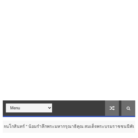
 น้อมรำลึกพระมหากรุณาธิคุณ สมเด็จพระบรมราชชนนีพันปีหลวง ...
วิจ