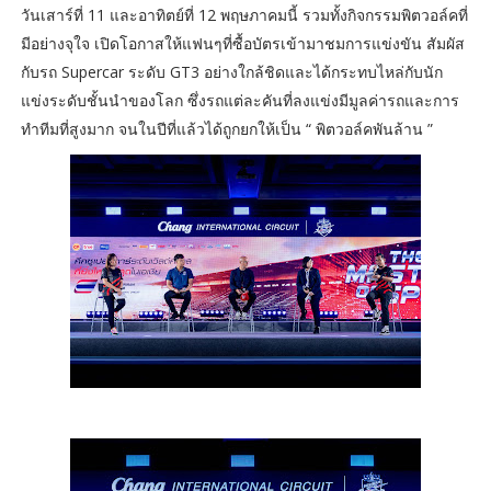
วันเสาร์ที่ 11 และอาทิตย์ที่ 12 พฤษภาคมนี้ รวมทั้งกิจกรรมพิตวอล์คที่
มีอย่างจุใจ เปิดโอกาสให้แฟนๆที่ซื้อบัตรเข้ามาชมการแข่งขัน สัมผัส
กับรถ Supercar ระดับ GT3 อย่างใกล้ชิดและได้กระทบไหล่กับนัก
แข่งระดับชั้นนำของโลก ซึ่งรถแต่ละคันที่ลงแข่งมีมูลค่ารถและการ
ทำทีมที่สูงมาก จนในปีที่แล้วได้ถูกยกให้เป็น “ พิตวอล์คพันล้าน ”