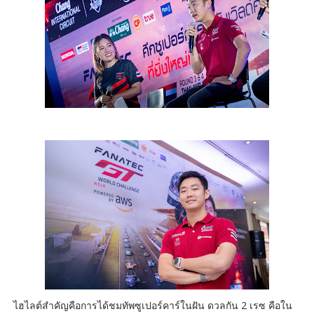
ไฮไลต์สำคัญคือการได้ชมทัพซูเปอร์คาร์ในฝัน ดวลกัน 2 เรซ คือใน