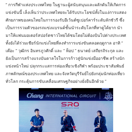
“ การกีฬาแห่งประเทศไทย ในฐานะผู้สนับสนุนและผลักดันให้เกิดการ
แข่งขันนี้ เล็งเห็นว่าประเทศไทยจะได้รับประโยชน์ทั้งในแง่การแสดง
ศักยภาพของคนไทยในการรองรับอีเว้นต์ซูเปอร์คาร์ระดับลักชัวรี ซึ่ง
เป็นการรวมตัวของรถแข่งแบรนด์ชั้นนำระดับโลกที่หาดูได้ยาก นำ
มาให้แฟนมอเตอร์สปอร์ตชาวไทยได้ชมโดยไม่ต้องบินไปต่างประเทศ
ทั้งยังได้ร่วมเชียร์นักแข่งไทยที่ลงทำการแข่งขันตลอดฤดูกาล อาทิ “
เต๊อะ ” วุฒิกร อินทรภูวศักดิ์ และ “ ท็อป ” ธนาตย์ เสถียรถิระกุล และ
ยังเป็นการสร้างแรงบันดาลใจในการก้าวสู่นักแข่งมืออาชีพ สร้างนัก
แข่งหน้าใหม่ ปลุกกระแสการท่องเที่ยวเชิงกีฬา พร้อมประชาสัมพันธ์
ภาพลักษณ์ของประเทศไทย และจังหวัดบุรีรัมย์ไปยังกลุ่มนักท่องเที่ยว
ทั่วโลก กระตุ้นการขับเคลื่อนเศรษฐกิจอย่างยั่งยืนอีกด้วย ”