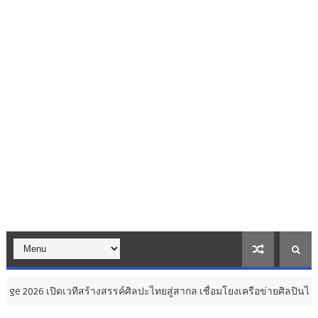
ีสร้างสรรค์ศิลปะไทยสู่สากล เชื่อมโยงเครือข่ายศิลปินไทยและนานาชาติ ..