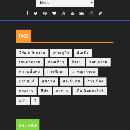
TAGS
วิจัย นวัตกรรม
เศรษฐกิจ
บันเทิง
เกษตรกรรม
ท่องเที่ยว
สังคม
วัฒนธรรม
ความมั่นคง
การศึกษา
อาชญากรรม
ยานยนต์
สุขภาพ
ประกันภัย
การเมือง
แรงงาน
กีฬา
อาหาร
เก็ตเจ็ตและไอที
ยาน
วิ
ARCHIVE