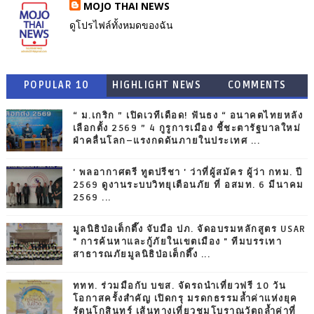
MOJO THAI NEWS
ดูโปรไฟล์ทั้งหมดของฉัน
POPULAR 10
HIGHLIGHT NEWS
COMMENTS
“ ม.เกริก ” เปิดเวทีเดือด! ฟันธง “ อนาคตไทยหลัง
เลือกตั้ง 2569 ” 4 กูรูการเมือง ชี้ชะตารัฐบาลใหม่
ฝ่าคลื่นโลก–แรงกดดันภายในประเทศ ...
' พลอากาศตรี ทูตปรีชา ' ว่าที่ผู้สมัคร ผู้ว่า กทม. ปี
2569 ดูงานระบบวิทยุเตือนภัย ที่ อสมท. 6 มีนาคม
2569 ...
มูลนิธิป่อเต็กตึ๊ง จับมือ ปภ. จัดอบรมหลักสูตร USAR
" การค้นหาและกู้ภัยในเขตเมือง " ทีมบรรเทา
สาธารณภัยมูลนิธิป่อเต็กตึ๊ง ...
ททท. ร่วมมือกับ บขส. จัดรถนำเที่ยวฟรี 10 วัน
โอกาสครั้งสำคัญ เปิดกรุ มรดกธรรมล้ำค่าแห่งยุค
รัตนโกสินทร์ เส้นทางเที่ยวชมโบราณวัตถุล้ำค่าที่