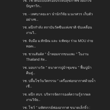
วช. โชว์ต้นแบบเครื่องประดับสุขภาพช่วยแก้ไข
ปัญหาวิก...
วช. - เทศบาลยะลา นำนักวิจัย ม.นเรศวร เก็บตัว
อย่างซ...
วช. ผนึกกำลัง สถาบันวัคซีนแห่งชาติ ขับเคลื่อน
งานวิ...
วช. จับมือ ม.ทักษิณ และ จ.พัทลุง ร่วม MOU ถ่าย
ทอดเ...
วช. ชวนสัมผัส “ น้ำหอมจากขนแพะ ” ในงาน
Thailand Re...
วช. มอบรางวัล " ธนาคารปูม้าชุมชน " ฟื้นปูม้า
คืนสู่...
วช. ปลื้มโชว์นวัตกรรม “ เครื่องฟอกอากาศด้วยน้ำ
เชื...
วช. ผนึก สบร. บริหารจัดการองค์ความรู้จากผล
งานวิจัย...
วช. โชว์ " มหัศจรรย์ฟองอากาศ ขนาดเล็กจิ๋ว :