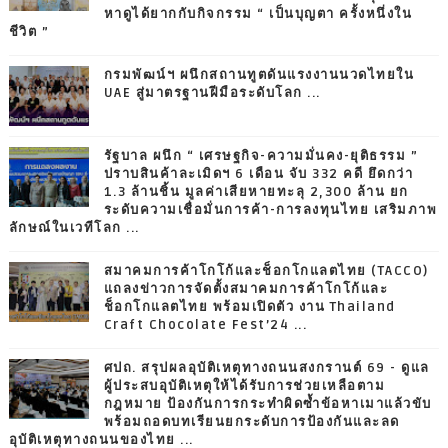
หาดูได้ยากกับกิจกรรม “ เป็นบุญตา ครั้งหนึ่งใน
ชีวิต ”
กรมพัฒน์ฯ ผนึกสถานทูตดันแรงงานนวดไทยใน
UAE สู่มาตรฐานฝีมือระดับโลก ...
รัฐบาล ผนึก “ เศรษฐกิจ-ความมั่นคง-ยุติธรรม ”
ปราบสินค้าละเมิดฯ 6 เดือน จับ 332 คดี ยึดกว่า
1.3 ล้านชิ้น มูลค่าเสียหายทะลุ 2,300 ล้าน ยก
ระดับความเชื่อมั่นการค้า-การลงทุนไทย เสริมภาพ
ลักษณ์ในเวทีโลก ...
สมาคมการค้าโกโก้และช็อกโกแลตไทย (TACCO)
แถลงข่าวการจัดตั้งสมาคมการค้าโกโก้และ
ช็อกโกแลตไทย พร้อมเปิดตัว งาน Thailand
Craft Chocolate Fest’24 ...
ศปถ. สรุปผลอุบัติเหตุทางถนนสงกรานต์ 69 - ดูแล
ผู้ประสบอุบัติเหตุให้ได้รับการช่วยเหลือตาม
กฎหมาย ป้องกันการกระทำผิดซ้ำข้อหาเมาแล้วขับ
พร้อมถอดบทเรียนยกระดับการป้องกันและลด
อุบัติเหตุทางถนนของไทย ...