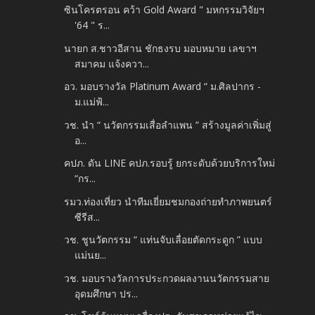
ซินโครตรอน คว้า Gold Award " มหกรรมวิจัยฯ
'64 " ร...
นายก ส.ชาวอีสาน ชักธงรบ มอบหมาย เลขาฯ
สมาคม แจ้งควา...
อว. มอบรางวัล Platinum Award “ ม.ศิลปากร -
ม.แม่ฟ้...
วช. นำ “ นวัตกรรมเสื่อลำแพน ” สร้างมูลค่าเพิ่มสู่
อ...
คปภ. ดัน LINE คปภ.รอบรู้ ยกระดับด้วยบริการใหม่
“กร...
รมว.ท่องเที่ยว นำทีมเยี่ยมชมกองถ่ายทำภาพยนตร์
ซีรีส...
วช. ชูนวัตกรรม “ แท่นจับเลื่อยตัดกระดูก ” แบบ
แม่นย...
วช. มอบรางวัลการประกวดผลงานนวัตกรรมสาย
อุดมศึกษา ปร...