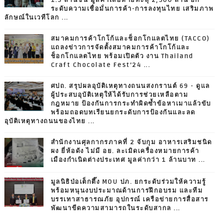
ระดับความเชื่อมั่นการค้า-การลงทุนไทย เสริมภาพ
ลักษณ์ในเวทีโลก ...
สมาคมการค้าโกโก้และช็อกโกแลตไทย (TACCO)
แถลงข่าวการจัดตั้งสมาคมการค้าโกโก้และ
ช็อกโกแลตไทย พร้อมเปิดตัว งาน Thailand
Craft Chocolate Fest’24 ...
ศปถ. สรุปผลอุบัติเหตุทางถนนสงกรานต์ 69 - ดูแล
ผู้ประสบอุบัติเหตุให้ได้รับการช่วยเหลือตาม
กฎหมาย ป้องกันการกระทำผิดซ้ำข้อหาเมาแล้วขับ
พร้อมถอดบทเรียนยกระดับการป้องกันและลด
อุบัติเหตุทางถนนของไทย ...
สำนักงานศุลกากรภาคที่ 2 จับกุม อาหารเสริมชนิด
ผง ยี่ห้อดัง ไม่มี อย. ละเมิดเครื่องหมายการค้า
เมืองกำเนิดต่างประเทศ มูลค่ากว่า 1 ล้านบาท ...
มูลนิธิป่อเต็กตึ๊ง MOU ปภ. ยกระดับร่วมให้ความรู้
พร้อมหนุนงบประมาณด้านการฝึกอบรม และทีม
บรรเทาสาธารณภัย อุปกรณ์ เครือข่ายการสื่อสาร
พัฒนาขีดความสามารถในระดับสากล ...