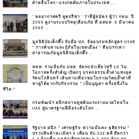
ฝ่าคลื่นโลก–แรงกดดันภายในประเทศ ...
' พลอากาศตรี ทูตปรีชา ' ว่าที่ผู้สมัคร ผู้ว่า กทม. ปี
2569 ดูงานระบบวิทยุเตือนภัย ที่ อสมท. 6 มีนาคม
2569 ...
มูลนิธิป่อเต็กตึ๊ง จับมือ ปภ. จัดอบรมหลักสูตร USAR
" การค้นหาและกู้ภัยในเขตเมือง " ทีมบรรเทา
สาธารณภัยมูลนิธิป่อเต็กตึ๊ง ...
ททท. ร่วมมือกับ บขส. จัดรถนำเที่ยวฟรี 10 วัน
โอกาสครั้งสำคัญ เปิดกรุ มรดกธรรมล้ำค่าแห่งยุค
รัตนโกสินทร์ เส้นทางเที่ยวชมโบราณวัตถุล้ำค่าที่
หาดูได้ยากกับกิจกรรม “ เป็นบุญตา ครั้งหนึ่งใน
ชีวิต ”
กรมพัฒน์ฯ ผนึกสถานทูตดันแรงงานนวดไทยใน
UAE สู่มาตรฐานฝีมือระดับโลก ...
รัฐบาล ผนึก “ เศรษฐกิจ-ความมั่นคง-ยุติธรรม ”
ปราบสินค้าละเมิดฯ 6 เดือน จับ 332 คดี ยึดกว่า
1.3 ล้านชิ้น มูลค่าเสียหายทะลุ 2,300 ล้าน ยก