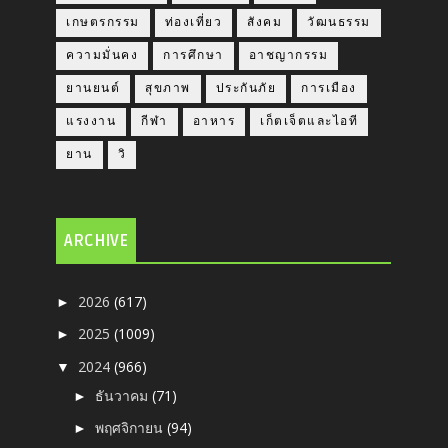
เกษตรกรรม
ท่องเที่ยว
สังคม
วัฒนธรรม
ความมั่นคง
การศึกษา
อาชญากรรม
ยานยนต์
สุขภาพ
ประกันภัย
การเมือง
แรงงาน
กีฬา
อาหาร
เก็ตเจ็ตและไอที
ยาน
วิ
ARCHIVE
2026
(617)
►
2025
(1009)
►
2024
(966)
▼
ธันวาคม
(71)
►
พฤศจิกายน
(94)
►