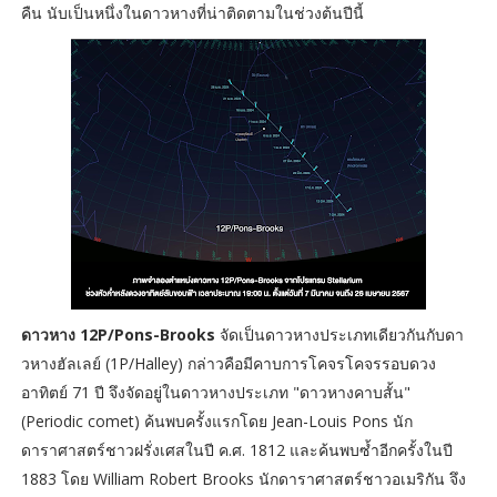
คืน นับเป็นหนึ่งในดาวหางที่น่าติดตามในช่วงต้นปีนี้
ดาวหาง 12P/Pons-Brooks
จัดเป็นดาวหางประเภทเดียวกันกับดา
วหางฮัลเลย์ (1P/Halley) กล่าวคือมีคาบการโคจรโคจรรอบดวง
อาทิตย์ 71 ปี จึงจัดอยู่ในดาวหางประเภท "ดาวหางคาบสั้น"
(Periodic comet) ค้นพบครั้งแรกโดย Jean-Louis Pons นัก
ดาราศาสตร์ชาวฝรั่งเศสในปี ค.ศ. 1812 และค้นพบซ้ำอีกครั้งในปี
1883 โดย William Robert Brooks นักดาราศาสตร์ชาวอเมริกัน จึง