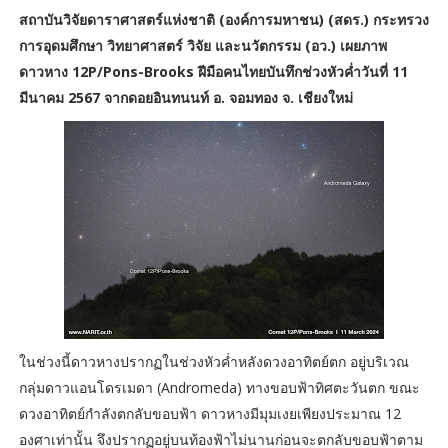
สถาบันวิจัยดาราศาสตร์แห่งชาติ (องค์การมหาชน) (สดร.) กระทรวง
การอุดมศึกษา วิทยาศาสตร์ วิจัย และนวัตกรรม (อว.) เผยภาพ
ดาวหาง 12P/Pons-Brooks ฝีมือคนไทยบันทึกช่วงหัวค่ำวันที่ 11
มีนาคม 2567 จากดอยอินทนนท์ อ. จอมทอง จ. เชียงใหม่
ในช่วงนี้ดาวหางปรากฏในช่วงหัวค่ำหลังดวงอาทิตย์ตก อยู่บริเวณ
กลุ่มดาวแอนโดรเมดา (Andromeda) ทางขอบฟ้าทิศตะวันตก ขณะ
ดวงอาทิตย์กำลังตกลับขอบฟ้า ดาวหางมีมุมเงยเพียงประมาณ 12
องศาเท่านั้น จึงปรากฏอยู่บนท้องฟ้าไม่นานก่อนจะตกลับขอบฟ้าตาม