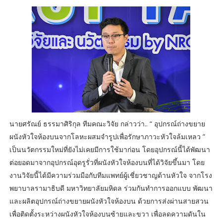
นายศรัณย์ ธรรมาศิริกุล ทีมคณะวิจัย กล่าวว่า.. “ อุปกรณ์ถ่างขยาย
ผนังหัวใจห้องบนจากโลหะผสมจำรูปเพื่อรักษาภาวะหัวใจล้มเหลว ”
เป็นนวัตกรรมใหม่ที่ยังไม่เคยมีการใช้มาก่อน โดยอุปกรณ์นี้ได้พัฒนา
ต่อยอดมาจากอุปกรณ์อุดรูรั่วที่ผนังหัวใจห้องบนที่ได้วิจัยขึ้นมา โดย
งานวิจัยนี้ได้มีความร่วมมือกับทีมแพทย์ผู้เชี่ยวชาญด้านหัวใจ จากโรง
พยาบาลรามาธิบดี มหาวิทยาลัยมหิดล ร่วมกันทำการออกแบบ พัฒนา
และผลิตอุปกรณ์ถ่างขยายผนังหัวใจห้องบน ด้วยการส่งผ่านสายสวน
เพื่อติดตั้งระหว่างผนังหัวใจห้องบนซ้ายและขวา เพื่อลดความดันใน