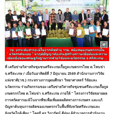
ที่ เครือข่ายวิสาหกิจชุมชนศรีสะเกษเกื้อกูลเกษตรกรไทย ต.โพนข่า
จ.ศรีสะเกษ / เมื่อวันอาทิตย์ที่ 7 มิถุนายน 2569 สำนักงานการวิจัย
แห่งชาติ(วช.) กระทรวงการอุดมศึกษา วิทยาศาสตร์ วิจัยและ
นวัตกรรม ร่วมกิจกรรมของ เครือข่ายวิสาหกิจชุมชนศรีสะเกษเกื้อกูล
เกษตรกรไทย ต.โพนข่า จ.ศรีสะเกษ ภายใต้ “ โครงการวิจัยขยายผล
การสกัดสารอะมิโนจากพืชเพื่อเพิ่มผลผลิตทางการเกษตร และแก้
ปัญหาต้นทุนการผลิตของเกษตรกรในพื้นที่จังหวัดศรีสะเกษและ
จังหวัดใกล้เคียง ” โดยมี ดร.วิภารัตน์ ดีอ่อง ผู้อำนวยการสำนักงาน