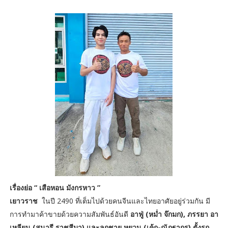
เรื่องย่อ “ เสือหอน มังกรหาว ”
เยาวราช
ในปี 2490 ที่เต็มไปด้วยคนจีนและไทยอาศัยอยู่ร่วมกัน มี
การทำมาค้าขายด้วยความสัมพันธ์อันดี
อาฟู่ (หม่ำ จ๊กมก), ภรรยา อา
เหลียน (สุนารี ราชสีมา) และลูกชาย หยวน (เค้ก-ณัฏฐากร) ตั้งรถ