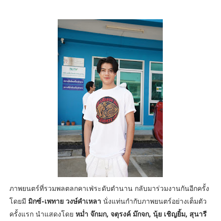
ภาพยนตร์ที่รวมพลตลกคาเฟ่ระดับตำนาน กลับมาร่วมงานกันอีกครั้ง
โดยมี
มิกซ์-เพทาย วงษ์คำเหลา
นั่งแท่นกำกับภาพยนตร์อย่างเต็มตัว
ครั้งแรก นำแสดงโดย
หม่ำ จ๊กมก, จตุรงค์ ม๊กจก, นุ้ย เชิญยิ้ม, สุนารี