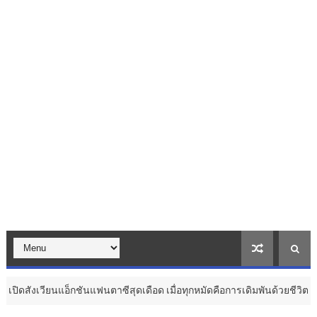
ชันแฟนตาซีสุดเดือด เมื่อทุกหมัดคือการเดิมพันด้วยชีวิต ...
ก
วัฒนธรรม