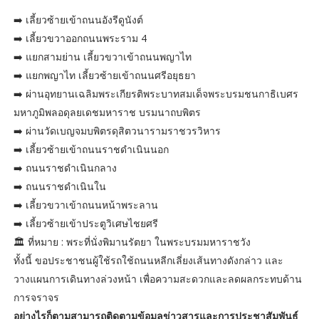
➡️ เลี้ยวซ้ายเข้าถนนอังรีดูนังต์
➡️ เลี้ยวขวาออกถนนพระราม 4
➡️ แยกสามย่าน เลี้ยวขวาเข้าถนนพญาไท
➡️ แยกพญาไท เลี้ยวซ้ายเข้าถนนศรีอยุธยา
➡️ ผ่านอุทยานเฉลิมพระเกียรติพระบาทสมเด็จพระบรมชนกาธิเบศร
มหาภูมิพลอดุลยเดชมหาราช บรมนาถบพิตร
➡️ ผ่านวัดเบญจมบพิตรดุสิตวนารามราชวรวิหาร
➡️ เลี้ยวซ้ายเข้าถนนราชดำเนินนอก
➡️ ถนนราชดำเนินกลาง
➡️ ถนนราชดำเนินใน
➡️ เลี้ยวขวาเข้าถนนหน้าพระลาน
➡️ เลี้ยวซ้ายเข้าประตูวิเศษไชยศรี
🏛️ ที่หมาย : พระที่นั่งพิมานรัตยา ในพระบรมมหาราชวัง
ทั้งนี้ ขอประชาชนผู้ใช้รถใช้ถนนหลีกเลี่ยงเส้นทางดังกล่าว และ
วางแผนการเดินทางล่วงหน้า เพื่อความสะดวกและลดผลกระทบด้าน
การจราจร
อย่างไรก็ตามสามารถติดตามข้อมูลข่าวสารและการประชาสัมพันธ์