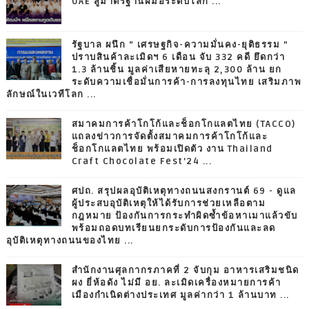
UAE สู่มาตรฐานฝีมือระดับโลก ...
รัฐบาล ผนึก “ เศรษฐกิจ-ความมั่นคง-ยุติธรรม ”
ปราบสินค้าละเมิดฯ 6 เดือน จับ 332 คดี ยึดกว่า
1.3 ล้านชิ้น มูลค่าเสียหายทะลุ 2,300 ล้าน ยก
ระดับความเชื่อมั่นการค้า-การลงทุนไทย เสริมภาพ
ลักษณ์ในเวทีโลก ...
สมาคมการค้าโกโก้และช็อกโกแลตไทย (TACCO)
แถลงข่าวการจัดตั้งสมาคมการค้าโกโก้และ
ช็อกโกแลตไทย พร้อมเปิดตัว งาน Thailand
Craft Chocolate Fest’24 ...
ศปถ. สรุปผลอุบัติเหตุทางถนนสงกรานต์ 69 - ดูแล
ผู้ประสบอุบัติเหตุให้ได้รับการช่วยเหลือตาม
กฎหมาย ป้องกันการกระทำผิดซ้ำข้อหาเมาแล้วขับ
พร้อมถอดบทเรียนยกระดับการป้องกันและลด
อุบัติเหตุทางถนนของไทย ...
สำนักงานศุลกากรภาคที่ 2 จับกุม อาหารเสริมชนิด
ผง ยี่ห้อดัง ไม่มี อย. ละเมิดเครื่องหมายการค้า
เมืองกำเนิดต่างประเทศ มูลค่ากว่า 1 ล้านบาท ...