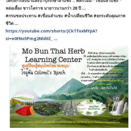
โครงการส่งน้ำและบำรุงรักษาลำแชะ .. พลิกโฉม " เขื่อนลำแชะ "
หล่อเลี้ยง ชาวโคราช มายาวนานกว่า 28 ปี ...
#กรมชลประทาน #เขื่อนลำแชะ #น้ำเปลี่ยนชีวิต #ยกระดับคุณภาพ
ชีวิต ...
https://youtube.com/shorts/JCkTfoxMYpA?
si=e0FNo5Pmg2Nld0Z_
...