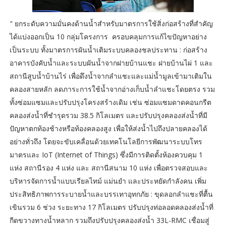
" ยกระดับความมั่นคงด้านน้ำสำหรับมาตรการใช้สิ่งก่อสร้างที่สำคัญ
ได้แบ่งออกเป็น 10 กลุ่มโครงการ ครอบคลุมการแก้ไขปัญหาอย่าง
เป็นระบบ ทั้งมาตรการผันน้ำเติมระบบคลองชลประทาน : ก่อสร้าง
อาคารบังคับน้ำและระบบผันน้ำจากฝายบ้านแชะ ฝายบ้านไผ่ 1 และ
สถานีสูบน้ำบ้านไร่ เพื่อดึงน้ำจากลำแชะและแม่น้ำมูลเข้ามาเติมใน
คลองสายหลัก ลดภาระการใช้น้ำจากอ่างเก็บน้ำลำแชะโดยตรง รวม
ทั้งซ่อมแซมและปรับปรุงโครงสร้างเดิม เช่น ซ่อมแซมดาดคอนกรีต
คลองส่งน้ำที่ชำรุดรวม 38.5 กิโลเมตร และปรับปรุงคลองส่งน้ำที่มี
ปัญหาตกท้องช้างหรือท้องคลองสูง เพื่อให้ส่งน้ำไปถึงปลายคลองได้
อย่างทั่วถึง โดยจะขับเคลื่อนด้วยเทคโนโลยีการพัฒนาระบบโทร
มาตรและ IoT (Internet of Things) ซึ่งมีการติดตั้งห้องควบคุม 1
แห่ง สถานีรอง 4 แห่ง และ สถานีสนาม 10 แห่ง เพื่อตรวจสอบและ
บริหารจัดการน้ำแบบเรียลไทม์ แม่นยำ และประหยัดกำลังคน เพิ่ม
ประสิทธิภาพการระบายน้ำและบรรเทาอุทกภัย : ขุดลอกลำแชะที่ตื้น
เขินรวม 6 ช่วง ระยะทาง 17 กิโลเมตร ปรับปรุงท่อลอดคลองส่งน้ำที่
กีดขวางทางน้ำหลาก รวมถึงปรับปรุงคลองส่งน้ำ 33L-RMC เชื่อมสู่