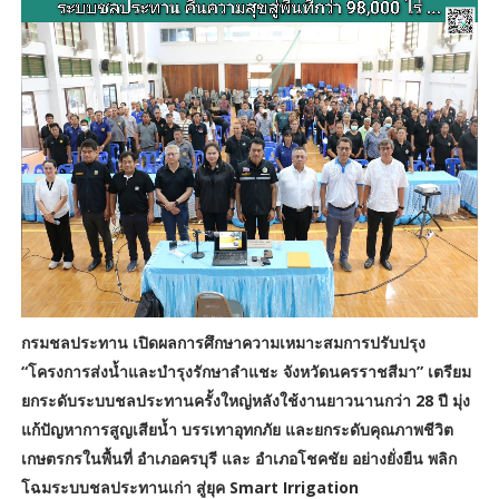
กรมชลประทาน เปิดผลการศึกษาความเหมาะสมการปรับปรุง
“โครงการส่งน้ำและบำรุงรักษาลำแชะ จังหวัดนครราชสีมา” เตรียม
ยกระดับระบบชลประทานครั้งใหญ่หลังใช้งานยาวนานกว่า 28 ปี มุ่ง
แก้ปัญหาการสูญเสียน้ำ บรรเทาอุทกภัย และยกระดับคุณภาพชีวิต
เกษตรกรในพื้นที่ อำเภอครบุรี และ อำเภอโชคชัย อย่างยั่งยืน พลิก
โฉมระบบชลประทานเก่า สู่ยุค Smart Irrigation