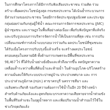
ในการศึกษาโครงการได้มีการรับฟังเสียงประชาชน ร่วมคิด ร่วม
สร้าง เพื่อผลประโยชน์สูงสุด กรมชลประทาน ได้เน้นย้ำกระบวนการ
มีส่วนร่วมของประชาชน โดยมีการจัดประชุมปฐมนิเทศ และประชุม
กลุ่มย่อยร่วมกับกลุ่มผู้ใช้น้ำ คณะกรรมการจัดการชลประทาน (JMC)
ผู้นำชุมชน และราษฎรในพื้นที่อย่างต่อเนื่อง เพื่อรับฟังปัญหาที่แท้จริง
และปรับรูปแบบการบริหารจัดการน้ำให้เป็นธรรมที่สุด เช่น การปรับ
เปลี่ยนเกณฑ์การส่งน้ำแบบรอบเวรร่วมกัน ผลประโยชน์ที่ชุมชนจะ
ได้รับเมื่อโครงการปรับปรุงนี้แล้วเสร็จ จะสร้างผลประโยชน์
ครอบคลุมในหลายมิติ ทั้งด้านการเกษตรจะมีพื้นที่ชลประทาน
98,467 ไร่ ที่ได้รับน้ำอย่างยั่งยืนและทั่วถึงมากขึ้น ลดปัญหาความ
เหลื่อมล้ำระหว่างพื้นที่ต้นน้ำและท้ายน้ำ ในด้านอุปโภค-บริโภคสร้าง
ความมั่นคงให้กับระบบประปาหมู่บ้าน ประปาเทศบาล และ การ
ประปาส่วนภูมิภาค (กปภ.) สาขาครบุรี นครราชสีมา และ
เฉลิมพระเกียรติ รองรับความต้องการใช้น้ำในอีก 20 ปีข้างหน้า
สำหรับด้านภัยแล้งและอุทกภัยจะบรรเทาความเสียหายจากน้ำท่วมขัง
ในพื้นที่ริมลำแชะในฤดูน้ำหลาก และเพิ่มปริมาณน้ำสำรองไว้ใช้ใน
ช่วงวิกฤตภัยแล้ง