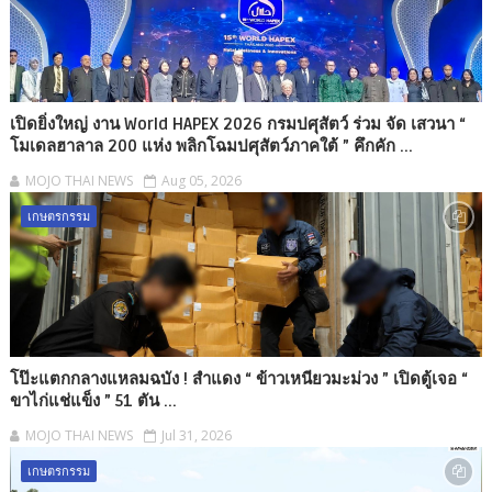
เปิดยิ่งใหญ่ งาน World HAPEX 2026 กรมปศุสัตว์ ร่วม จัด เสวนา “
โมเดลฮาลาล 200 แห่ง พลิกโฉมปศุสัตว์ภาคใต้ ” คึกคัก ...
MOJO THAI NEWS
Aug 05, 2026
เกษตรกรรม
โป๊ะแตกกลางแหลมฉบัง ! สำแดง “ ข้าวเหนียวมะม่วง ” เปิดตู้เจอ “
ขาไก่แช่แข็ง ” 51 ตัน ...
MOJO THAI NEWS
Jul 31, 2026
เกษตรกรรม