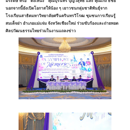
มระดิษ หรือ “ ต๊งเหน่ง ” คุณบุรินทร์ บุญวิสุทธิ์ และ คุณเก่ง ธชย
นอกจากนี้ยังเปิดโอกาสให้น้อง ๆ เยาวชนกลุ่มชาติพันธุ์จาก
โรงเรียนสาธิตมหาวิทยาลัยศรีนครินทรวิโรฒ ชุมชนการเรียนรู้
สมเด็จย่า อำเภอแม่แจ่ม จังหวัดเชียงใหม่ ร่วมขับร้องและถ่ายทอด
ศิลปวัฒนธรรมไทยร่วมในงานแถลงข่าว