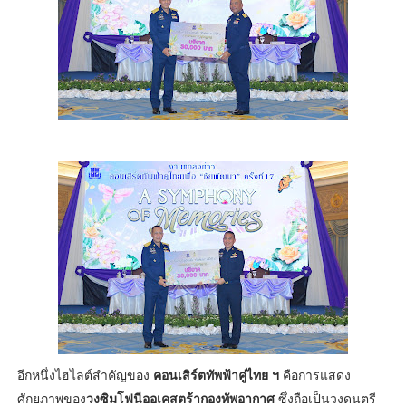
อีกหนึ่งไฮไลต์สำคัญของ
คอนเสิร์ตทัพฟ้าคู่ไทย ฯ
คือการแสดง
ศักยภาพของ
วงซิมโฟนีออเคสตร้ากองทัพอากาศ
ซึ่งถือเป็นวงดนตรี