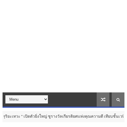
วยิ่งใหญ่ ชูรางวัลเกียรติยศแห่งคุณความดี เทียบชั้นเวทีระดับสากล ...