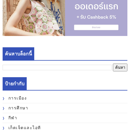
ค้นหาบล็อกนี้
ป้ายกำกับ
การเมือง
การศึกษา
กีฬา
เก็ตเจ็ตและไอที