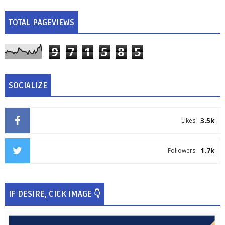
TOTAL PAGEVIEWS
9
7
1
5
8
5
SOCIALIZE
3.5k
Likes
1.7k
Followers
IF DESIRE, CICK IMAGE 👇