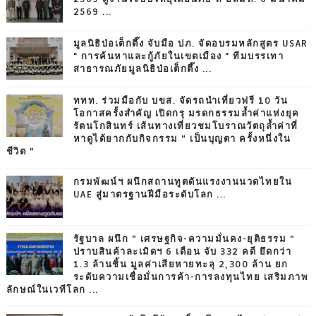
2569 ...
มูลนิธิป่อเต็กตึ๊ง จับมือ ปภ. จัดอบรมหลักสูตร USAR
" การค้นหาและกู้ภัยในเขตเมือง " ทีมบรรเทา
สาธารณภัยมูลนิธิป่อเต็กตึ๊ง ...
ททท. ร่วมมือกับ บขส. จัดรถนำเที่ยวฟรี 10 วัน
โอกาสครั้งสำคัญ เปิดกรุ มรดกธรรมล้ำค่าแห่งยุค
รัตนโกสินทร์ เส้นทางเที่ยวชมโบราณวัตถุล้ำค่าที่
หาดูได้ยากกับกิจกรรม “ เป็นบุญตา ครั้งหนึ่งใน
ชีวิต ”
กรมพัฒน์ฯ ผนึกสถานทูตดันแรงงานนวดไทยใน
UAE สู่มาตรฐานฝีมือระดับโลก ...
รัฐบาล ผนึก “ เศรษฐกิจ-ความมั่นคง-ยุติธรรม ”
ปราบสินค้าละเมิดฯ 6 เดือน จับ 332 คดี ยึดกว่า
1.3 ล้านชิ้น มูลค่าเสียหายทะลุ 2,300 ล้าน ยก
ระดับความเชื่อมั่นการค้า-การลงทุนไทย เสริมภาพ
ลักษณ์ในเวทีโลก ...