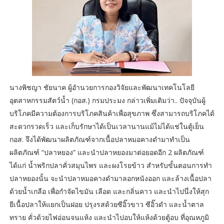
นางพิชญา ชัยนาค ผู้อำนวยการกองวิจัยและพัฒนาเทคโนโลยี
อุตสาหกรรมสัตว์น้ำ (กอส.) กรมประมง กล่าวเพิ่มเติมว่า.. ปัจจุบันผู้
บริโภคมีความต้องการบริโภคสินค้าเพื่อสุขภาพ ซึ่งสามารถบริโภคได้
สะดวกรวดเร็ว และเก็บรักษาได้เป็นเวลานานแม้ไม่ได้แช่ในตู้เย็น
กอส. จึงได้พัฒนาผลิตภัณฑ์จากเนื้อปลาหมอคางดำมาทำเป็น
ผลิตภัณฑ์ “ปลาหยอง” และนำปลาหยองมาต่อยอดอีก 2 ผลิตภัณฑ์
ได้แก่ น้ำพริกปลาคั่วสมุนไพร และผงโรยข้าว สำหรับขั้นตอนการทำ
ปลาหยองนั้น จะนำปลาหมอคางดำมาลอกหนังออก และล้างเนื้อปลา
ด้วยน้ำเกลือ เพื่อกำจัดไขมัน เลือด และกลิ่นคาว และนำไปนึ่งให้สุก
ยีเนื้อปลาให้แยกเป็นฝอย ปรุงรสด้วยซีอิ๊วขาว ซีอิ๊วดำ และน้ำตาล
ทราย คั่วด้วยไฟอ่อนจนแห้ง และนำไปอบให้แห้งด้วยตู้อบ ที่อุณหภูมิ