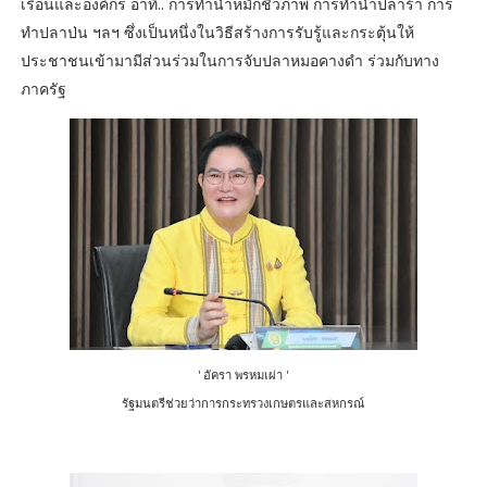
เรือนและองค์กร อาทิ.. การทำน้ำหมักชีวภาพ การทำน้ำปลาร้า การ
ทำปลาป่น ฯลฯ ซึ่งเป็นหนึ่งในวิธีสร้างการรับรู้และกระตุ้นให้
ประชาชนเข้ามามีส่วนร่วมในการจับปลาหมอคางดำ ร่วมกับทาง
ภาครัฐ
' อัครา พรหมเผ่า '
รัฐมนตรีช่วยว่าการกระทรวงเกษตรและสหกรณ์