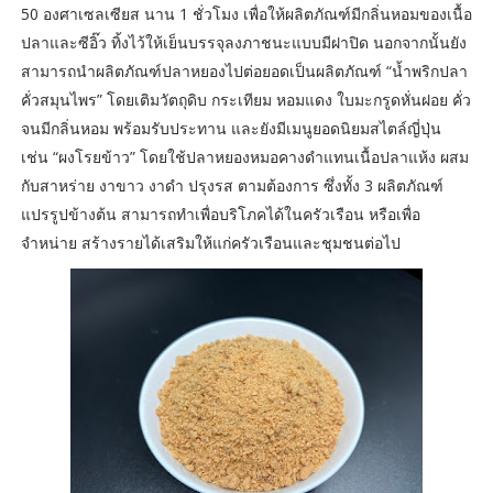
50 องศาเซลเซียส นาน 1 ชั่วโมง เพื่อให้ผลิตภัณฑ์มีกลิ่นหอมของเนื้อ
ปลาและซีอิ๊ว ทิ้งไว้ให้เย็นบรรจุลงภาชนะแบบมีฝาปิด นอกจากนั้นยัง
สามารถนำผลิตภัณฑ์ปลาหยองไปต่อยอดเป็นผลิตภัณฑ์ “น้ำพริกปลา
คั่วสมุนไพร” โดยเติมวัตถุดิบ กระเทียม หอมแดง ใบมะกรูดหั่นฝอย คั่ว
จนมีกลิ่นหอม พร้อมรับประทาน และยังมีเมนูยอดนิยมสไตล์ญี่ปุ่น
เช่น “ผงโรยข้าว” โดยใช้ปลาหยองหมอคางดำแทนเนื้อปลาแห้ง ผสม
กับสาหร่าย งาขาว งาดำ ปรุงรส ตามต้องการ ซึ่งทั้ง 3 ผลิตภัณฑ์
แปรรูปข้างต้น สามารถทำเพื่อบริโภคได้ในครัวเรือน หรือเพื่อ
จำหน่าย สร้างรายได้เสริมให้แก่ครัวเรือนและชุมชนต่อไป