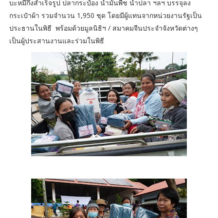
บะหมี่กึ่งสำเร็จรูป ปลากระป๋อง น้ำมันพืช น้ำปลา ฯลฯ บรรจุลง
กระเป๋าผ้า รวมจำนวน 1,950 ชุด โดยมีผู้แทนจากหน่วยงานรัฐเป็น
ประธานในพิธี พร้อมด้วยมูลนิธิฯ / สมาคมจีนประจำจังหวัดต่างๆ
เป็นผู้ประสานงานและร่วมในพิธี