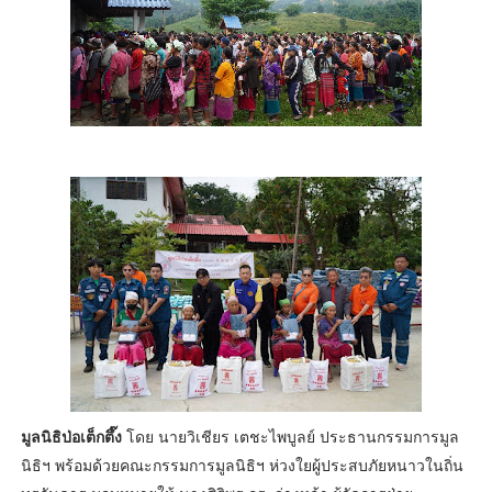
มูลนิธิป่อเต็กตึ๊ง
โดย นายวิเชียร เตชะไพบูลย์ ประธานกรรมการมูล
นิธิฯ พร้อมด้วยคณะกรรมการมูลนิธิฯ ห่วงใยผู้ประสบภัยหนาวในถิ่น