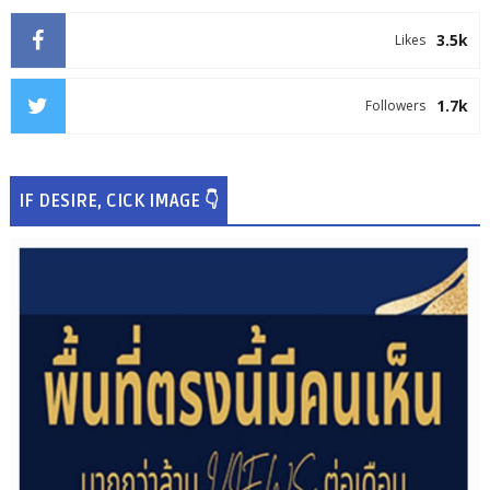
3.5k
Likes
1.7k
Followers
IF DESIRE, CICK IMAGE 👇