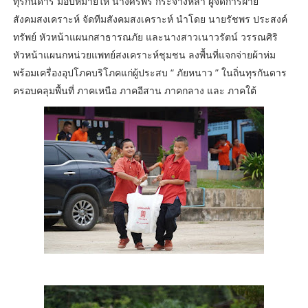
ทุรกันดาร มอบหมายให้ นางศิริพร กระจ่างหล้า ผู้จัดการฝ่าย
สังคมสงเคราะห์ จัดทีมสังคมสงเคราะห์ นำโดย นายรัชพร ประสงค์
ทรัพย์ หัวหน้าแผนกสาธารณภัย และนางสาวเนาวรัตน์ วรรณศิริ
หัวหน้าแผนกหน่วยแพทย์สงเคราะห์ชุมชน ลงพื้นที่แจกจ่ายผ้าห่ม
พร้อมเครื่องอุปโภคบริโภคแก่ผู้ประสบ “ ภัยหนาว ” ในถิ่นทุรกันดาร
ครอบคลุมพื้นที่ ภาคเหนือ ภาคอีสาน ภาคกลาง และ ภาคใต้