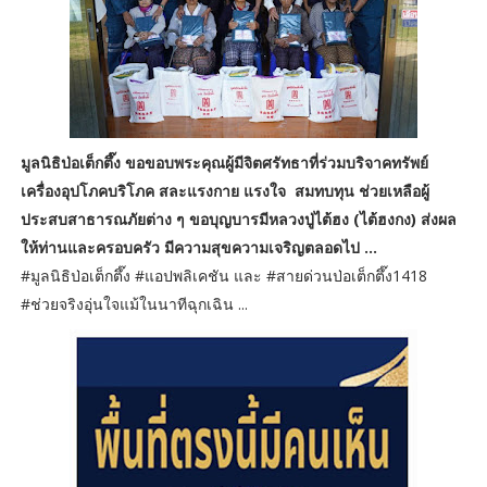
มูลนิธิป่อเต็กตึ๊ง ขอขอบพระคุณผู้มีจิตศรัทธาที่ร่วมบริจาคทรัพย์
เครื่องอุปโภคบริโภค สละแรงกาย แรงใจ สมทบทุน ช่วยเหลือผู้
ประสบสาธารณภัยต่าง ๆ ขอบุญบารมีหลวงปู่ไต้ฮง (ไต้ฮงกง) ส่งผล
ให้ท่านและครอบครัว มีความสุขความเจริญตลอดไป ...
#มูลนิธิป่อเต็กตึ๊ง #แอปพลิเคชัน และ #สายด่วนป่อเต็กตึ๊ง1418
#ช่วยจริงอุ่นใจแม้ในนาทีฉุกเฉิน ...