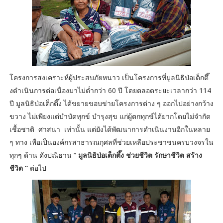
โครงการสงเคราะห์ผู้ประสบภัยหนาว เป็นโครงการที่มูลนิธิป่อเต็กตึ๊
งดำเนินการต่อเนื่องมาไม่ต่ำกว่า 60 ปี โดยตลอดระยะเวลากว่า 114
ปี มูลนิธิป่อเต็กตึ๊ง ได้ขยายขอบข่ายโครงการต่าง ๆ ออกไปอย่างกว้าง
ขวาง ไม่เพียงแต่บำบัดทุกข์ บำรุงสุข แก่ผู้ตกทุกข์ได้ยากโดยไม่จำกัด
เชื้อชาติ ศาสนา เท่านั้น แต่ยังได้พัฒนาการดำเนินงานอีกในหลาย
ๆ ทาง เพื่อเป็นองค์กรสาธารณกุศลที่ช่วยเหลือประชาชนครบวงจรใน
ทุกๆ ด้าน ดังปณิธาน “
มูลนิธิป่อเต็กตึ๊ง ช่วยชีวิต รักษาชีวิต สร้าง
ชีวิต ”
ต่อไป