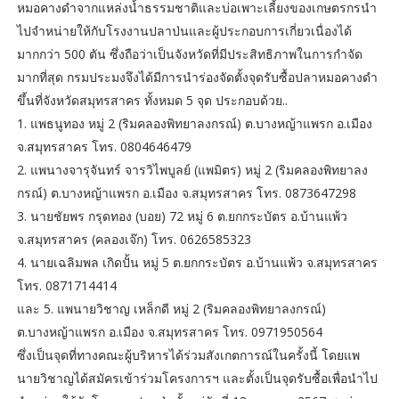
หมอคางดำจากแหล่งน้ำธรรมชาติและบ่อเพาะเลี้ยงของเกษตรกรนำ
ไปจำหน่ายให้กับโรงงานปลาป่นและผู้ประกอบการเกี่ยวเนื่องได้
มากกว่า 500 ตัน ซึ่งถือว่าเป็นจังหวัดที่มีประสิทธิภาพในการกำจัด
มากที่สุด กรมประมงจึงได้มีการนำร่องจัดตั้งจุดรับซื้อปลาหมอคางดำ
ขึ้นที่จังหวัดสมุทรสาคร ทั้งหมด 5 จุด ประกอบด้วย..
1. แพธนูทอง หมู่ 2 (ริมคลองพิทยาลงกรณ์) ต.บางหญ้าแพรก อ.เมือง
จ.สมุทรสาคร โทร. 0804646479
2. แพนางจารุจันทร์ จารวิไพบูลย์ (แพมิตร) หมู่ 2 (ริมคลองพิทยาลง
กรณ์) ต.บางหญ้าแพรก อ.เมือง จ.สมุทรสาคร โทร. 0873647298
3. นายชัยพร กรุดทอง (บอย) 72 หมู่ 6 ต.ยกกระบัตร อ.บ้านแพ้ว
จ.สมุทรสาคร (คลองเจ๊ก) โทร. 0626585323
4. นายเฉลิมพล เกิดปั้น หมู่ 5 ต.ยกกระบัตร อ.บ้านแพ้ว จ.สมุทรสาคร
โทร. 0871714414
และ 5. แพนายวิชาญ เหล็กดี หมู่ 2 (ริมคลองพิทยาลงกรณ์)
ต.บางหญ้าแพรก อ.เมือง จ.สมุทรสาคร โทร. 0971950564
ซึ่งเป็นจุดที่ทางคณะผู้บริหารได้ร่วมสังเกตการณ์ในครั้งนี้ โดยแพ
นายวิชาญได้สมัครเข้าร่วมโครงการฯ และตั้งเป็นจุดรับซื้อเพื่อนำไป