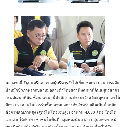
นอกจากนี้ รัฐมนตรีและคณะผู้บริหารยังได้เยี่ยมชมกระบวนการผลิต
น้ำหมักชีวภาพจากปลาหมอคางดำโดยสถานีพัฒนาที่ดินสมุทรสาคร
กรมพัฒนาที่ดิน ซึ่งก่อนหน้านี้สำนักงานประมงจังหวัดสมุทรสาครได้
มีการประสานในการรับซื้อปลาหมอคางดำสำหรับผลิตเป็นน้ำหมัก
ชีวภาพคุณภาพสูง (สูตรไนโตรเจนสูง) จำนวน 4,000 ลิตร โดยได้
แจกจ่ายให้กับประชาชนในพื้นที่ กลุ่มหมอดินอาสา กลุ่มเกษตรกรผู้
ปลูกพืชผัก ฝรั่ง ลำไย มะพร้าวน้ำหอม และพลู คิดเป็นพื้นที่ได้รับ