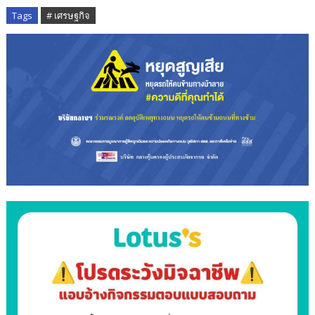
Tags
# เศรษฐกิจ