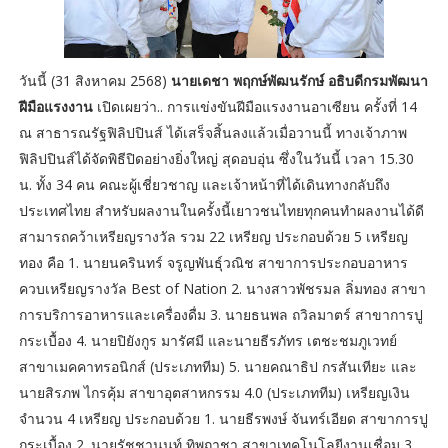
วันนี้ (31 สิงหาคม 2568)
นายเดชา พฤกษ์พัฒนรักษ์ อธิบดีกรมพัฒนา
ฝีมือแรงงาน
เปิดเผยว่า.. การแข่งขันฝีมือแรงงานอาเซียน ครั้งที่ 14
ณ สาธารณรัฐฟิลิปปินส์ ได้เสร็จสิ้นลงแล้วเมื่อวานนี้ ทางเจ้าภาพ
ฟิลิปปินส์ได้จัดพิธีปิดอย่างยิ่งใหญ่ สุดอบอุ่น ซึ่งในวันนี้ เวลา 15.30
น. ทั้ง 34 คน คณะผู้เชี่ยวชาญ และเจ้าหน้าที่ได้เดินทางกลับถึง
ประเทศไทย สำหรับผลงานในครั้งนี้เยาวชนไทยทุกคนทำผลงานได้ดี
สามารถคว้าเหรียญรางวัล รวม 22 เหรียญ ประกอบด้วย 5 เหรียญ
ทอง คือ 1. นายนครินทร์ จรูญพันธุ์วณิช สาขาการประกอบอาหาร
ควบเหรียญรางวัล Best of Nation 2. นางสาวพัชรมล ลิ่มทอง สาขา
การบริการอาหารและเครื่องดื่ม 3. นายธนพล ถวิลมาตร์ สาขาการปู
กระเบื้อง 4. นายปิยังกูร มารัศมี และนายธีรภัทร เตชะชมภูเวทย์
สาขาเมคคาทรอนิกส์ (ประเภททีม) 5. นายคณาธิป กรสันเทียะ และ
นายสิรภพ ไกรคุ้ม สาขาอุตสาหกรรม 4.0 (ประเภททีม) เหรียญเงิน
จำนวน 4 เหรียญ ประกอบด้วย 1. นายธีรพงษ์ จันทร์เอียด สาขาการปู
กระเบื้อง 2. นายรัชชานนท์ ทิพฤาชา สาขาเทคโนโลยีงานเชื่อม 3.