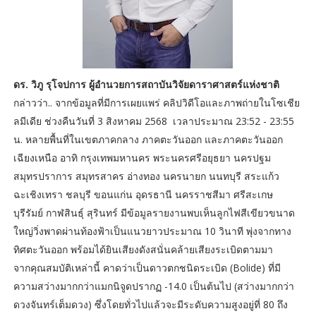
ดร. วิภู รุโจปการ ผู้อำนวยการสถาบันวิจัยดาราศาสตร์แห่งชาติ
กล่าวว่า.. จากข้อมูลที่มีการเผยแพร่ คลิปวิดีโอและภาพถ่ายในโซเชีย
ลมีเดีย ช่วงคืนวันที่ 3 สิงหาคม 2568 เวลาประมาณ 23:52 - 23:55
น. หลายพื้นที่ในเขตภาคกลาง ภาคตะวันออก และภาคตะวันออก
เฉียงเหนือ อาทิ กรุงเทพมหานคร พระนครศรีอยุธยา นครปฐม
สมุทรปราการ สมุทรสาคร อ่างทอง นครนายก นนทบุรี สระแก้ว
ฉะเชิงเทรา ชลบุรี ขอนแก่น อุดรธานี นครราชสีมา ศรีสะเกษ
บุรีรัมย์ กาฬสินธุ์ สุรินทร์ มีข้อมูลรายงานพบเห็นลูกไฟสีเขียวขนาด
ใหญ่วิ่งพาดผ่านท้องฟ้าเป็นแนวยาวประมาณ 10 วินาที พุ่งจากทาง
ทิศตะวันออก พร้อมได้ยินเสียงดังสนั่นคล้ายเสียงระเบิดตามมา
จากคุณสมบัติเหล่านี้ คาดว่าเป็นดาวตกชนิดระเบิด (Bolide) ที่มี
ความสว่างมากกว่าแมกนิจูดปรากฏ -14.0 เป็นต้นไป (สว่างมากกว่า
ดวงจันทร์เต็มดวง) ซึ่งโดยทั่วไปแล้วจะมีระดับความสูงอยู่ที่ 80 ถึง