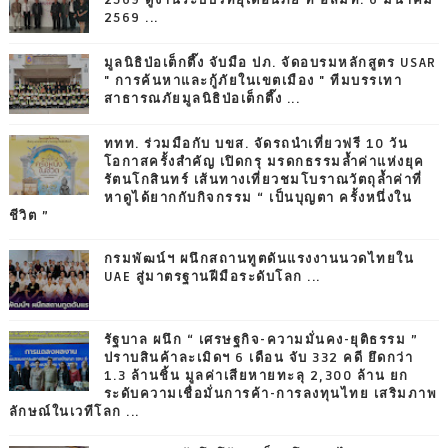
2569 ดูงานระบบวิทยุเตือนภัย ที่ อสมท. 6 มีนาคม
2569 ...
มูลนิธิป่อเต็กตึ๊ง จับมือ ปภ. จัดอบรมหลักสูตร USAR
" การค้นหาและกู้ภัยในเขตเมือง " ทีมบรรเทา
สาธารณภัยมูลนิธิป่อเต็กตึ๊ง ...
ททท. ร่วมมือกับ บขส. จัดรถนำเที่ยวฟรี 10 วัน
โอกาสครั้งสำคัญ เปิดกรุ มรดกธรรมล้ำค่าแห่งยุค
รัตนโกสินทร์ เส้นทางเที่ยวชมโบราณวัตถุล้ำค่าที่
หาดูได้ยากกับกิจกรรม “ เป็นบุญตา ครั้งหนึ่งใน
ชีวิต ”
กรมพัฒน์ฯ ผนึกสถานทูตดันแรงงานนวดไทยใน
UAE สู่มาตรฐานฝีมือระดับโลก ...
รัฐบาล ผนึก “ เศรษฐกิจ-ความมั่นคง-ยุติธรรม ”
ปราบสินค้าละเมิดฯ 6 เดือน จับ 332 คดี ยึดกว่า
1.3 ล้านชิ้น มูลค่าเสียหายทะลุ 2,300 ล้าน ยก
ระดับความเชื่อมั่นการค้า-การลงทุนไทย เสริมภาพ
ลักษณ์ในเวทีโลก ...