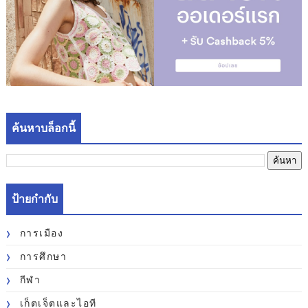
ค้นหาบล็อกนี้
ป้ายกำกับ
การเมือง
การศึกษา
กีฬา
เก็ตเจ็ตและไอที