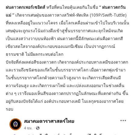
ฝนดาวตกเพอร์เซอิดส์
หรือที่คนไทยคุ้นเคยกันในชื่อ
“ ฝนดาวตกวัน
แม่ ”
เกิดจากเศษฝุ่นของดาวหางสวิฟท์-ทัตเทิล (109P/Swift-Tuttle)
ที่หลงเหลืออยู่ในแนววงโคจร เมื่อโลกเคลื่อนผ่านเข้าไปในบริเวณนั้น
เศษฝุ่นจะถูกแรงโน้มถ่วงดึงเข้าสู่ชั้นบรรยากาศและลุกไหม้จนเกิด
เป็นแสงสว่างวาบบนท้องฟ้า ฝนดาวตกนี้มีลักษณะเด่นคือดาวตกสี
เขียวสดใสจากองค์ประกอบของแมกนีเซียม เป็นปรากฏการณ์
ธรรมชาติ ไม่มีผลกระทบต่อโลก
ปัจจัยที่ส่งผลต่อสีของดาวตก เกิดจากองค์ประกอบทางเคมีของดาวตก
และรวมถึงชนิดของแก๊สในชั้นบรรยากาศโลก เมื่อดาวตกพุ่งเข้ามา
ในชั้นบรรยากาศโลกด้วยความเร็วสูงมาก จะเกิดการเสียดสีจนมี
ความร้อนสูง และเกิดการเผาไหม้ และเปล่งแสงออกมาในช่วงคลื่น
ต่าง ๆ เราจึงมองเห็นสีของดาวตกปรากฏในลักษณะที่แตกต่างกัน ขึ้น
อยู่กับสองปัจจัยได้แก่ องค์ประกอบทางเคมี โมเลกุลของอากาศโดย
รอบ