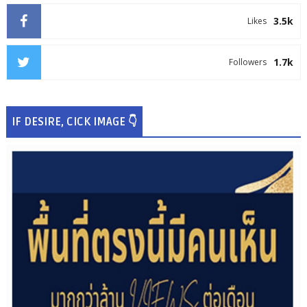
3.5k
Likes
1.7k
Followers
IF DESIRE, CICK IMAGE 👇