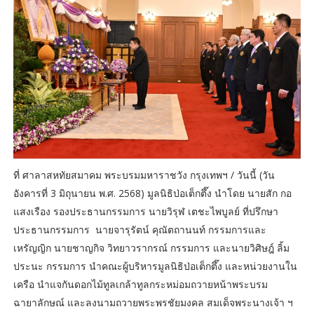
ที่ ศาลาสหทัยสมาคม พระบรมมหาราชวัง กรุงเทพฯ / วันนี้ (วัน
อังคารที่ 3 มิถุนายน พ.ศ. 2568) มูลนิธิป่อเต็กตึ๊ง นำโดย นายสัก กอ
แสงเรือง รองประธานกรรมการ นายวิรุฬ เตชะไพบูลย์ ที่ปรึกษา
ประธานกรรมการ นายจารุรัตน์ คุณัตถานนท์ กรรมการและ
เหรัญญิก นายชาญกิจ วิทยาวรากรณ์ กรรมการ และนายวิศิษฎ์ ลิ้ม
ประนะ กรรมการ นำคณะผู้บริหารมูลนิธิป่อเต็กตึ๊ง และหน่วยงานใน
เครือ นำแจกันดอกไม้ทูลเกล้าทูลกระหม่อมถวายหน้าพระบรม
ฉายาลักษณ์ และลงนามถวายพระพรชัยมงคล สมเด็จพระนางเจ้า ฯ