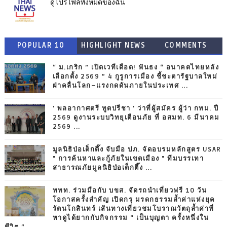
ดูโปรไฟล์ทั้งหมดของฉัน
POPULAR 10
HIGHLIGHT NEWS
COMMENTS
“ ม.เกริก ” เปิดเวทีเดือด! ฟันธง “ อนาคตไทยหลัง
เลือกตั้ง 2569 ” 4 กูรูการเมือง ชี้ชะตารัฐบาลใหม่
ฝ่าคลื่นโลก–แรงกดดันภายในประเทศ ...
' พลอากาศตรี ทูตปรีชา ' ว่าที่ผู้สมัคร ผู้ว่า กทม. ปี
2569 ดูงานระบบวิทยุเตือนภัย ที่ อสมท. 6 มีนาคม
2569 ...
มูลนิธิป่อเต็กตึ๊ง จับมือ ปภ. จัดอบรมหลักสูตร USAR
" การค้นหาและกู้ภัยในเขตเมือง " ทีมบรรเทา
สาธารณภัยมูลนิธิป่อเต็กตึ๊ง ...
ททท. ร่วมมือกับ บขส. จัดรถนำเที่ยวฟรี 10 วัน
โอกาสครั้งสำคัญ เปิดกรุ มรดกธรรมล้ำค่าแห่งยุค
รัตนโกสินทร์ เส้นทางเที่ยวชมโบราณวัตถุล้ำค่าที่
หาดูได้ยากกับกิจกรรม “ เป็นบุญตา ครั้งหนึ่งใน
ชีวิต ”