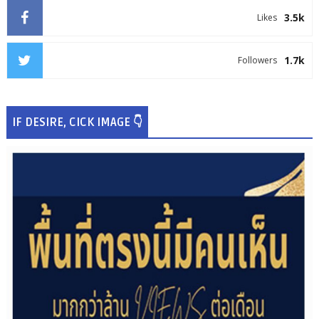
3.5k
Likes
1.7k
Followers
IF DESIRE, CICK IMAGE 👇