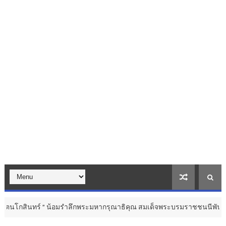
 ” น้อมรำลึกพระมหากรุณาธิคุณ สมเด็จพระบรมราชชนนีพันปีหลวง ...