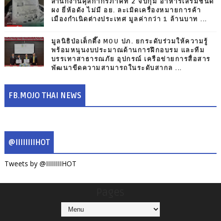
สำนักงานศุลกากรภาคที่ 2 จับกุม อาหารเสริมชนิด
ผง ยี่ห้อดัง ไม่มี อย. ละเมิดเครื่องหมายการค้า
เมืองกำเนิดต่างประเทศ มูลค่ากว่า 1 ล้านบาท ...
มูลนิธิป่อเต็กตึ๊ง MOU ปภ. ยกระดับร่วมให้ความรู้
พร้อมหนุนงบประมาณด้านการฝึกอบรม และทีม
บรรเทาสาธารณภัย อุปกรณ์ เครือข่ายการสื่อสาร
พัฒนาขีดความสามารถในระดับสากล ...
FB.MOJO THAI NEWS
@IIIIIIIIHOT
Tweets by @IIIIIIIIHOT
Pages