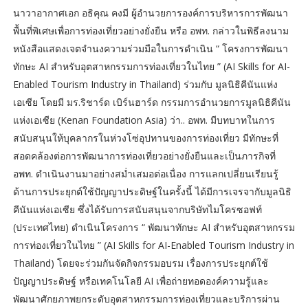
นาวาอากาศเอก อธิคุณ คงมี ผู้อำนวยการองค์การบริหารการพัฒนา
พื้นที่พิเศษเพื่อการท่องเที่ยวอย่างยั่งยืน หรือ อพท. กล่าวในพิธีลงนาม
หนังสือแสดงเจตจำนงความร่วมมือในการดำเนิน “ โครงการพัฒนา
ทักษะ AI สำหรับอุตสาหกรรมการท่องเที่ยวในไทย ” (AI Skills for AI-
Enabled Tourism Industry in Thailand) ร่วมกับ มูลนิธิคีนันแห่ง
เอเซีย โดยมี มร.ริชาร์ด เบิร์นฮาร์ด กรรมการอำนวยการมูลนิธิคีนัน
แห่งเอเซีย (Kenan Foundation Asia) ว่า.. อพท. มีบทบาทในการ
สนับสนุนให้บุคลากรในห่วงโซ่อุปทานของการท่องเที่ยว มีทักษะที่
สอดคล้องต่อการพัฒนาการท่องเที่ยวอย่างยั่งยืนและเป็นภารกิจที่
อพท. ดำเนินงานมาอย่างสม่ำเสมอต่อเนื่อง การแลกเปลี่ยนเรียนรู้
ด้านการประยุกต์ใช้ปัญญาประดิษฐ์ในครั้งนี้ ได้มีการเจรจากับมูลนิธิ
คีนันแห่งเอเซีย ซึ่งได้รับการสนับสนุนจากบริษัทไมโครซอฟท์
(ประเทศไทย) ดำเนินโครงการ “ พัฒนาทักษะ AI สำหรับอุตสาหกรรม
การท่องเที่ยวในไทย ” (AI Skills for AI-Enabled Tourism Industry in
Thailand) โดยจะร่วมกันจัดกิจกรรมอบรม เรื่องการประยุกต์ใช้
ปัญญาประดิษฐ์ หรือเทคโนโลยี AI เพื่อถ่ายทอดองค์ความรู้และ
พัฒนาศักยภาพยกระดับอุตสาหกรรมการท่องเที่ยวและบริการผ่าน