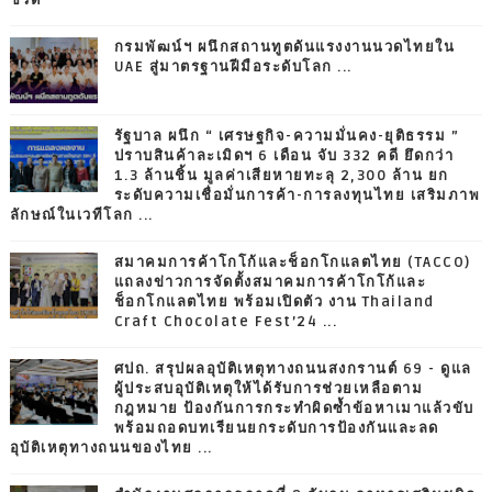
กรมพัฒน์ฯ ผนึกสถานทูตดันแรงงานนวดไทยใน
UAE สู่มาตรฐานฝีมือระดับโลก ...
รัฐบาล ผนึก “ เศรษฐกิจ-ความมั่นคง-ยุติธรรม ”
ปราบสินค้าละเมิดฯ 6 เดือน จับ 332 คดี ยึดกว่า
1.3 ล้านชิ้น มูลค่าเสียหายทะลุ 2,300 ล้าน ยก
ระดับความเชื่อมั่นการค้า-การลงทุนไทย เสริมภาพ
ลักษณ์ในเวทีโลก ...
สมาคมการค้าโกโก้และช็อกโกแลตไทย (TACCO)
แถลงข่าวการจัดตั้งสมาคมการค้าโกโก้และ
ช็อกโกแลตไทย พร้อมเปิดตัว งาน Thailand
Craft Chocolate Fest’24 ...
ศปถ. สรุปผลอุบัติเหตุทางถนนสงกรานต์ 69 - ดูแล
ผู้ประสบอุบัติเหตุให้ได้รับการช่วยเหลือตาม
กฎหมาย ป้องกันการกระทำผิดซ้ำข้อหาเมาแล้วขับ
พร้อมถอดบทเรียนยกระดับการป้องกันและลด
อุบัติเหตุทางถนนของไทย ...