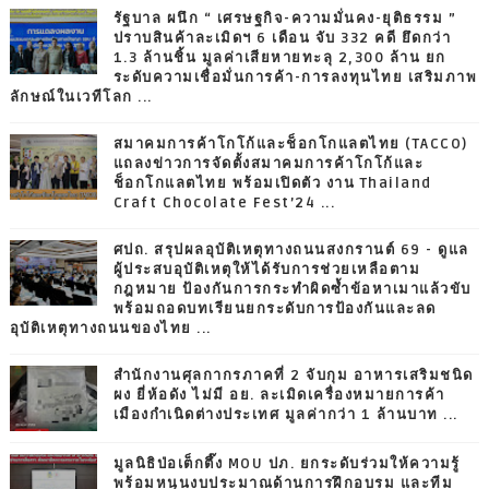
รัฐบาล ผนึก “ เศรษฐกิจ-ความมั่นคง-ยุติธรรม ”
ปราบสินค้าละเมิดฯ 6 เดือน จับ 332 คดี ยึดกว่า
1.3 ล้านชิ้น มูลค่าเสียหายทะลุ 2,300 ล้าน ยก
ระดับความเชื่อมั่นการค้า-การลงทุนไทย เสริมภาพ
ลักษณ์ในเวทีโลก ...
สมาคมการค้าโกโก้และช็อกโกแลตไทย (TACCO)
แถลงข่าวการจัดตั้งสมาคมการค้าโกโก้และ
ช็อกโกแลตไทย พร้อมเปิดตัว งาน Thailand
Craft Chocolate Fest’24 ...
ศปถ. สรุปผลอุบัติเหตุทางถนนสงกรานต์ 69 - ดูแล
ผู้ประสบอุบัติเหตุให้ได้รับการช่วยเหลือตาม
กฎหมาย ป้องกันการกระทำผิดซ้ำข้อหาเมาแล้วขับ
พร้อมถอดบทเรียนยกระดับการป้องกันและลด
อุบัติเหตุทางถนนของไทย ...
สำนักงานศุลกากรภาคที่ 2 จับกุม อาหารเสริมชนิด
ผง ยี่ห้อดัง ไม่มี อย. ละเมิดเครื่องหมายการค้า
เมืองกำเนิดต่างประเทศ มูลค่ากว่า 1 ล้านบาท ...
มูลนิธิป่อเต็กตึ๊ง MOU ปภ. ยกระดับร่วมให้ความรู้
พร้อมหนุนงบประมาณด้านการฝึกอบรม และทีม