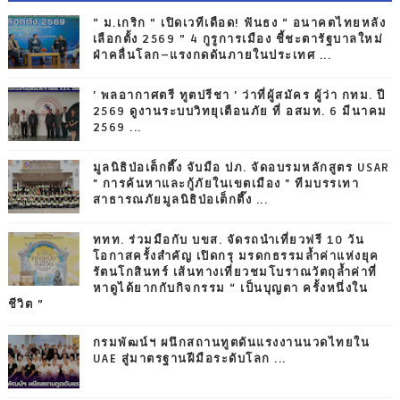
“ ม.เกริก ” เปิดเวทีเดือด! ฟันธง “ อนาคตไทยหลัง
เลือกตั้ง 2569 ” 4 กูรูการเมือง ชี้ชะตารัฐบาลใหม่
ฝ่าคลื่นโลก–แรงกดดันภายในประเทศ ...
' พลอากาศตรี ทูตปรีชา ' ว่าที่ผู้สมัคร ผู้ว่า กทม. ปี
2569 ดูงานระบบวิทยุเตือนภัย ที่ อสมท. 6 มีนาคม
2569 ...
มูลนิธิป่อเต็กตึ๊ง จับมือ ปภ. จัดอบรมหลักสูตร USAR
" การค้นหาและกู้ภัยในเขตเมือง " ทีมบรรเทา
สาธารณภัยมูลนิธิป่อเต็กตึ๊ง ...
ททท. ร่วมมือกับ บขส. จัดรถนำเที่ยวฟรี 10 วัน
โอกาสครั้งสำคัญ เปิดกรุ มรดกธรรมล้ำค่าแห่งยุค
รัตนโกสินทร์ เส้นทางเที่ยวชมโบราณวัตถุล้ำค่าที่
หาดูได้ยากกับกิจกรรม “ เป็นบุญตา ครั้งหนึ่งใน
ชีวิต ”
กรมพัฒน์ฯ ผนึกสถานทูตดันแรงงานนวดไทยใน
UAE สู่มาตรฐานฝีมือระดับโลก ...