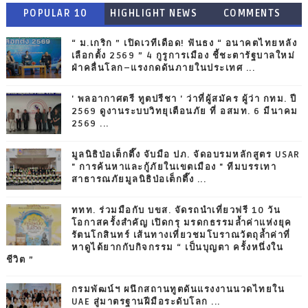
POPULAR 10
HIGHLIGHT NEWS
COMMENTS
“ ม.เกริก ” เปิดเวทีเดือด! ฟันธง “ อนาคตไทยหลัง
เลือกตั้ง 2569 ” 4 กูรูการเมือง ชี้ชะตารัฐบาลใหม่
ฝ่าคลื่นโลก–แรงกดดันภายในประเทศ ...
' พลอากาศตรี ทูตปรีชา ' ว่าที่ผู้สมัคร ผู้ว่า กทม. ปี
2569 ดูงานระบบวิทยุเตือนภัย ที่ อสมท. 6 มีนาคม
2569 ...
มูลนิธิป่อเต็กตึ๊ง จับมือ ปภ. จัดอบรมหลักสูตร USAR
" การค้นหาและกู้ภัยในเขตเมือง " ทีมบรรเทา
สาธารณภัยมูลนิธิป่อเต็กตึ๊ง ...
ททท. ร่วมมือกับ บขส. จัดรถนำเที่ยวฟรี 10 วัน
โอกาสครั้งสำคัญ เปิดกรุ มรดกธรรมล้ำค่าแห่งยุค
รัตนโกสินทร์ เส้นทางเที่ยวชมโบราณวัตถุล้ำค่าที่
หาดูได้ยากกับกิจกรรม “ เป็นบุญตา ครั้งหนึ่งใน
ชีวิต ”
กรมพัฒน์ฯ ผนึกสถานทูตดันแรงงานนวดไทยใน
UAE สู่มาตรฐานฝีมือระดับโลก ...