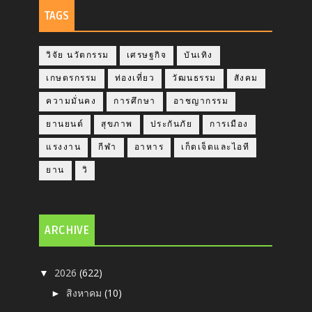
TAGS
วิจัย นวัตกรรม
เศรษฐกิจ
บันเทิง
เกษตรกรรม
ท่องเที่ยว
วัฒนธรรม
สังคม
ความมั่นคง
การศึกษา
อาชญากรรม
ยานยนต์
สุขภาพ
ประกันภัย
การเมือง
แรงงาน
กีฬา
อาหาร
เก็ตเจ็ตและไอที
ยาน
วิ
ARCHIVE
2026
(622)
▼
สิงหาคม
(10)
►