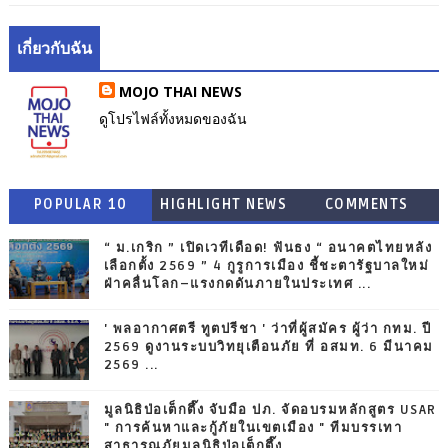
เกี่ยวกับฉัน
MOJO THAI NEWS
ดูโปรไฟล์ทั้งหมดของฉัน
POPULAR 10
HIGHLIGHT NEWS
COMMENTS
“ ม.เกริก ” เปิดเวทีเดือด! ฟันธง “ อนาคตไทยหลัง
เลือกตั้ง 2569 ” 4 กูรูการเมือง ชี้ชะตารัฐบาลใหม่
ฝ่าคลื่นโลก–แรงกดดันภายในประเทศ ...
' พลอากาศตรี ทูตปรีชา ' ว่าที่ผู้สมัคร ผู้ว่า กทม. ปี
2569 ดูงานระบบวิทยุเตือนภัย ที่ อสมท. 6 มีนาคม
2569 ...
มูลนิธิป่อเต็กตึ๊ง จับมือ ปภ. จัดอบรมหลักสูตร USAR
" การค้นหาและกู้ภัยในเขตเมือง " ทีมบรรเทา
สาธารณภัยมูลนิธิป่อเต็กตึ๊ง ...