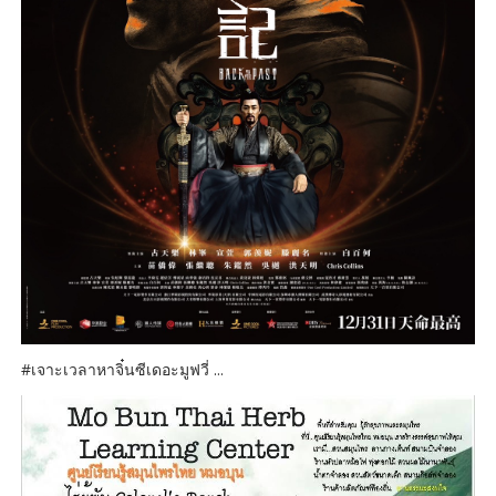
#เจาะเวลาหาจิ๋นซีเดอะมูฟวี่ ...