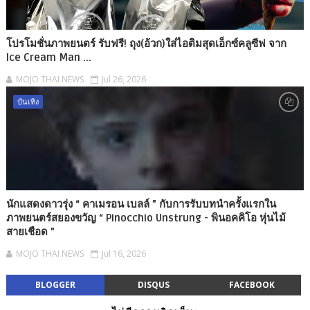
โปรโมชั่นภาพยนตร์ รับฟรี! ถุง(อ้วก)ใส่ไอติมสุดเอ็กซ์คลูซีฟ จาก
Ice Cream Man ...
MOJO THAI NEWS
Jul 26, 2026
บันเทิง
นักแสดงดาวรุ่ง “ คาเมรอน เบลล์ ” กับการรับบทนำครั้งแรกใน
ภาพยนตร์สยองขวัญ “ Pinocchio Unstrung - พินอคคิโอ หุ่นไม้
สายเชือด ”
MOJO THAI NEWS
Jul 16, 2026
BLOGGER
DISQUS
FACEBOOK