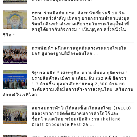
ททท. ร่วมมือกับ บขส. จัดรถนำเที่ยวฟรี 10 วัน
โอกาสครั้งสำคัญ เปิดกรุ มรดกธรรมล้ำค่าแห่งยุค
รัตนโกสินทร์ เส้นทางเที่ยวชมโบราณวัตถุล้ำค่าที่
หาดูได้ยากกับกิจกรรม “ เป็นบุญตา ครั้งหนึ่งใน
ชีวิต ”
กรมพัฒน์ฯ ผนึกสถานทูตดันแรงงานนวดไทยใน
UAE สู่มาตรฐานฝีมือระดับโลก ...
รัฐบาล ผนึก “ เศรษฐกิจ-ความมั่นคง-ยุติธรรม ”
ปราบสินค้าละเมิดฯ 6 เดือน จับ 332 คดี ยึดกว่า
1.3 ล้านชิ้น มูลค่าเสียหายทะลุ 2,300 ล้าน ยก
ระดับความเชื่อมั่นการค้า-การลงทุนไทย เสริมภาพ
ลักษณ์ในเวทีโลก ...
สมาคมการค้าโกโก้และช็อกโกแลตไทย (TACCO)
แถลงข่าวการจัดตั้งสมาคมการค้าโกโก้และ
ช็อกโกแลตไทย พร้อมเปิดตัว งาน Thailand
Craft Chocolate Fest’24 ...