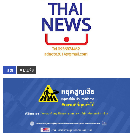
Tags
# บันเทิง