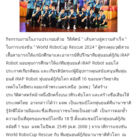
กิจกรรมภายในงานประกอบด้วย วีดิทัศน์ “ เส้นทางสู่ความสำเร็จ ”
ในการแข่งขัน “ World RoboCup Rescue 2024 ” ผู้ทรงคุณวุฒิสวม
เสื้อสามารถให้แก่นักศึกษาและอาจารย์ที่ปรึกษาทีมหุ่นยนต์กู้ภัย iRAP
Robot มอบทุนการศึกษาให้แก่ทีมหุ่นยนต์ iRAP Robot มอบโล่
ประกาศเกียรติคุณ และเกียรติบัตรแก่ผู้มีอุปการคุณสนับสนุนทีมหุ่น
ยนต์ iRAP Robot
หุ่นยนต์กู้ภัยโลก สมัยที่ 10 ของมหาวิทยาลัย
เทคโนโลยีพระจอมเกล้าพระนครเหนือ (มจพ.) ได้สร้าง
ประวัติศาสตร์หน้าหนึ่งอีกครั้งบนเวทีระดับโลก และสร้างชื่อเสียงให้
ประเทศไทย อาจกล่าวได้ว่า มจพ. เป็นแชมป์โลกหุ่นยนต์ที่นานาชาติ
รู้จักฝีไม้ลายมือและชื่อเสียงเยาวชนไทยเป็นอย่างดี เป็นการตอกย้ำ
ความเป็นที่สุดของแชมป์โลกถึง 18 ปี ตั้งแต่แชมป์โลกหุ่นยนต์กู้ภัย
สมัยที่ 1 ของ มจพ.ในปีพ.ศ. 2549 (ค.ศ. 2006 ) จากเวทีการแข่งขัน
World RoboCup Rescue กับ ทีมหุ่นยนต์กู้ภัยนานาชาติทั่วโลก ณ