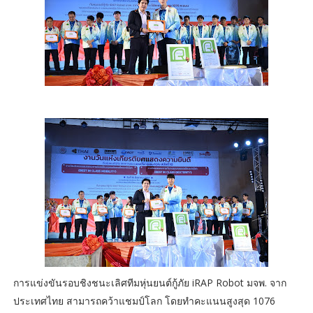
การแข่งขันรอบชิงชนะเลิศทีมหุ่นยนต์กู้ภัย iRAP Robot มจพ. จาก
ประเทศไทย สามารถคว้าแชมป์โลก โดยทำคะแนนสูงสุด 1076