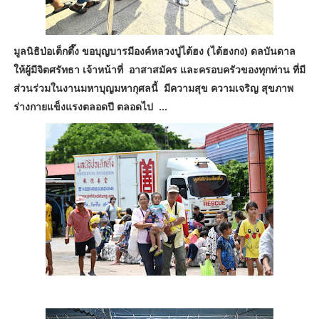
มูลนิธิป่อเต็กตึ๊ง ขอบุญบารมีองค์หลวงปู่ไต้ฮง (ไต้ฮงกง) ดลบันดาล
ให้ผู้มีจิตศรัทธา เจ้าหน้าที่ อาสาสมัคร และครอบครัวของทุกท่าน ที่มี
ส่วนร่วมในงานมหาบุญมหากุศลนี้ มีความสุข ความเจริญ สุขภาพ
ร่างกายแข็งแรงตลอดปี ตลอดไป ...