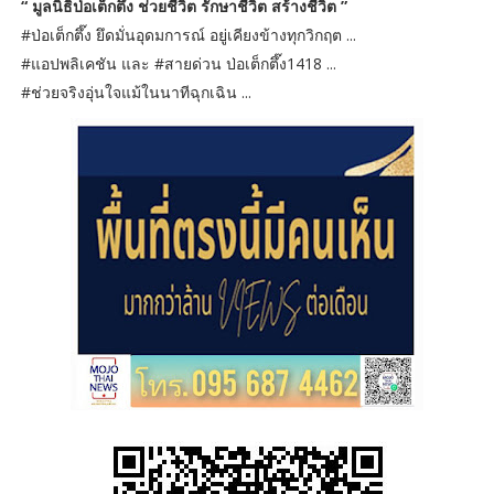
“ มูลนิธิป่อเต็กตึ๊ง ช่วยชีวิต รักษาชีวิต สร้างชีวิต ”
#ป่อเต็กตึ๊ง ยึดมั่นอุดมการณ์ อยู่เคียงข้างทุกวิกฤต ...
#แอปพลิเคชัน และ #สายด่วน ป่อเต็กตึ๊ง1418 ...
#ช่วยจริงอุ่นใจแม้ในนาทีฉุกเฉิน ...