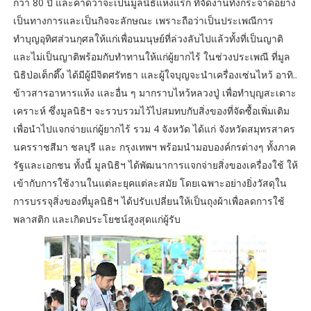
กว่า 80 ปี และคาดว่าจะเป็นมูลนิธิแห่งแรก ที่จัดงานทิ้งกระจาดอย่าง
เป็นทางการและเป็นกิจจะลักษณะ เพราะถือว่าเป็นประเพณีการ
ทำบุญอุทิศส่วนกุศลให้แก่เพื่อนมนุษย์ที่ล่วงลับไปแล้วทั้งที่เป็นญาติ
และไม่เป็นญาติพร้อมกับทำทานให้แก่ผู้ยากไร้ ในช่วงประเพณี ที่มูล
นิธิป่อเต็กตึ๊ง ได้มีผู้มีจิตศรัทธา และผู้ใจบุญจะนำเครื่องเซ่นไหว้ อาทิ..
ข้าวสารอาหารแห้ง และอื่น ๆ มากราบไหว้หลวงปู่ เพื่อทำบุญสะเดาะ
เคราะห์ ซึ่งมูลนิธิฯ จะรวบรวมไว้ไปสมทบกับสิ่งของที่จัดซื้อเพิ่มเติม
เพื่อนำไปแจกจ่ายแก่ผู้ยากไร้ รวม 4 จังหวัด ได้แก่ จังหวัดสมุทรสาคร
นครราชสีมา ชลบุรี และ กรุงเทพฯ พร้อมนำมอบองค์กรต่างๆ ทั้งภาค
รัฐและเอกชน ทั้งนี้ มูลนิธิฯ ได้พัฒนาการแจกจ่ายสิ่งของเครื่องใช้ ให้
เข้ากับการใช้งานในแต่ละยุคแต่ละสมัย โดยเฉพาะอย่างยิ่งวัสดุใน
การบรรจุสิ่งของที่มูลนิธิฯ ได้ปรับเปลี่ยนให้เป็นถุงผ้าเพื่อลดการใช้
พลาสติก และเกิดประโยชน์สูงสุดแก่ผู้รับ