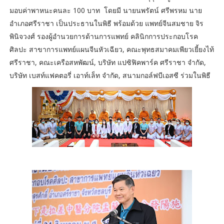
มอบค่าพาหนะคนละ 100 บาท โดยมี นายนพรัตน์ ศรีพรหม นาย
อำเภอศรีราชา เป็นประธานในพิธี พร้อมด้วย แพทย์จีนสมชาย จิร
พินิจวงศ์ รองผู้อำนวยการด้านการแพทย์ คลินิกการประกอบโรค
ศิลปะ สาขาการแพทย์แผนจีนหัวเฉียว, คณะพุทธสมาคมเพียวเยี้ยงไท้
ศรีราชา, คณะเครือสหพัฒน์, บริษัท แปซิฟิคพาร์ค ศรีราชา จำกัด,
บริษัท เบสท์แฟคตอรี่ เอาท์เล็ท จำกัด, สนามกอล์ฟบีเอสซี ร่วมในพิธี