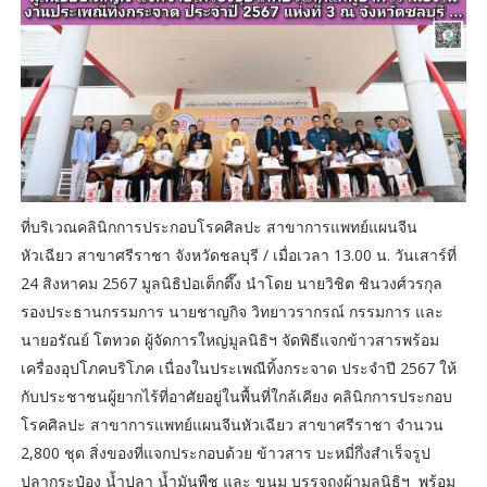
ที่บริเวณคลินิกการประกอบโรคศิลปะ สาขาการแพทย์แผนจีน
หัวเฉียว สาขาศรีราชา จังหวัดชลบุรี / เมื่อเวลา 13.00 น. วันเสาร์ที่
24 สิงหาคม 2567 มูลนิธิป่อเต็กตึ๊ง นำโดย นายวิชิต ชินวงศ์วรกุล
รองประธานกรรมการ นายชาญกิจ วิทยาวรากรณ์ กรรมการ และ
นายอรัณย์ โตทวด ผู้จัดการใหญ่มูลนิธิฯ จัดพิธีแจกข้าวสารพร้อม
เครื่องอุปโภคบริโภค เนื่องในประเพณีทิ้งกระจาด ประจำปี 2567 ให้
กับประชาชนผู้ยากไร้ที่อาศัยอยู่ในพื้นที่ใกล้เคียง คลินิกการประกอบ
โรคศิลปะ สาขาการแพทย์แผนจีนหัวเฉียว สาขาศรีราชา จำนวน
2,800 ชุด สิ่งของที่แจกประกอบด้วย ข้าวสาร บะหมี่กึ่งสำเร็จรูป
ปลากระป๋อง น้ำปลา น้ำมันพืช และ ขนม บรรจุถุงผ้ามูลนิธิฯ พร้อม