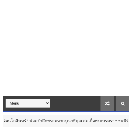
 น้อมรำลึกพระมหากรุณาธิคุณ สมเด็จพระบรมราชชนนีพันปีหลวง ...
วิ