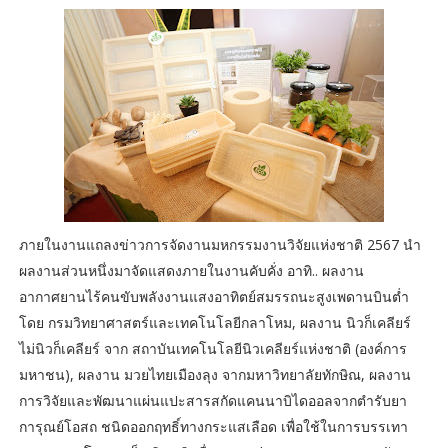
ภายในงานแถลงข่าวการจัดงานมหกรรมงานวิจัยแห่งชาติ 2567 นำ
ผลงานส่วนหนึ่งมาจัดแสดงภายในงานคับคั่ง อาทิ.. ผลงาน
อากาศยานไร้คนขับพลังงานแสงอาทิตย์สมรรถนะสูงเพดานบินต่ำ
โดย กรมวิทยาศาสตร์และเทคโนโลยีกลาโหม, ผลงาน นิวก็เคลียร์
ไม่นิวก็เคลียร์ จาก สถาบันเทคโนโลยีนิวเคลียร์แห่งชาติ (องค์การ
มหาชน), ผลงาน มวยไทยเมืองลุง จากมหาวิทยาลัยทักษิณ, ผลงาน
การวิจัยและพัฒนาแผ่นแปะสารสกัดแคนนาบิไดออลจากตำรับยา
การุณย์โอสถ ชนิดออกฤทธิ์ทางกระแสเลือด เพื่อใช้ในการบรรเทา