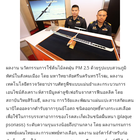
ผลงาน นวัตกรรมการใช้ต้นไม้ลดฝุ่น PM 2.5 ด้วยรูปแบบสวนภูมิ
ทัศน์ในสังคมเมือง โดย มหาวิทยาลัยศรีนครินทรวิโรฒ, ผลงาน
เทคโนโลยีตรวจวัดยาปราบศัตรูพืชแบบแม่นยำและกระบวนการ
เอนไซม์สังเคราะห์สารมีมูลค่าลูซิเฟอรินจากสารฟีนอลลิค โดย
สถาบันวิทยสิริเมธี, ผลงาน การวิจัยและพัฒนาแผ่นแปะสารสกัดแคน
นาบิไดออลจากตำรับยาการุณย์โอสถ ชนิดออกฤทธิ์ทางกระแสเลือด
เพื่อใช้ในการบรรเทาอาการของโรคสะเก็ดเงินชนิดผื่นหนา (plaque
psoriasis) ระดับความรุนแรงน้อยถึงปานกลาง โดย ผลงานกรมการ
แพทย์แผนไทยและการแพทย์ทางเลือก, ผลงาน มอร์ตาร์สำหรับก่อ