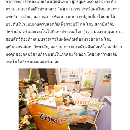
อาการของโรคสะเก็ดเงินชนิดผื่นหนา (plaque psoriasis) ระดับ
ความรุนแรงน้อยถึงปานกลาง โดย กรมการแพทย์แผนไทยและการ
แพทย์ทางเลือก, ผลงาน การพัฒนาระบบการปลูกเลี้ยงไม้ดอกไม้
ประดับในระบบเกษตรปลอดภัยเพื่อการบริโภค โดย สถาบันวิจัย
วิทยาศาสตร์และเทคโนโลยีแห่งประเทศไทย (วว.), ผลงาน ชุดตรวจ
สอบสัตว์ต้องห้ามแบบรวดเร็วในผลิตภัณฑ์อาหารฮาลาล โดย
จุฬาลงกรณ์มหาวิทยาลัย, ผลงาน การยกระดับผลิตภัณฑ์โอทอปจาก
มังคุดของกลุ่มวิสาหกิจชุมชนในภาคตะวันออก โดย มหาวิทยาลัย
เทคโนโลยีราชมงคลตะวันออก