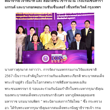
คณาจารย์ เจ้าหน้าที่ และ สื่อมวลชน เข้าร่วม ณ โรงแรมเซ็นทารา
แกรนด์ และบางกอกคอนเวนชันเซ็นเตอร์ เซ็นทรัลเวิลด์ กรุงเทพฯ
นางสาวศุภมาส กล่าวว่า.. การจัดงานมหกรรมงานวิจัยแห่งชาติ
2567 เป็นวาระสำคัญในการร่วมกันเฉลิมพระเกียรติ พระบาทสมเด็จ
พระเจ้าอยู่หัว เนื่องในโอกาสพระราชพิธีมหามงคลเฉลิม
พระชนมพรรษา 6 รอบและร่วมกันน้อมรำลึกในพระมหากรุณาธิคุณ
ของพระบาทสมเด็จพระบรมชนกาธิเบศร มหาภูมิพลอดุลยเดช
มหาราช บรมนาถบพิตร " พระบิดาแห่งการวิจัยไทย " ซึ่ง กระทรวง
อว. ได้รับพระมหากรุณาธิคุณจากสมเด็จพระกนิษฐาธิราชเจ้า กรม