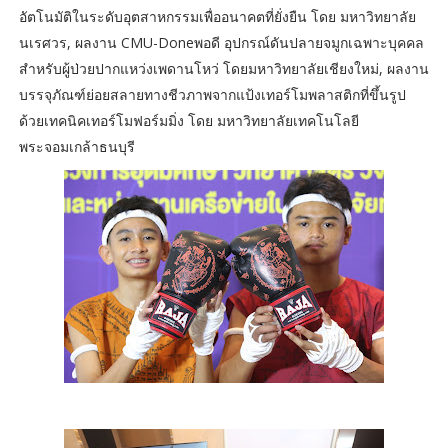
อัตโนมัติในระดับอุตสาหกรรมเพื่ออนาคตที่ยั่งยืน โดย มหาวิทยาลัย
นเรศวร, ผลงาน CMU-Doneพอดี อุปกรณ์ดันปลายจมูกเฉพาะบุคคล
สำหรับผู้ป่วยปากแหว่งเพดานโหว่ โดยมหาวิทยาลัยเชียงใหม่, ผลงาน
บรรจุภัณฑ์ย่อยสลายทางชีวภาพจากแป้งเทอร์โมพลาสติกที่ขึ้นรูป
ด้วยเทคนิคเทอร์โมฟอร์มมิ่ง โดย มหาวิทยาลัยเทคโนโลยี
พระจอมเกล้าธนบุรี