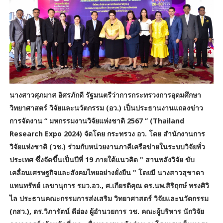
นางสาวศุภมาส อิศรภักดี รัฐมนตรีว่าการกระทรวงการอุดมศึกษา
วิทยาศาสตร์ วิจัยและนวัตกรรม (อว.) เป็นประธานงานแถลงข่าว
การจัดงาน “ มหกรรมงานวิจัยแห่งชาติ 2567 ” (Thailand
Research Expo 2024) จัดโดย กระทรวง อว. โดย สำนักงานการ
วิจัยแห่งชาติ (วช.) ร่วมกับหน่วยงานภาคีเครือข่ายในระบบวิจัยทั่ว
ประเทศ ซึ่งจัดขึ้นเป็นปีที่ 19 ภายใต้แนวคิด " สานพลังวิจัย ขับ
เคลื่อนเศรษฐกิจและสังคมไทยอย่างยั่งยืน " โดยมี นางสาวสุชาดา
แทนทรัพย์ เลขานุการ รมว.อว., ศ.เกียรติคุณ ดร.นพ.สิริฤกษ์ ทรงศิวิ
ไล ประธานคณะกรรมการส่งเสริม วิทยาศาสตร์ วิจัยและนวัตกรรม
(กสว.), ดร.วิภารัตน์ ดีอ่อง ผู้อำนวยการ วช. คณะผู้บริหาร นักวิจัย