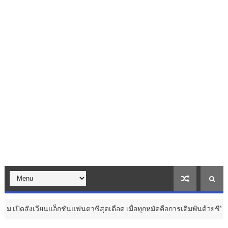
นแอ็กชันแฟนตาซีสุดเดือด เมื่อทุกหมัดคือการเดิมพันด้วยชีวิต ...
วัฒนธรร