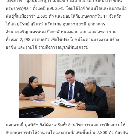
โครงการ “ มูลนิธิเจริญโภคภัณฑ์ ร่วมไถ่ชีวิตโค-กระบือถวายเป็น
พระราชกุศล ” ตั้งแต่ปี พ.ศ. 2545 โดยได้ไถ่ชีวิตแม่โคและแม่กระบือ
พันธุ์พื้นเมืองกว่า 2,695 ตัว และมอบให้กับเกษตรกรใน 11 จังหวัด
ได้แก่ บุรีรัมย์ สุรินทร์ ศรีสะเกษ อุบลราชธานี มุกดาหาร
อำนาจเจริญ นครพนม บึงกาฬ หนองคาย เลย และสงขลา รวม
ทั้งหมด 2,298 ครอบครัว เพื่อใช้ประโยชน์ในด้านแรงงาน สร้าง
อาชีพ และรายได้ รวมถึงการอนุรักษ์พันธุกรรม
นอกจากนี้ มูลนิธิฯ ยังได้ส่งเสริมทั้งด้านวิชาการและการฝึกอบรมให้
กับเกษตรกรทำให้จำนวนโคและกระบือเพิ่มขึ้นเป็น 7,800 ตัว ปัจจุบัน