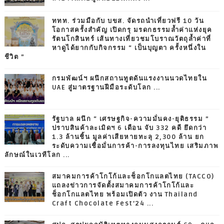
ททท. ร่วมมือกับ บขส. จัดรถนำเที่ยวฟรี 10 วัน
โอกาสครั้งสำคัญ เปิดกรุ มรดกธรรมล้ำค่าแห่งยุค
รัตนโกสินทร์ เส้นทางเที่ยวชมโบราณวัตถุล้ำค่าที่
หาดูได้ยากกับกิจกรรม “ เป็นบุญตา ครั้งหนึ่งใน
ชีวิต ”
กรมพัฒน์ฯ ผนึกสถานทูตดันแรงงานนวดไทยใน
UAE สู่มาตรฐานฝีมือระดับโลก ...
รัฐบาล ผนึก “ เศรษฐกิจ-ความมั่นคง-ยุติธรรม ”
ปราบสินค้าละเมิดฯ 6 เดือน จับ 332 คดี ยึดกว่า
1.3 ล้านชิ้น มูลค่าเสียหายทะลุ 2,300 ล้าน ยก
ระดับความเชื่อมั่นการค้า-การลงทุนไทย เสริมภาพ
ลักษณ์ในเวทีโลก ...
สมาคมการค้าโกโก้และช็อกโกแลตไทย (TACCO)
แถลงข่าวการจัดตั้งสมาคมการค้าโกโก้และ
ช็อกโกแลตไทย พร้อมเปิดตัว งาน Thailand
Craft Chocolate Fest’24 ...