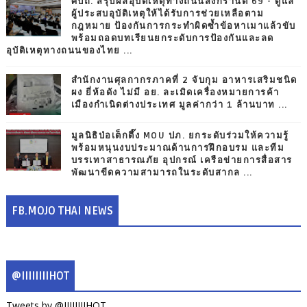
ศปถ. สรุปผลอุบัติเหตุทางถนนสงกรานต์ 69 - ดูแล
ผู้ประสบอุบัติเหตุให้ได้รับการช่วยเหลือตาม
กฎหมาย ป้องกันการกระทำผิดซ้ำข้อหาเมาแล้วขับ
พร้อมถอดบทเรียนยกระดับการป้องกันและลด
อุบัติเหตุทางถนนของไทย ...
สำนักงานศุลกากรภาคที่ 2 จับกุม อาหารเสริมชนิด
ผง ยี่ห้อดัง ไม่มี อย. ละเมิดเครื่องหมายการค้า
เมืองกำเนิดต่างประเทศ มูลค่ากว่า 1 ล้านบาท ...
มูลนิธิป่อเต็กตึ๊ง MOU ปภ. ยกระดับร่วมให้ความรู้
พร้อมหนุนงบประมาณด้านการฝึกอบรม และทีม
บรรเทาสาธารณภัย อุปกรณ์ เครือข่ายการสื่อสาร
พัฒนาขีดความสามารถในระดับสากล ...
FB.MOJO THAI NEWS
@IIIIIIIIHOT
Tweets by @IIIIIIIIHOT