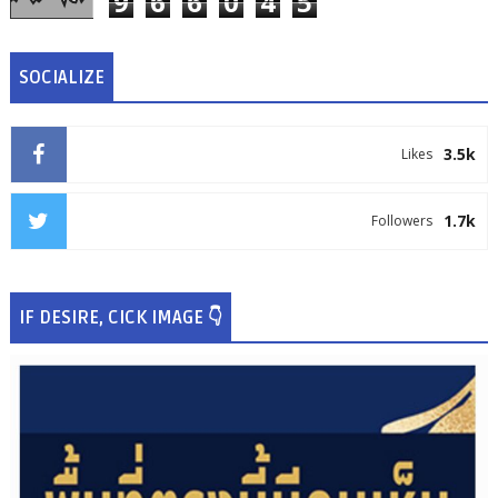
9
6
6
0
4
5
SOCIALIZE
3.5k
Likes
1.7k
Followers
IF DESIRE, CICK IMAGE 👇