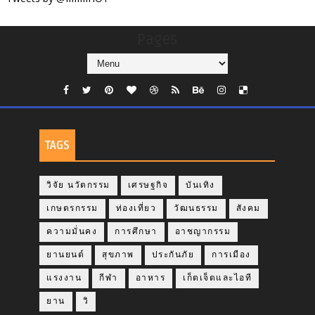
Pages
TAGS
วิจัย นวัตกรรม
เศรษฐกิจ
บันเทิง
เกษตรกรรม
ท่องเที่ยว
วัฒนธรรม
สังคม
ความมั่นคง
การศึกษา
อาชญากรรม
ยานยนต์
สุขภาพ
ประกันภัย
การเมือง
แรงงาน
กีฬา
อาหาร
เก็ตเจ็ตและไอที
ยาน
วิ