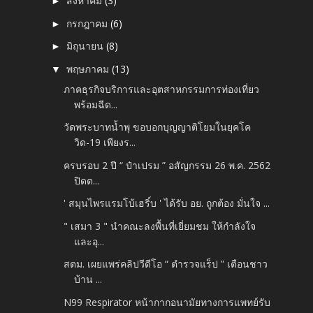
สิงหาคม
(3)
►
กรกฎาคม
(6)
►
มิถุนายน
(8)
►
พฤษภาคม
(13)
▼
ภาคธุรกิจบริการและอุตสาหกรรมการท่องเที่ยว
พร้อมฉีด...
วัดพระบาทน้ำพุ ขอบอกบุญญาติโยมในยุคโค
วิด-19 เพียงร...
ครบรอบ 2 ปี “ ป๋าเปรม ” อสัญกรรม 26 พ.ค. 2562
ปิดต...
' สมุนไพรแรมโบ้เฮริ์บ ' ได้รับ อย. ถูกต้อง มั่นใจ ...
" เสมา 3 " นำคณะลงพื้นที่เยี่ยมชม ให้กำลังใจ
และอุ...
สตม. เผยแพร่คลิปวีดีโอ “ ตำรวจแร็ป ” เตือนชาว
บ้าน ...
N99 Respirator หน้ากากอนามัยทางการแพทย์รับ