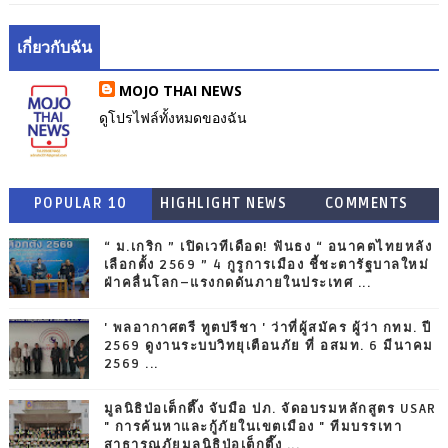
เกี่ยวกับฉัน
MOJO THAI NEWS
ดูโปรไฟล์ทั้งหมดของฉัน
POPULAR 10
HIGHLIGHT NEWS
COMMENTS
“ ม.เกริก ” เปิดเวทีเดือด! ฟันธง “ อนาคตไทยหลัง
เลือกตั้ง 2569 ” 4 กูรูการเมือง ชี้ชะตารัฐบาลใหม่
ฝ่าคลื่นโลก–แรงกดดันภายในประเทศ ...
' พลอากาศตรี ทูตปรีชา ' ว่าที่ผู้สมัคร ผู้ว่า กทม. ปี
2569 ดูงานระบบวิทยุเตือนภัย ที่ อสมท. 6 มีนาคม
2569 ...
มูลนิธิป่อเต็กตึ๊ง จับมือ ปภ. จัดอบรมหลักสูตร USAR
" การค้นหาและกู้ภัยในเขตเมือง " ทีมบรรเทา
สาธารณภัยมูลนิธิป่อเต็กตึ๊ง ...