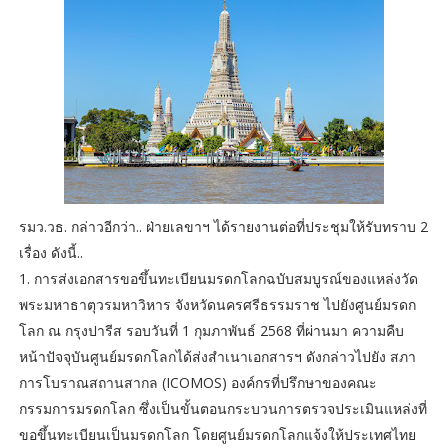
รมว.วธ. กล่าวอีกว่า.. ฝ่ายเลขาฯ ได้รายงานต่อที่ประชุมให้รับทราบ 2
เรื่อง ดังนี้..
1. การส่งเอกสารขอขึ้นทะเบียนมรดกโลกฉบับสมบูรณ์ของแหล่งวัด
พระมหาธาตุวรมหาวิหาร จังหวัดนครศรีธรรมราช ไปยังศูนย์มรดก
โลก ณ กรุงปารีส รอบวันที่ 1 กุมภาพันธ์ 2568 ที่ผ่านมา ความคืบ
หน้าปัจจุบันศูนย์มรดกโลกได้ส่งสำเนาเอกสารฯ ดังกล่าวไปยัง สภา
การโบราณสถานสากล (ICOMOS) องค์กรที่ปรึกษาของคณะ
กรรมการมรดกโลก ซึ่งเป็นขั้นตอนกระบวนการตรวจประเมินแหล่งที่
ขอขึ้นทะเบียนเป็นมรดกโลก โดยศูนย์มรดกโลกแจ้งให้ประเทศไทย