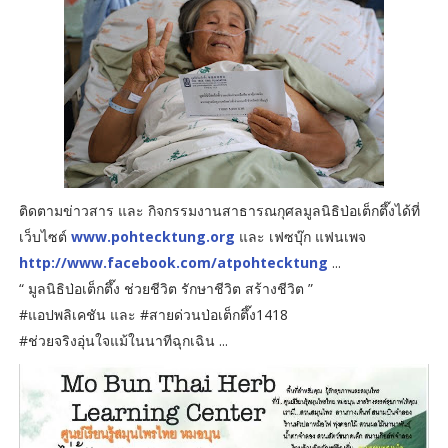
ติดตามข่าวสาร และ กิจกรรมงานสาธารณกุศลมูลนิธิป่อเต็กตึ๊งได้ที่
เว็บไซต์
www.pohtecktung.org
และ เฟซบุ๊ก แฟนเพจ
http://www.facebook.com/atpohtecktung
...
“ มูลนิธิป่อเต็กตึ๊ง ช่วยชีวิต รักษาชีวิต สร้างชีวิต ”
#แอปพลิเคชัน และ #สายด่วนป่อเต็กตึ๊ง1418
#ช่วยจริงอุ่นใจแม้ในนาทีฉุกเฉิน ...