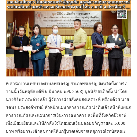
ที่ สำนักงานเทศบาลตำบลพรเจริญ อำเภอพรเจริญ จังหวัดบึงกาฬ /
วานนี้ (วันพฤหัสบดีที่ 6 มีนาคม พ.ศ. 2568) มูลนิธิป่อเต็กตึ๊ง นำโดย
นางศิริพร กระจ่างหล้า ผู้จัดการฝ่ายสังคมสงเคราะห์ พร้อมด้วย นาย
รัชพร ประสงค์ทรัพย์ หัวหน้าแผนกสาธารณภัย นำทีมเจ้าหน้าที่แผนก
สาธารณภัย และแผนกการเงิน/การธนาคาร ลงพื้นที่จังหวัดบึงกาฬ
เพื่อเยี่ยมเยียนและให้กำลังใจโดยมอบเงินปลอบขวัญรายละ 5,000
บาท พร้อมกระเช้าสุขภาพให้แก่ผู้บาดเจ็บจากเหตุการณ์รถบัสคณะ