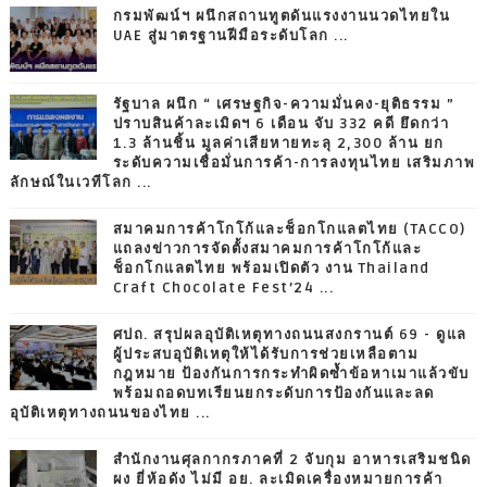
กรมพัฒน์ฯ ผนึกสถานทูตดันแรงงานนวดไทยใน
UAE สู่มาตรฐานฝีมือระดับโลก ...
รัฐบาล ผนึก “ เศรษฐกิจ-ความมั่นคง-ยุติธรรม ”
ปราบสินค้าละเมิดฯ 6 เดือน จับ 332 คดี ยึดกว่า
1.3 ล้านชิ้น มูลค่าเสียหายทะลุ 2,300 ล้าน ยก
ระดับความเชื่อมั่นการค้า-การลงทุนไทย เสริมภาพ
ลักษณ์ในเวทีโลก ...
สมาคมการค้าโกโก้และช็อกโกแลตไทย (TACCO)
แถลงข่าวการจัดตั้งสมาคมการค้าโกโก้และ
ช็อกโกแลตไทย พร้อมเปิดตัว งาน Thailand
Craft Chocolate Fest’24 ...
ศปถ. สรุปผลอุบัติเหตุทางถนนสงกรานต์ 69 - ดูแล
ผู้ประสบอุบัติเหตุให้ได้รับการช่วยเหลือตาม
กฎหมาย ป้องกันการกระทำผิดซ้ำข้อหาเมาแล้วขับ
พร้อมถอดบทเรียนยกระดับการป้องกันและลด
อุบัติเหตุทางถนนของไทย ...
สำนักงานศุลกากรภาคที่ 2 จับกุม อาหารเสริมชนิด
ผง ยี่ห้อดัง ไม่มี อย. ละเมิดเครื่องหมายการค้า