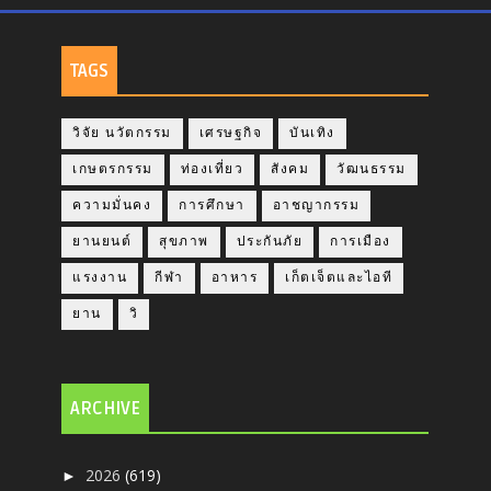
TAGS
วิจัย นวัตกรรม
เศรษฐกิจ
บันเทิง
เกษตรกรรม
ท่องเที่ยว
สังคม
วัฒนธรรม
ความมั่นคง
การศึกษา
อาชญากรรม
ยานยนต์
สุขภาพ
ประกันภัย
การเมือง
แรงงาน
กีฬา
อาหาร
เก็ตเจ็ตและไอที
ยาน
วิ
ARCHIVE
2026
(619)
►