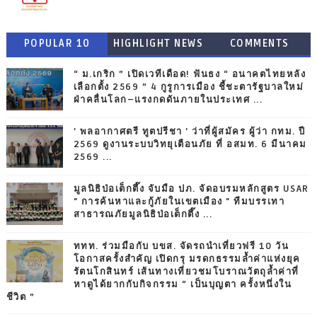
POPULAR 10
HIGHLIGHT NEWS
COMMENTS
“ ม.เกริก ” เปิดเวทีเดือด! ฟันธง “ อนาคตไทยหลัง
เลือกตั้ง 2569 ” 4 กูรูการเมือง ชี้ชะตารัฐบาลใหม่
ฝ่าคลื่นโลก–แรงกดดันภายในประเทศ ...
' พลอากาศตรี ทูตปรีชา ' ว่าที่ผู้สมัคร ผู้ว่า กทม. ปี
2569 ดูงานระบบวิทยุเตือนภัย ที่ อสมท. 6 มีนาคม
2569 ...
มูลนิธิป่อเต็กตึ๊ง จับมือ ปภ. จัดอบรมหลักสูตร USAR
" การค้นหาและกู้ภัยในเขตเมือง " ทีมบรรเทา
สาธารณภัยมูลนิธิป่อเต็กตึ๊ง ...
ททท. ร่วมมือกับ บขส. จัดรถนำเที่ยวฟรี 10 วัน
โอกาสครั้งสำคัญ เปิดกรุ มรดกธรรมล้ำค่าแห่งยุค
รัตนโกสินทร์ เส้นทางเที่ยวชมโบราณวัตถุล้ำค่าที่
หาดูได้ยากกับกิจกรรม “ เป็นบุญตา ครั้งหนึ่งใน
ชีวิต ”