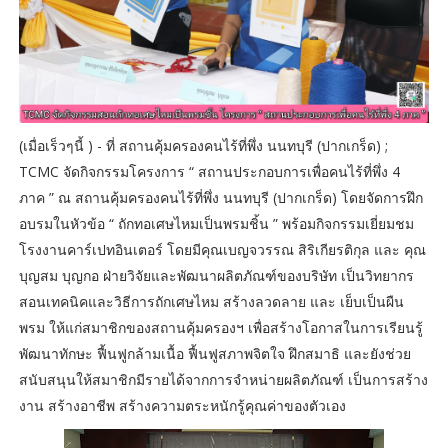
(เมื่อเร็วๆนี้ ) - ที่ สถานคุ้มครองคนไร้ที่พึ่ง นนทบุรี (ปากเกร็ด) ;
TCMC จัดกิจกรรมโครงการ “ สถานประกอบการเพื่อคนไร้ที่พึ่ง 4
ภาค ” ณ สถานคุ้มครองคนไร้ที่พึ่ง นนทบุรี (ปากเกร็ด) โดยจัดการฝึก
อบรมในหัวข้อ “ ถักทอเศษไหมเป็นพรมชิ้น ” พร้อมกิจกรรมเยี่ยมชม
โรงงานคาร์เปทอินเตอร์ โดยมีคุณเบญจวรรณ สิริเกียรติกุล และ คุณ
บุญสม บุญกอ ฝ่ายวิจัยและพัฒนาผลิตภัณฑ์ของบริษัท เป็นวิทยากร
สอนเทคนิคและวิธีการถักเศษไหม สร้างลวดลาย และ เย็บเป็นผืน
พรม ให้แก่สมาชิกของสถานคุ้มครองฯ เพื่อสร้างโอกาสในการเรียนรู้
พัฒนาทักษะ ฟื้นฟูกล้ามเนื้อ ฟื้นฟูสภาพจิตใจ ฝึกสมาธิ และยังช่วย
สนับสนุนให้สมาชิกมีรายได้จากการจำหน่ายผลิตภัณฑ์ เป็นการสร้าง
งาน สร้างอาชีพ สร้างความตระหนักรู้คุณค่าของตัวเอง