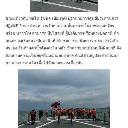
ขณะเดียวกัน พลโท ธัชพล เปี่ยมวุฒิ ผู้อำนวยการศูนย์ประสานการ
ปฏิบัติที่ 5 กองอำนวยการรักษาความมั่นคงภายในราชอาณาจักร
พร้อม นาวาโท สามารถ หีบไสสงค์ ผู้บังคับการเรือหลวงปัตตานี นำ
คณะฯ ลงเรือหลวงปัตตานี เพื่อรับชมการสาธิตการตรวจการณ์เรือ
ประมง สินค้าสัตว์น้ำต้องสงใส หลังเข้าตรวจสอบไม่พบสิ่งผิดปกติ จึง
สอบถามความเป็นอยู่พร้อมนำมอบยาเวชภัณธ์สามัญประจำบ้านแก่
ชาวประมงบนเรือ เพื่อใช้รักษาอาการเบื้องต้น