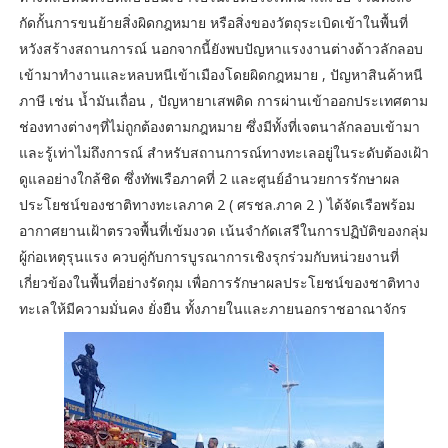
กัดกั้นการขนย้ายสิ่งผิดกฎหมาย หรือสิ่งของวัตถุระเบิดเข้าในพื้นที่
หวังสร้างสถานการณ์ นอกจากนี้ยังพบปัญหาแรงงานต่างด้าวลักลอบ
เข้ามาทำงานและหลบหนีเข้าเมืองโดยผิดกฎหมาย , ปัญหาสินค้าหนี
ภาษี เช่น น้ำมันเถื่อน , ปัญหายาเสพติด การผ่านเข้าออกประเทศตาม
ช่องทางต่างๆที่ไม่ถูกต้องตามกฎหมาย ซึ่งมีทั้งที่เจตนาลักลอบเข้ามา
และรู้เท่าไม่ถึงการณ์ สำหรับสถานการณ์ทางทะเลอยู่ในระดับต้องเฝ้า
ดูแลอย่างใกล้ชิด ซึ่งทัพเรือภาคที่ 2 และศูนย์อำนวยการรักษาผล
ประโยชน์ของชาติทางทะเลภาค 2 ( ศรชล.ภาค 2 ) ได้จัดเรือพร้อม
อากาศยานเฝ้าตรวจพื้นที่เข้มงวด เน้นจำกัดเสรีในการปฏิบัติของกลุ่ม
ผู้ก่อเหตุรุนแรง ควบคู่กับการบูรณาการเชิงรุกร่วมกับหน่วยงานที่
เกี่ยวข้องในพื้นที่อย่างรัดกุม เพื่อการรักษาผลประโยชน์ของชาติทาง
ทะเลให้มีความมั่นคง ยั่งยืน ทั้งภายในและภายนอกราชอาณาจักร