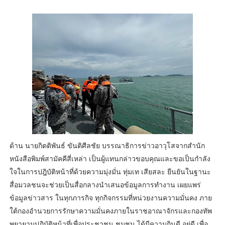
ด้าน นายกิตติพันธ์ ขันติศีลชัย บรรณาธิการข่าวอาวุโสจากสำนัก
หนังสือพิมพ์สามัคคีสี่เหล่า เป็นผู้แทนกล่าวขอบคุณและขอเป็นกำลัง
ใจในการปฎิบัติหน้าที่ด้วยความมุ่งมั่น ทุ่มเท เสียสละ ยืนยันในฐานะ
สื่อมวลชนจะช่วยเป็นสื่อกลางนำเสนอข้อมูลการทำงาน เผยแพร่
ข้อมูลข่าวสาร ในทุกภารกิจ ทุกกิจกรรมที่หน่วยงานความมั่นคง ภาย
ใต้กองอำนวยการรักษาความมั่นคงภายในราชอาณาจักรและกองทัพ
พยายามปฏิบัติหน้าที่เพื่อประชาชน ชุมชน ได้มีความกินดี อยู่ดี เพื่อ