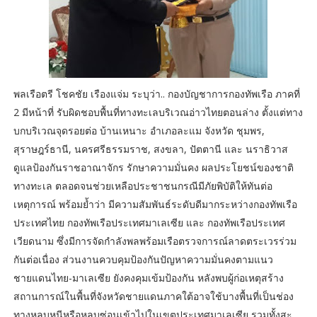
พลเรือตรี โชคชัย เรืองแจ่ม ระบุว่า.. กองบัญชาการกองทัพเรือ ภาคที่
2 มีหน้าที่ รับผิดชอบพื้นที่ทางทะเลบริเวณอ่าวไทยตอนล่าง ตั้งแต่ทาง
บกบริเวณจุดรอยต่อ บ้านเหนาะ อำเภอละแม จังหวัด ชุมพร,
สุราษฎร์ธานี, นครศรีธรรมราช, สงขลา, ปัตตานี และ นราธิวาส
ดูแลป้องกันราชอาณาจักร รักษาความมั่นคง ผลประโยชน์ของชาติ
ทางทะเล ตลอดจนช่วยเหลือประชาชนกรณีมีภัยพิบัติให้ทันต่อ
เหตุการณ์ พร้อมย้ำว่า มีความสัมพันธ์ระดับดีมากระหว่างกองทัพเรือ
ประเทศไทย กองทัพเรือประเทศมาเลเซีย และ กองทัพเรือประเทศ
เวียดนาม ซึ่งมีการจัดกำลังพลพร้อมเรือตรวจการณ์ลาดตระเวรร่วม
กันต่อเนื่อง ส่วนงานควบคุมป้องกันปัญหาความมั่นคงตามแนว
ชายแดนไทย-มาเลเซีย ยังคงคุมเข้มป้องกัน หลังพบผู้ก่อเหตุสร้าง
สถานการณ์ในพื้นที่จังหวัดชายแดนภาคใต้อาจใช้บางพื้นที่เป็นช่อง
ทางหลบหนีหรือหลบซ่อนเข้าไปในเขตประเทศมาเลเซีย รวมทั้งสะ