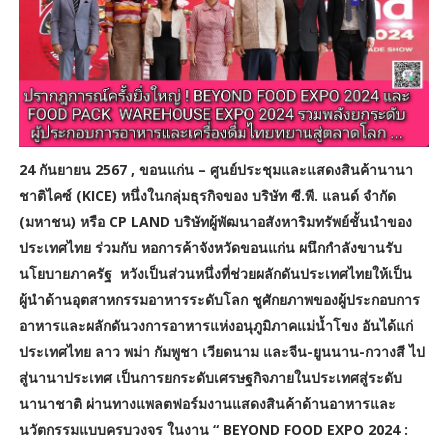
24 กันยายน 2567 , ขอนแก่น – ศูนย์ประชุมและแสดงสินค้านานา
ชาติไคซ์ (KICE) หนึ่งในกลุ่มธุรกิจของ บริษัท ซี.พี. แลนด์ จำกัด
(มหาชน) หรือ CP LAND บริษัทผู้พัฒนาอสังหาริมทรัพย์ชั้นนำของ
ประเทศไทย ร่วมกับ หอการค้าจังหวัดขอนแก่น ผนึกกำลังขานรับ
นโยบายภาครัฐ หวังเป็นส่วนหนึ่งที่ช่วยผลักดันประเทศไทยให้เป็น
ผู้นำด้านอุตสาหกรรมอาหารระดับโลก ชูศักยภาพของผู้ประกอบการ
อาหารและผลักดันวงการอาหารแห่งอนุภูมิภาคแม่น้ำโขง อันได้แก่
ประเทศไทย ลาว พม่า กัมพูชา เวียดนาม และจีน-ยูนนาน-กวางสี ไป
สู่นานาประเทศ เป็นการยกระดับเศรษฐกิจภายในประเทศสู่ระดับ
นานาชาติ ผ่านทางแพลตฟอร์มงานแสดงสินค้าด้านอาหารและ
นวัตกรรมแบบครบวงจร ในงาน “ BEYOND FOOD EXPO 2024 :