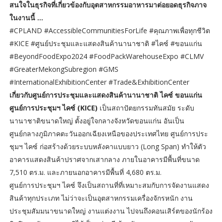
สนใจในธุรกิจที่เกี่ยวข้องกับอุตสาหกรรมอาหารมาต่อยอดธุรกิจภาจ
ในงานนี้ ...
#CPLAND #AccessibleCommunitiesForLife #คุณภาพเพื่อทุกชีวิต
#KICE #ศูนย์ประชุมและแสดงสินค้านานาชาติ #ไคซ์ #ขอนแก่น
#BeyondFoodExpo2024 #FoodPackWarehouseExpo #CLMV
#GreaterMekongSubregion #GMS
#InternationalExhibitionCenter #Trade&ExhibitionCenter
เกี่ยวกับศูนย์การประชุมและแสดงสินค้านานาชาติ ไคซ์ ขอนแก่น
ศูนย์การประชุมฯ ไคซ์ (KICE)
เป็นสถาปัตยกรรมทันสมัย ระดับ
นานาชาติขนาดใหญ่ ตั้งอยู่ใจกลางจังหวัดขอนแก่น อันเป็น
ศูนย์กลางภูมิภาคตะวันออกเฉียงเหนือของประเทศไทย ศูนย์การประ
ชุมฯ ไคซ์ ก่อสร้างด้วยระบบหลังคาแบบยาว (Long Span) ทำให้ตัว
อาคารแสดงสินค้าปราศจากเสากลาง ภายในอาคารมีพื้นที่ขนาด
7,510 ตร.ม. และภายนอกอาคารมีพื้นที่ 4,680 ตร.ม.
ศูนย์การประชุมฯ ไคซ์ จึงเป็นสถานที่ที่เหมาะสมกับการจัดงานแสดง
สินค้าทุกประเภท ไม่ว่าจะเป็นอุตสาหกรรมเครื่องจักรหนัก งาน
ประชุมสัมมนาขนาดใหญ่ งานแต่งงาน ไปจนถึงคอนเสิร์ตของนักร้อง