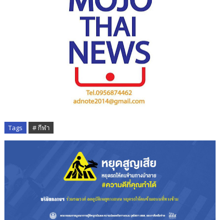
Tags
# กีฬา