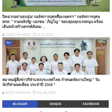
ปิดฉากอย่างอบอุ่น! กอล์ฟการกุศลสื่อเกษตรฯ " กอล์ฟการกุศล
สกท. " รวมพลังรัฐ–เอกชน ' ภิญโญ ' ขอบคุณทุกแรงหนุน พร้อม
เดินหน้าสร้างสรรค์สังคม ...
MOJO THAI NEWS
Jul 12, 2026
กีฬา
สมาคมผู้สื่อข่าวกีฬาแห่งประเทศไทย กำหนดจัดงานใหญ่ " วัน
นักกีฬายอดเยี่ยม ประจำปี 2568 "
MOJO THAI NEWS
May 08, 2026
BLOGGER
DISQUS
FACEBOOK