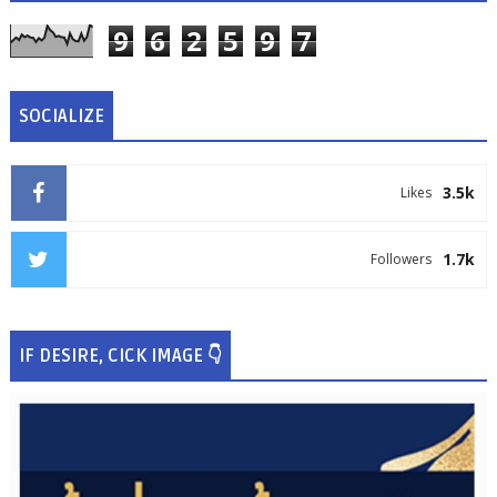
9
6
2
5
9
7
SOCIALIZE
3.5k
Likes
1.7k
Followers
IF DESIRE, CICK IMAGE 👇