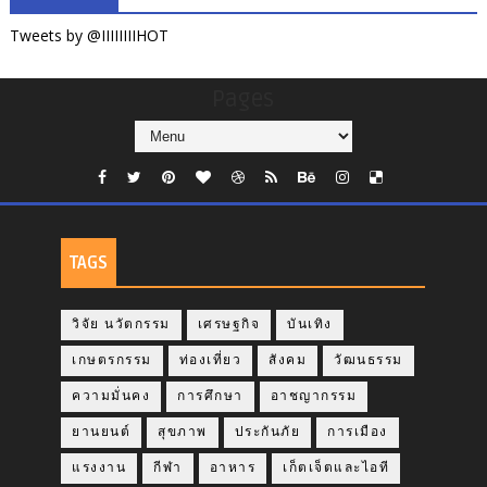
Tweets by @IIIIIIIIHOT
Pages
TAGS
วิจัย นวัตกรรม
เศรษฐกิจ
บันเทิง
เกษตรกรรม
ท่องเที่ยว
สังคม
วัฒนธรรม
ความมั่นคง
การศึกษา
อาชญากรรม
ยานยนต์
สุขภาพ
ประกันภัย
การเมือง
แรงงาน
กีฬา
อาหาร
เก็ตเจ็ตและไอที