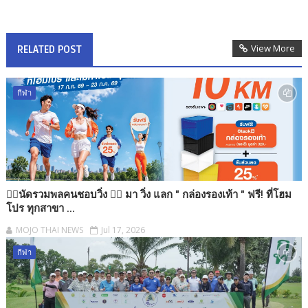
View More
RELATED POST
กีฬา
🏃‍♂️นัดรวมพลคนชอบวิ่ง 🏃‍♂️ มา วิ่ง แลก " กล่องรองเท้า " ฟรี! ที่โฮม
โปร ทุกสาขา ...
MOJO THAI NEWS
Jul 17, 2026
กีฬา