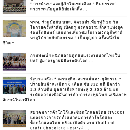
" การค้นหาและกู้ภัยในเขตเมือง " ทีมบรรเทา
สาธารณภัยมูลนิธิป่อเต็กตึ๊ง ...
ททท. ร่วมมือกับ บขส. จัดรถนำเที่ยวฟรี 10 วัน
โอกาสครั้งสำคัญ เปิดกรุ มรดกธรรมล้ำค่าแห่งยุค
รัตนโกสินทร์ เส้นทางเที่ยวชมโบราณวัตถุล้ำค่าที่
หาดูได้ยากกับกิจกรรม “ เป็นบุญตา ครั้งหนึ่งใน
ชีวิต ”
กรมพัฒน์ฯ ผนึกสถานทูตดันแรงงานนวดไทยใน
UAE สู่มาตรฐานฝีมือระดับโลก ...
รัฐบาล ผนึก “ เศรษฐกิจ-ความมั่นคง-ยุติธรรม ”
ปราบสินค้าละเมิดฯ 6 เดือน จับ 332 คดี ยึดกว่า
1.3 ล้านชิ้น มูลค่าเสียหายทะลุ 2,300 ล้าน ยก
ระดับความเชื่อมั่นการค้า-การลงทุนไทย เสริมภาพ
ลักษณ์ในเวทีโลก ...
สมาคมการค้าโกโก้และช็อกโกแลตไทย (TACCO)
แถลงข่าวการจัดตั้งสมาคมการค้าโกโก้และ
ช็อกโกแลตไทย พร้อมเปิดตัว งาน Thailand
Craft Chocolate Fest’24 ...