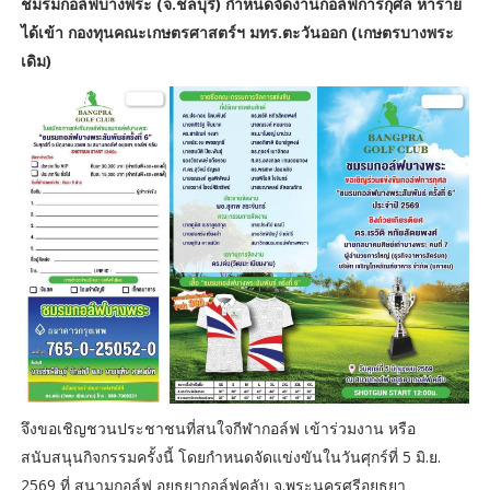
ชมรมกอล์ฟบางพระ (จ.ชลบุรี) กำหนดจัดงานกอล์ฟการกุศล หาราย
ได้เข้า กองทุนคณะเกษตรศาสตร์ฯ มทร.ตะวันออก (เกษตรบางพระ
เดิม)
จึงขอเชิญชวนประชาชนที่สนใจกีฬากอล์ฟ เข้าร่วมงาน หรือ
สนับสนุนกิจกรรมครั้งนี้ โดยกำหนดจัดแข่งขันในวันศุกร์ที่ 5 มิ.ย.
2569 ที่ สนามกอล์ฟ อยุธยากอล์ฟคลับ จ.พระนครศรีอยุธยา