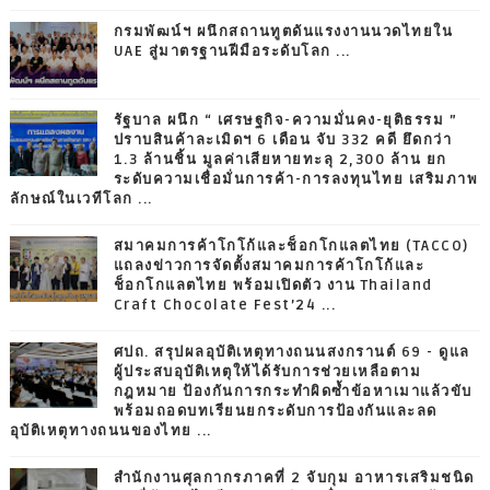
กรมพัฒน์ฯ ผนึกสถานทูตดันแรงงานนวดไทยใน
UAE สู่มาตรฐานฝีมือระดับโลก ...
รัฐบาล ผนึก “ เศรษฐกิจ-ความมั่นคง-ยุติธรรม ”
ปราบสินค้าละเมิดฯ 6 เดือน จับ 332 คดี ยึดกว่า
1.3 ล้านชิ้น มูลค่าเสียหายทะลุ 2,300 ล้าน ยก
ระดับความเชื่อมั่นการค้า-การลงทุนไทย เสริมภาพ
ลักษณ์ในเวทีโลก ...
สมาคมการค้าโกโก้และช็อกโกแลตไทย (TACCO)
แถลงข่าวการจัดตั้งสมาคมการค้าโกโก้และ
ช็อกโกแลตไทย พร้อมเปิดตัว งาน Thailand
Craft Chocolate Fest’24 ...
ศปถ. สรุปผลอุบัติเหตุทางถนนสงกรานต์ 69 - ดูแล
ผู้ประสบอุบัติเหตุให้ได้รับการช่วยเหลือตาม
กฎหมาย ป้องกันการกระทำผิดซ้ำข้อหาเมาแล้วขับ
พร้อมถอดบทเรียนยกระดับการป้องกันและลด
อุบัติเหตุทางถนนของไทย ...
สำนักงานศุลกากรภาคที่ 2 จับกุม อาหารเสริมชนิด