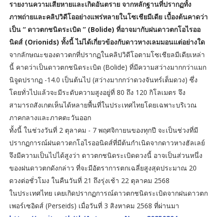
รายงานความเสียหายและเกิดอันตราย จากหลักฐานที่ปรากฏทั้ง
ภาพถ่ายและคลิปวิดีโออย่างแพร่หลายในโซเชียมีเดีย เบื้องต้นคาดว่า
เป็น “ ดาวตกชนิดระเบิด ” (Bolide) ที่อาจมากับฝนดาวตกโอไรออ
นิดส์ (Orionids) ทั้งนี้ ไม่ได้เกี่ยวข้องกับดาวหางเลมมอนแต่อย่างใด
จากลักษณะของดาวตกที่ปรากฏในคลิปวิดีโอตามโซเชียลมีเดียเหล่า
นี้ คาดว่าเป็นดาวตกชนิดระเบิด (Bolide) ที่มีความสว่างมากกว่าแมก
นิจูดปรากฏ -14.0 เป็นต้นไป (สว่างมากกว่าดวงจันทร์เต็มดวง) ซึ่ง
โดยทั่วไปแล้วจะมีระดับความสูงอยู่ที่ 80 ถึง 120 กิโลเมตร จึง
สามารถสังเกตเห็นได้หลายพื้นที่ในประเทศไทยโดยเฉพาะบริเวณ
ภาคกลางและภาคตะวันออก
ทั้งนี้ ในช่วงวันที่ 2 ตุลาคม - 7 พฤศจิกายนของทุกปี จะเป็นช่วงที่มี
ปรากฏการณ์ฝนดาวตกโอไรออนิดส์ที่มีต้นกำเนิดจากดาวหางฮัลเลย์
จึงมีความเป็นไปได้สูงว่า ดาวตกชนิดระเบิดดวงนี้ อาจเป็นส่วนหนึ่ง
ของฝนดาวตกดังกล่าว ที่จะมีอัตราการตกเฉลี่ยสูงสุดประมาณ 20
ดวงต่อชั่วโมง ในคืนวันที่ 21 ถึงรุ่งเช้า 22 ตุลาคม 2568
ในประเทศไทย เคยเกิดปรากฏการณ์ดาวตกชนิดระเบิดจากฝนดาวตก
เพอร์เซอิดส์ (Perseids) เมื่อวันที่ 3 สิงหาคม 2568 ที่ผ่านมา