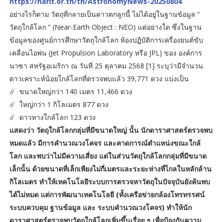
https://narit.or.th/th/AstronomyNews-20250804
อย่างไรก็ตาม วัตถุที่กลายเป็นดาวตกลูกนี้ ไม่ได้อยู่ในฐานข้อมูล “
วัตถุใกล้โลก ” (Near-Earth Object : NEO) แต่อย่างใด ซึ่งในฐาน
ข้อมูลของศูนย์การศึกษาวัตถุใกล้โลก ห้องปฏิบัติการเครื่องยนต์ขับ
เคลื่อนไอพ่น (Jet Propulsion Laboratory หรือ JPL) ของ องค์การ
นาซา สหรัฐอเมริกา ณ วันที่ 25 ตุลาคม 2568 [1] ระบุว่ามีจำนวน
ดาวเคราะห์น้อยใกล้โลกที่ตรวจพบแล้ว 39,771 ดวง แบ่งเป็น
☄️ ขนาดใหญ่กว่า 140 เมตร 11,466 ดวง
☄️ ใหญ่กว่า 1 กิโลเมตร 877 ดวง
☄️ ดาวหางใกล้โลก 123 ดวง
แสดงว่า วัตถุใกล้โลกกลุ่มที่มีขนาดใหญ่ นั้น นักดาราศาสตร์ตรวจพบ
หมดแล้ว มีการคำนวณวงโคจร และคาดการณ์ตำแหน่งขณะใกล้
โลก และพบว่าไม่มีความเสี่ยง แต่ในส่วนวัตถุใกล้โลกกลุ่มที่มีขนาด
เล็กนั้น ด้วยขนาดที่เล็กเพียงไม่กี่เมตรและระยะห่างที่ไกลในหลักล้าน
กิโลเมตร ทำให้เทคโนโลยีระบบการตรวจหาวัตถุในปัจจุบันยังค้นพบ
ได้ไม่หมด แต่การพัฒนาเทคโนโลยี (ทั้งเครือข่ายกล้องโทรทรรศน์
ระบบควบคุม ฐานข้อมูล และ ระบบคำนวณวงโคจร) ทำให้นัก
ดาราศาสตร์ตรวจพบวัตถุใกล้โลกเพิ่มขึ้นเรื่อย ๆ เพื่อป้องกันความ