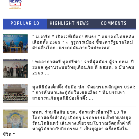
POPULAR 10
HIGHLIGHT NEWS
COMMENTS
“ ม.เกริก ” เปิดเวทีเดือด! ฟันธง “ อนาคตไทยหลัง
เลือกตั้ง 2569 ” 4 กูรูการเมือง ชี้ชะตารัฐบาลใหม่
ฝ่าคลื่นโลก–แรงกดดันภายในประเทศ ...
' พลอากาศตรี ทูตปรีชา ' ว่าที่ผู้สมัคร ผู้ว่า กทม. ปี
2569 ดูงานระบบวิทยุเตือนภัย ที่ อสมท. 6 มีนาคม
2569 ...
มูลนิธิป่อเต็กตึ๊ง จับมือ ปภ. จัดอบรมหลักสูตร USAR
" การค้นหาและกู้ภัยในเขตเมือง " ทีมบรรเทา
สาธารณภัยมูลนิธิป่อเต็กตึ๊ง ...
ททท. ร่วมมือกับ บขส. จัดรถนำเที่ยวฟรี 10 วัน
โอกาสครั้งสำคัญ เปิดกรุ มรดกธรรมล้ำค่าแห่งยุค
รัตนโกสินทร์ เส้นทางเที่ยวชมโบราณวัตถุล้ำค่าที่
หาดูได้ยากกับกิจกรรม “ เป็นบุญตา ครั้งหนึ่งใน
ชีวิต ”