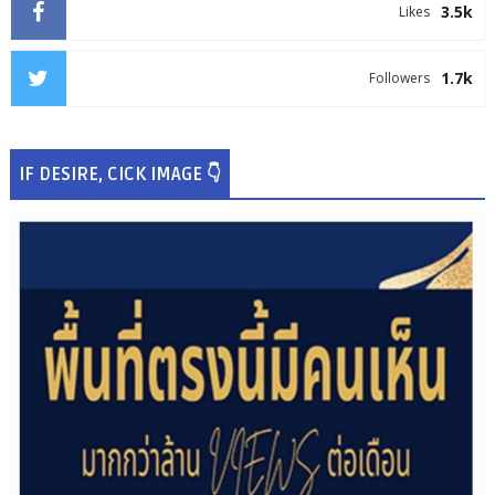
3.5k
Likes
1.7k
Followers
IF DESIRE, CICK IMAGE 👇