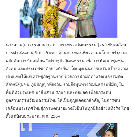
นางสาวสุดาวรรณ กล่าวว่า.. กระทรวงวัฒนธรรม (วธ.) ขับเคลื่อน
การดำเนินงาน Soft Power ด้านการท่องเที่ยวตามนโยบายรัฐบาล
ผลักดันการขับเคลื่อน “เศรษฐกิจวัฒนธรรม เพื่อการพัฒนาชุมชน
สังคม และประเทศชาติอย่างยั่งยืน” โดยมุ่งเน้นการเสริมสร้างความ
เข้มแข็งให้แก่เศรษฐกิจฐานราก ด้วยการนำมิติทางวัฒนธรรมอัต
ลักษณ์ชุมชน ภูมิปัญญาท้องถิ่น รวมถึงทุนทางวัฒนธรรมที่มีอยู่ใน
พื้นที่ทั่วประเทศ มาสืบสาน รักษา และต่อยอด เพื่อยกระดับ
อุตสาหกรรมวัฒนธรรมไทย ให้เป็นกุญแจดอกสําคัญ ในการขับ
เคลื่อนประเทศไทยสู่การพัฒนาอย่างยั่งยืนในทุกมิติอย่างแท้จริง โดย
ตั้งแต่ปีงบประมาณ พ.ศ. 2564