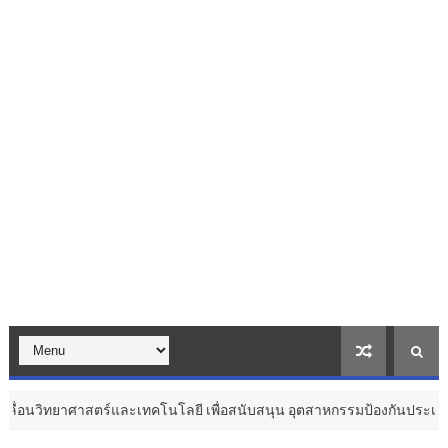
์และเทคโนโลยี เพื่อสนับสนุน อุตสาหกรรมป้องกันประเทศ ...
T
สุขภาพ