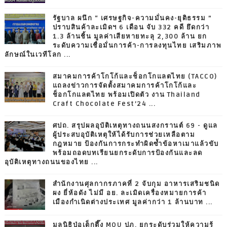
รัฐบาล ผนึก “ เศรษฐกิจ-ความมั่นคง-ยุติธรรม ”
ปราบสินค้าละเมิดฯ 6 เดือน จับ 332 คดี ยึดกว่า
1.3 ล้านชิ้น มูลค่าเสียหายทะลุ 2,300 ล้าน ยก
ระดับความเชื่อมั่นการค้า-การลงทุนไทย เสริมภาพ
ลักษณ์ในเวทีโลก ...
สมาคมการค้าโกโก้และช็อกโกแลตไทย (TACCO)
แถลงข่าวการจัดตั้งสมาคมการค้าโกโก้และ
ช็อกโกแลตไทย พร้อมเปิดตัว งาน Thailand
Craft Chocolate Fest’24 ...
ศปถ. สรุปผลอุบัติเหตุทางถนนสงกรานต์ 69 - ดูแล
ผู้ประสบอุบัติเหตุให้ได้รับการช่วยเหลือตาม
กฎหมาย ป้องกันการกระทำผิดซ้ำข้อหาเมาแล้วขับ
พร้อมถอดบทเรียนยกระดับการป้องกันและลด
อุบัติเหตุทางถนนของไทย ...
สำนักงานศุลกากรภาคที่ 2 จับกุม อาหารเสริมชนิด
ผง ยี่ห้อดัง ไม่มี อย. ละเมิดเครื่องหมายการค้า
เมืองกำเนิดต่างประเทศ มูลค่ากว่า 1 ล้านบาท ...
มูลนิธิป่อเต็กตึ๊ง MOU ปภ. ยกระดับร่วมให้ความรู้