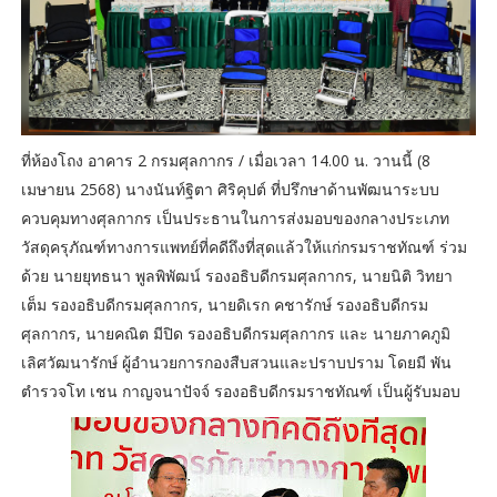
ที่ห้องโถง อาคาร 2 กรมศุลกากร / เมื่อเวลา 14.00 น. วานนี้ (8
เมษายน 2568) นางนันท์ฐิตา ศิริคุปต์ ที่ปรึกษาด้านพัฒนาระบบ
ควบคุมทางศุลกากร เป็นประธานในการส่งมอบของกลางประเภท
วัสดุครุภัณฑ์ทางการแพทย์ที่คดีถึงที่สุดแล้วให้แก่กรมราชทัณฑ์ ร่วม
ด้วย นายยุทธนา พูลพิพัฒน์ รองอธิบดีกรมศุลกากร, นายนิติ วิทยา
เต็ม รองอธิบดีกรมศุลกากร, นายดิเรก คชารักษ์ รองอธิบดีกรม
ศุลกากร, นายคณิต มีปิด รองอธิบดีกรมศุลกากร และ นายภาคภูมิ
เลิศวัฒนารักษ์ ผู้อำนวยการกองสืบสวนและปราบปราม โดยมี พัน
ตำรวจโท เชน กาญจนาปัจจ์ รองอธิบดีกรมราชทัณฑ์ เป็นผู้รับมอบ