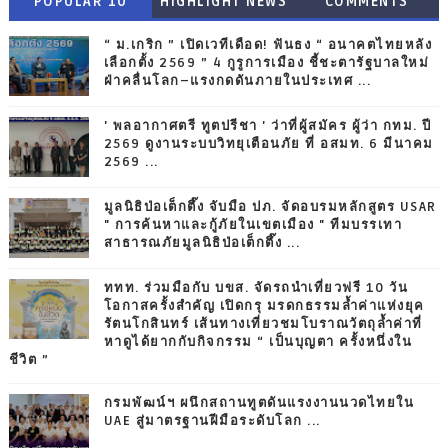
POPULAR 10
HIGHLIGHT NEWS
COMMENTS
“ ม.เกริก ” เปิดเวทีเดือด! ฟันธง “ อนาคตไทยหลัง
เลือกตั้ง 2569 ” 4 กูรูการเมือง ชี้ชะตารัฐบาลใหม่
ฝ่าคลื่นโลก–แรงกดดันภายในประเทศ ...
' พลอากาศตรี ทูตปรีชา ' ว่าที่ผู้สมัคร ผู้ว่า กทม. ปี
2569 ดูงานระบบวิทยุเตือนภัย ที่ อสมท. 6 มีนาคม
2569 ...
มูลนิธิป่อเต็กตึ๊ง จับมือ ปภ. จัดอบรมหลักสูตร USAR
" การค้นหาและกู้ภัยในเขตเมือง " ทีมบรรเทา
สาธารณภัยมูลนิธิป่อเต็กตึ๊ง ...
ททท. ร่วมมือกับ บขส. จัดรถนำเที่ยวฟรี 10 วัน
โอกาสครั้งสำคัญ เปิดกรุ มรดกธรรมล้ำค่าแห่งยุค
รัตนโกสินทร์ เส้นทางเที่ยวชมโบราณวัตถุล้ำค่าที่
หาดูได้ยากกับกิจกรรม “ เป็นบุญตา ครั้งหนึ่งใน
ชีวิต ”
กรมพัฒน์ฯ ผนึกสถานทูตดันแรงงานนวดไทยใน
UAE สู่มาตรฐานฝีมือระดับโลก ...